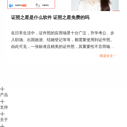
拍摄白底证件照时，除了白色衣服外，一般只要衣
服不是特别艳丽都在选择范围内，但是女士尽量不
证照之星是什么软件 证照之星免费的吗
要选择裙子，男士不要选择汗衫。
2.拍红底证件照
在日常生活中，证件照的应用场景十分广泛，升学考公、步
拍摄红底证件照时，除了红色衣服不能选择外，白
入职场、出国旅游、结婚登记等等，都需要使用到证件照。
色衣服是首选，其次其他颜色的衣服，同样衣服不
由此可见，一张标准且精美的证件照，其重要性不言而喻。
要太艳丽。
今天这篇文章就以“证照之星是什么软件，证照之星免费的
阅读全文 >
吗”作为标题，向大家介绍一款优秀的证件照处理软件。...
3.拍蓝底证件照
拍摄蓝底证件照时，除了蓝色衣服不能选择外，其
他颜色的衣服都可以选择。
结合上文所述，在拍摄证件照时，首先不要选择和
拍摄底色相同颜色的衣服，其次衣服不要穿的过于
产品
随意，尽量选择正装，穿的正式一些。
支持
总结：通过上文所述，小编和大家讲解了证件照一
般要求什么底色，怎么换证件照的底色，同时还分
关于
享了拍证件照穿什么颜色衣服比较好的相关内容，