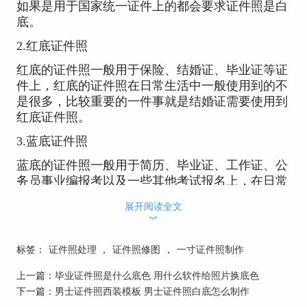
如果是用于国家统一证件上的都会要求证件照是白
底。
2.红底证件照
红底的证件照一般用于保险、结婚证、毕业证等证
件上，红底的证件照在日常生活中一般使用到的不
是很多，比较重要的一件事就是结婚证需要使用到
红底证件照。
3.蓝底证件照
蓝底的证件照一般用于简历、毕业证、工作证、公
务员事业编报考以及一些其他考试报名上，在日常
生活中蓝色的证件照使用比较多。
展开阅读全文
︾
了解了各种底色证件照的一般使用用途，就可以针
对使用用途选择合适底色的证件照了，即使没有合
标签：
证件照处理
，
证件照修图
，
一寸证件照制作
适底色的证件照也不用担心，可以使用证照之星对
证件照底色进行更换。
上一篇：
毕业证件照是什么底色 用什么软件给照片换底色
二、怎么换证件照的底色
下一篇：
男士证件照西装模板 男士证件照白底怎么制作