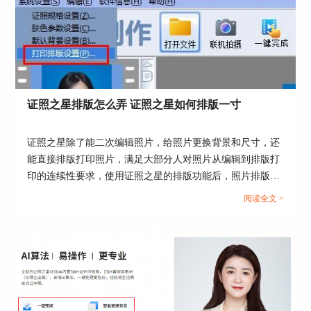
存”窗口设置好证件照保存路径，点击“确定”按钮
即可。
证照之星排版怎么弄 证照之星如何排版一寸
证照之星除了能二次编辑照片，给照片更换背景和尺寸，还
能直接排版打印照片，满足大部分人对照片从编辑到排版打
印的连续性要求，使用证照之星的排版功能后，照片排版就
图4：证件照保存
无需再求助打印店操作了。这篇文章就告诉大家证照之星排
阅读全文 >
三、拍证件照穿什么颜色衣服比较好
版怎么弄，证照之星如何排版一寸。...
拍证件照时，选择衣服也是有注意事项的，像是如
果拍白底的证件照就不能穿白色的衣服，着装尽量
正式，接下来就和大家具体分享一下，拍证件照时
应该选择什么衣服。
1.拍白底证件照