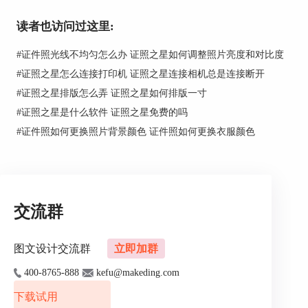
有时候在使用证件照时却发现，现有的证件照底色
和要求的证件照底色不一致，这时候除了去重新拍
读者也访问过这里:
摄证件照之外，就是更换证件照底色，下面就使用
#
证件照光线不均匀怎么办 证照之星如何调整照片亮度和对比度
证照之星给大家演示一下如何给证件照更换底色。
#
证照之星怎么连接打印机 证照之星连接相机总是连接断开
在演示之前先和大家介绍一下证照之星，这款软件
#
证照之星排版怎么弄 证照之星如何排版一寸
一共有三个版本，分别是免费版、个人版和企业
版，各个版本的功能也是有所不同的，免费版的功
#
证照之星是什么软件 证照之星免费的吗
能主要包括1寸照制作、证件照批量处理、智能背
#
证件照如何更换照片背景颜色 证件照如何更换衣服颜色
景替换等，是一款非常好用的证件照处理软件。
1.打开证照之星，点击“打开文件”，在打开的“图片
选择”窗口选中需要更换底色的证件照导入到证照
之星中。
交流群
图文设计交流群
立即加群
400-8765-888
kefu@makeding.com
下载试用