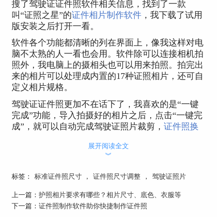
搜了驾驶证证件照软件相关信息，找到了一款
叫“证照之星”的
证件相片制作软件
，我下载了试用
版安装之后打开一看。
软件各个功能都清晰的列在界面上，像我这样对电
脑不太熟的人一看也会用。软件除可以连接相机拍
照外，我电脑上的摄相头也可以用来拍照。拍完出
来的相片可以处理成内置的17种证照相片，还可自
定义相片规格。
驾驶证证件照更加不在话下了，我喜欢的是“一键
完成”功能，导入拍摄好的相片之后，点击“一键完
成”，就可以自动完成驾驶证照片裁剪，
证件照换
背景
等功能，还能批量制作完全符合驾驶证照片要
展开阅读全文
求的相片。
︾
此外还有智能更换背景颜色等功能，现在我的学员
的驾驶证照片全是我们自己拍，再也不用找别人
标签：
标准证件照尺寸
，
证件照尺寸调整
，
驾驶证照片
了，欢迎添加证照之星官方QQ群交流：
上一篇：
护照相片要求有哪些？相片尺寸、底色、衣服等
809503244。
下一篇：
证件照制作软件助你快捷制作证件照