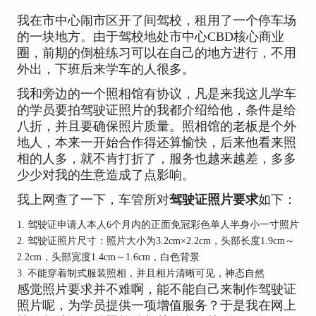
我在市中心闹市区开了间驾校，租用了一个停车场
的一块地方。由于驾校地处市中心CBD核心商业
圈，前期的倒桩练习可以在自己的地方进行，不用
外出，下班后来学车的人很多。
我和旁边的一个照相馆有协议，凡是来我这儿学车
的学员要拍驾驶证照片的我都介绍给他，条件是给
八折，并且要确保照片质量。照相馆的老板是个外
地人，本来一开始合作得还算愉快，后来他看来照
相的人多，就不肯打折了，服务也越来越差，多多
少少对我的生意造成了点影响。
我上网查了一下，车管所对
驾驶证照片要求
如下：
1. 驾驶证申请人本人6个月内的正面免冠彩色单人半身小一寸照片
2. 驾驶证照片尺寸：照片大小为3.2cm×2.2cm，头部长度1.9cm～
2.2cm，头部宽度1.4cm～1.6cm，白色背景
3. 不能穿着制式服装照相，并且相片清晰可见，神态自然
感觉照片要求并不难啊，能不能自己来制作驾驶证
照片呢，为学员提供一项增值服务？于是我在网上