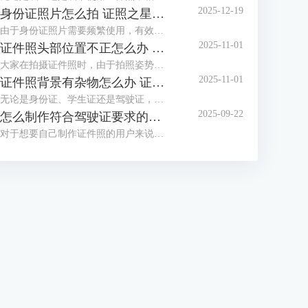
2025-12-19
身份证照片怎么拍 证照之星软件如何制作身份证照片
由于身份证照片需要频繁使用，有效期也较长，大家都想拍摄一张好看的身份证照，但办证处拍摄的身份证照却总不尽如人意，那么怎么拍摄让自己满意的身份证照呢？这篇文章就告诉大家身份证照片怎么拍，证照之星软件如何制作身份证照片。
2025-11-01
证件照头部位置不正怎么办 证照之星怎么校正照片头部位置
大家在拍摄证件照时，由于拍照姿势调整不到位，总是有轻微的歪头和斜肩现象，影响证件照美观，后期处理也比较困难。那么当证件照头部位置不正时，该怎么正确调整呢？这篇文章就告诉大家证件照头部位置不正怎么办，证照之星怎么校正照片头部位置。
2025-11-01
证件照背景有杂物怎么办 证照之星软件如何智能去除背景杂物
无论是身份证、学生证还是驾驶证，都需要一张符合证件场景使用要求的证件照，制作标准证件照，离不开干净清晰的背景，当在家拍的证件照背景有太多杂物，达不到要求时，需要借助软件进行修改。这篇文章就告诉大家证件照背景有杂物怎么办，证照之星软件如何智能去除背景杂物。
2025-09-22
怎么制作符合驾驶证要求的照片 证照之星软件如何自动裁剪照片至驾驶证尺寸
对于想要自己制作证件照的用户来说，难点不在于技术，而在于拥有合适的工具，有了好的证件照拍摄工具与专业又简便的证件照制作软件，小白也能轻松制作证件照。这篇文章就告诉大家怎么制作符合驾驶证要求的照片，证照之星软件如何自动裁剪照片至驾驶证尺寸。