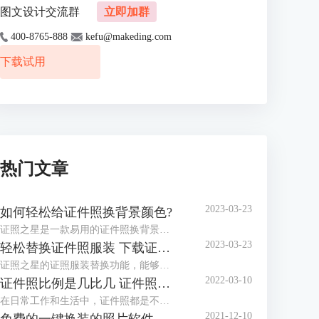
图文设计交流群
立即加群
400-8765-888
kefu@makeding.com
下载试用
热门文章
2023-03-23
如何轻松给证件照换背景颜色?
证照之星是一款易用的证件照换背景软件，协助你方便快捷处理证件照片。 “一键裁剪”，“自动纠正倾斜”，“轻松换背景”等功能让你在几秒钟内完成证件照的处理编辑。
2023-03-23
轻松替换证件照服装 下载证件照服装模板
证照之星的证照服装替换功能，能够将普通便装照片替换成符合证件照要求的正装证件照片。
2022-03-10
证件照比例是几比几 证件照比例怎么修改
在日常工作和生活中，证件照都是不可或缺的，而证件照的比例和尺寸又都不相同，那么你知道，证件照比例是几比几，证件照比例怎么修改，今天小编就和大家分享一下。
2021-12-10