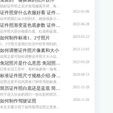
免费的一键换装的照片软件
拍好证件照之后才发现服装不对，有没有免费的一键换装的照片软件？这种棘手的任务，交给证件照工具就对了！证件照工具内置多款正装、西服模板，可以很好地满足换装的需求。
2022-01-06
证件照穿什么衣服好看 证件照衣服素材
证件照我们从小拍到大，相信很多小伙伴都发现了几乎每个照相馆都会准备两套衣服，有时候会叫我们换上他们准备的衣服拍摄。一般这种情况都是因为我们拍摄的时候穿的衣服不对，最常见的问题就是颜色与拍摄的背景色太相似，所以需要换装。那么今天就来给大家讲讲拍证件照穿什么衣服好看以及有哪些证件照衣服素材。
2022-06-28
证件照渐变蓝色底参数 证件照渐变蓝背景怎么设置
证件照大部分都是白底、红底和蓝底，但还有一种是渐变蓝色底，有时候单位会特别指定证件照要用渐变蓝色底，那么，证件照渐变蓝色底参数是多少呢？证件照渐变蓝背景怎么设置？下面就跟着小编一起来看看吧。
2023-03-23
如何制作标准1、2寸照片
1、2寸照片是我们生活中经常用到的照片，本文主要介绍了如何使用证照之星来制作标准的1、2寸照片，包括规格设置、裁剪照片、色彩修正、背景处理等。
2013-12-03
如何调整证件照片像素和大小
证照之星可轻松调整证件照片大小以及证件照片的像素，让照片制作调整简单就能够完成。
2022-03-28
免冠照片是什么意思 免冠照片是什么底
日常生活工作中，有时候参加一场考试或者办理一个证件都需要本人的免冠照片，那么，免冠照片是什么意思，免冠照片是什么底，这些你知道吗？今天小编就和大家分享一下。
2019-08-13
标准证件照尺寸规格介绍-身份证，护照，美国签证
证照之星不仅内置有17种常用的标准证件照规格模板，还可以自定义设置任意标准证件照尺寸规格，能够支持所有的标准证件照尺寸规格的制作处理。
2021-12-28
简历证件照白底还是蓝底 简历证件照尺寸一般多大
对于进入社会的我们一份出彩的简历是我们找一份满意的工作的前提，在简历中除了让HR关注的个人履历介绍外，就属简历证件照更能体现一个人的精神面貌，那么，我们在制作简历时，简历证件照是放白底还是蓝底呢？简历证件照尺寸一般多大呢？
2020-11-26
如何制作驾驶证照
本文主要介绍了如何使用证照之星来制作驾驶证照片，详细介绍了从照片导入、照片修改到最后打印出标准驾驶证照的步骤。