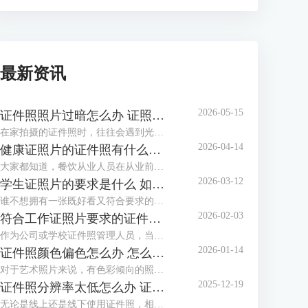
最新资讯
2026-05-15
证件照照片过暗怎么办 证照之星软件如何调整照片亮度
在家拍摄的证件照时，往往会遇到光线不足、光线不均匀等情况，拍摄出的证件照照片会偏暗，面部也不够清晰，甚至出现黑脸照，这类照片是不能作为证件照投入使用的。这个时候该怎么调整照片，让证件照画面更明亮通透呢？这篇文章就告诉大家证件照照片过暗怎么办，证照之星软件如何调整照片亮度。
2026-04-14
健康证照片的证件照有什么要求 证照之星软件如何制作满足健康证标准的照片
大家都知道，餐饮从业人员在从业前都必须办理一张健康证。在办理健康证时，如果不想让办证处在现场拍摄照片，可以自行提供标准的健康证照片，那么普通人如何制作满足健康证要求的照片呢？下面就向大家介绍健康证照片的证件照有什么要求，证照之星软件如何制作满足健康证标准的照片。
2026-03-12
学生证照片的要求是什么 如何用证照之星软件调整照片比例以满足学校要求
谁不想拥有一张既好看又符合要求的学生证照片呢？到了开学季，学校又开始催收证件照了。如果对照相馆拍摄的证件照不满意，还可以自己在家制作证件照，只需了解学生证件照要求后，下载专业的证件照制作软件制作，还省了去照相馆的费用。这篇文章就告诉大家学生证照片的要求是什么，如何用证照之星软件调整照片比例以满足学校要求。
2026-02-03
符合工作证照片要求的证件照怎么做 证照之星软件如何批量生成工作证照片
作为公司或学校证件照管理人员，当有海量电子证件照需要制作与整理时，还在一张一张地用PS修图吗？证件照需要一张张拍，拍摄好后却不必一张张处理，浪费时间不说，还给自己增加了许多的工作量，使用专业软件批量生成证件照就方便多了。这篇文章就告诉大家符合工作证照片要求的证件照怎么做，证照之星软件如何批量生成工作证照片。
2026-01-14
证件照颜色偏色怎么办 怎么用证照之星软件校正照片色彩
对于艺术照片来说，有色彩倾向的照片别具风格，但对于证件照来说，色彩冷暖明显或照片发灰发暗，是无法满足标准证件照要求并投入使用的，需要给照片进行色彩校正。这篇文章就告诉大家证件照颜色偏色怎么办，怎么用证照之星软件校正照片色彩。
2025-12-19
证件照分辨率太低怎么办 证照之星软件怎么提高照片的分辨率
无论是线上还是线下使用证件照，相应的系统和平台对证件照的清晰度都有要求，分辨率低、照片模糊，这些都会影响证件照的审核通过率，若不想重拍，可借助专业软件提升分辨率。这篇文章就告诉大家证件照分辨率太低怎么办，证照之星软件怎么提高照片的分辨率。