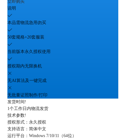
立即购买
说明
本品需物流急用勿买
50套规格+20套服装
当前版本永久授权使用
授权期内无限换机
无AI算法及一键完成
无批量证照制作/打印
发货时间
!
1个工作日内物流发货
技术参数
!
授权形式：
永久授权
支持语言：
简体中文
运行平台：
Windows 7/10/11（64位）