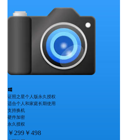
证照之星个人版永久授权
适合个人和家庭长期使用
支持换机
硬件加密
永久授权
￥
299
￥498