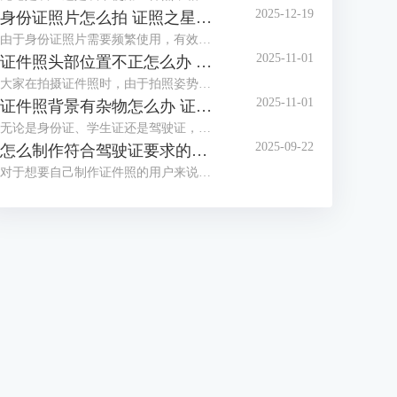
2025-12-19
身份证照片怎么拍 证照之星软件如何制作身份证照片
由于身份证照片需要频繁使用，有效期也较长，大家都想拍摄一张好看的身份证照，但办证处拍摄的身份证照却总不尽如人意，那么怎么拍摄让自己满意的身份证照呢？这篇文章就告诉大家身份证照片怎么拍，证照之星软件如何制作身份证照片。
2025-11-01
证件照头部位置不正怎么办 证照之星怎么校正照片头部位置
大家在拍摄证件照时，由于拍照姿势调整不到位，总是有轻微的歪头和斜肩现象，影响证件照美观，后期处理也比较困难。那么当证件照头部位置不正时，该怎么正确调整呢？这篇文章就告诉大家证件照头部位置不正怎么办，证照之星怎么校正照片头部位置。
2025-11-01
证件照背景有杂物怎么办 证照之星软件如何智能去除背景杂物
无论是身份证、学生证还是驾驶证，都需要一张符合证件场景使用要求的证件照，制作标准证件照，离不开干净清晰的背景，当在家拍的证件照背景有太多杂物，达不到要求时，需要借助软件进行修改。这篇文章就告诉大家证件照背景有杂物怎么办，证照之星软件如何智能去除背景杂物。
2025-09-22
怎么制作符合驾驶证要求的照片 证照之星软件如何自动裁剪照片至驾驶证尺寸
对于想要自己制作证件照的用户来说，难点不在于技术，而在于拥有合适的工具，有了好的证件照拍摄工具与专业又简便的证件照制作软件，小白也能轻松制作证件照。这篇文章就告诉大家怎么制作符合驾驶证要求的照片，证照之星软件如何自动裁剪照片至驾驶证尺寸。