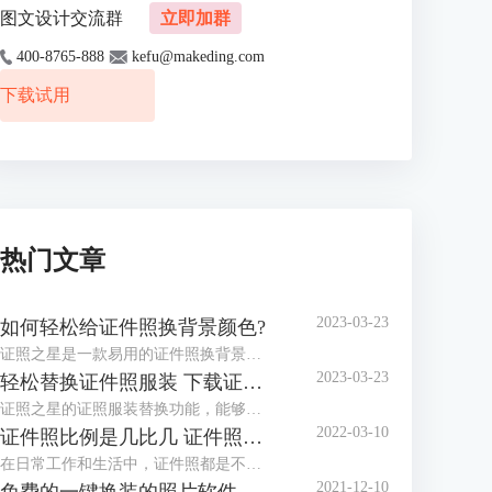
图文设计交流群
立即加群
400-8765-888
kefu@makeding.com
下载试用
热门文章
2023-03-23
如何轻松给证件照换背景颜色?
证照之星是一款易用的证件照换背景软件，协助你方便快捷处理证件照片。 “一键裁剪”，“自动纠正倾斜”，“轻松换背景”等功能让你在几秒钟内完成证件照的处理编辑。
2023-03-23
轻松替换证件照服装 下载证件照服装模板
证照之星的证照服装替换功能，能够将普通便装照片替换成符合证件照要求的正装证件照片。
2022-03-10
证件照比例是几比几 证件照比例怎么修改
在日常工作和生活中，证件照都是不可或缺的，而证件照的比例和尺寸又都不相同，那么你知道，证件照比例是几比几，证件照比例怎么修改，今天小编就和大家分享一下。
2021-12-10