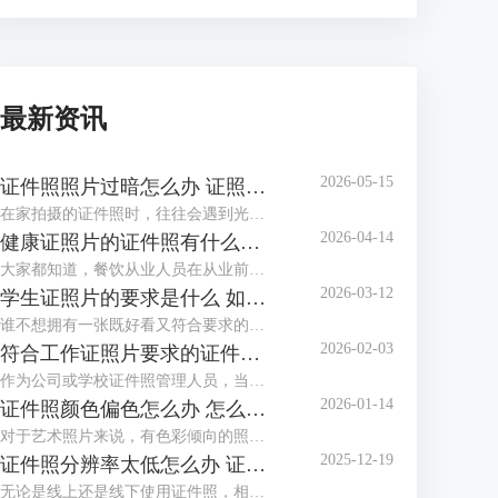
最新资讯
2026-05-15
证件照照片过暗怎么办 证照之星软件如何调整照片亮度
在家拍摄的证件照时，往往会遇到光线不足、光线不均匀等情况，拍摄出的证件照照片会偏暗，面部也不够清晰，甚至出现黑脸照，这类照片是不能作为证件照投入使用的。这个时候该怎么调整照片，让证件照画面更明亮通透呢？这篇文章就告诉大家证件照照片过暗怎么办，证照之星软件如何调整照片亮度。
2026-04-14
健康证照片的证件照有什么要求 证照之星软件如何制作满足健康证标准的照片
大家都知道，餐饮从业人员在从业前都必须办理一张健康证。在办理健康证时，如果不想让办证处在现场拍摄照片，可以自行提供标准的健康证照片，那么普通人如何制作满足健康证要求的照片呢？下面就向大家介绍健康证照片的证件照有什么要求，证照之星软件如何制作满足健康证标准的照片。
2026-03-12
学生证照片的要求是什么 如何用证照之星软件调整照片比例以满足学校要求
谁不想拥有一张既好看又符合要求的学生证照片呢？到了开学季，学校又开始催收证件照了。如果对照相馆拍摄的证件照不满意，还可以自己在家制作证件照，只需了解学生证件照要求后，下载专业的证件照制作软件制作，还省了去照相馆的费用。这篇文章就告诉大家学生证照片的要求是什么，如何用证照之星软件调整照片比例以满足学校要求。
2026-02-03
符合工作证照片要求的证件照怎么做 证照之星软件如何批量生成工作证照片
作为公司或学校证件照管理人员，当有海量电子证件照需要制作与整理时，还在一张一张地用PS修图吗？证件照需要一张张拍，拍摄好后却不必一张张处理，浪费时间不说，还给自己增加了许多的工作量，使用专业软件批量生成证件照就方便多了。这篇文章就告诉大家符合工作证照片要求的证件照怎么做，证照之星软件如何批量生成工作证照片。
2026-01-14
证件照颜色偏色怎么办 怎么用证照之星软件校正照片色彩
对于艺术照片来说，有色彩倾向的照片别具风格，但对于证件照来说，色彩冷暖明显或照片发灰发暗，是无法满足标准证件照要求并投入使用的，需要给照片进行色彩校正。这篇文章就告诉大家证件照颜色偏色怎么办，怎么用证照之星软件校正照片色彩。
2025-12-19
证件照分辨率太低怎么办 证照之星软件怎么提高照片的分辨率
无论是线上还是线下使用证件照，相应的系统和平台对证件照的清晰度都有要求，分辨率低、照片模糊，这些都会影响证件照的审核通过率，若不想重拍，可借助专业软件提升分辨率。这篇文章就告诉大家证件照分辨率太低怎么办，证照之星软件怎么提高照片的分辨率。