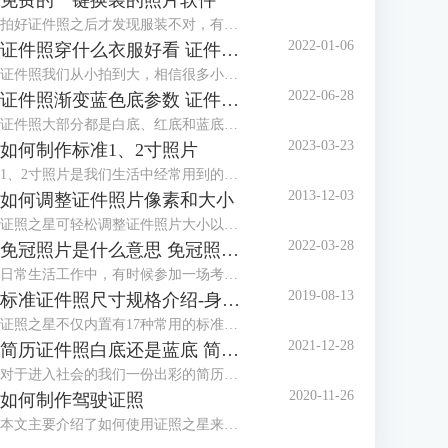
免费的一键换装的照片软件
拍好证件照之后才发现服装不对，有没有免费的一键换装的照片软件？这种棘手的任务，交给证件照工具就对了！证件照工具内置多款正装、西服模板，可以很好地满足换装的需求。
2022-01-06
证件照穿什么衣服好看 证件照衣服素材
证件照我们从小拍到大，相信很多小伙伴都发现了几乎每个照相馆都会准备两套衣服，有时候会叫我们换上他们准备的衣服拍摄。一般这种情况都是因为我们拍摄的时候穿的衣服不对，最常见的问题就是颜色与拍摄的背景色太相似，所以需要换装。那么今天就来给大家讲讲拍证件照穿什么衣服好看以及有哪些证件照衣服素材。
2022-06-28
证件照渐变蓝色底参数 证件照渐变蓝背景怎么设置
证件照大部分都是白底、红底和蓝底，但还有一种是渐变蓝色底，有时候单位会特别指定证件照要用渐变蓝色底，那么，证件照渐变蓝色底参数是多少呢？证件照渐变蓝背景怎么设置？下面就跟着小编一起来看看吧。
2023-03-23
如何制作标准1、2寸照片
1、2寸照片是我们生活中经常用到的照片，本文主要介绍了如何使用证照之星来制作标准的1、2寸照片，包括规格设置、裁剪照片、色彩修正、背景处理等。
2013-12-03
如何调整证件照片像素和大小
证照之星可轻松调整证件照片大小以及证件照片的像素，让照片制作调整简单就能够完成。
2022-03-28
免冠照片是什么意思 免冠照片是什么底
日常生活工作中，有时候参加一场考试或者办理一个证件都需要本人的免冠照片，那么，免冠照片是什么意思，免冠照片是什么底，这些你知道吗？今天小编就和大家分享一下。
2019-08-13
标准证件照尺寸规格介绍-身份证，护照，美国签证
证照之星不仅内置有17种常用的标准证件照规格模板，还可以自定义设置任意标准证件照尺寸规格，能够支持所有的标准证件照尺寸规格的制作处理。
2021-12-28
简历证件照白底还是蓝底 简历证件照尺寸一般多大
对于进入社会的我们一份出彩的简历是我们找一份满意的工作的前提，在简历中除了让HR关注的个人履历介绍外，就属简历证件照更能体现一个人的精神面貌，那么，我们在制作简历时，简历证件照是放白底还是蓝底呢？简历证件照尺寸一般多大呢？
2020-11-26
如何制作驾驶证照
本文主要介绍了如何使用证照之星来制作驾驶证照片，详细介绍了从照片导入、照片修改到最后打印出标准驾驶证照的步骤。