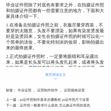
毕业证件照除了对底色有要求之外，在拍摄证件照
和拍摄证件照都有一些需要注意的地方，下面和大
家具体介绍一下。
1.在准备去拍摄证件照之前，衣服尽量穿西装，不
要穿的太随意，头发不要漂染，如果有染发烫发最
好是染烫回来，女生在拍摄证件照的时候可以化一
个简单的淡妆，不要化特别浓的妆容，影响拍摄出
来的最终效果。
2.正式拍摄证件照时，一定要将眼睛和耳朵露出
来，如果是长头发可以将头发扎起来，或者将头发
别到耳后，背部挺直靠近椅背，双手自然下垂，嘴
角自然微笑，不要笑的太夸张，眼睛看向摄像机。
展开阅读全文
︾
二、用什么软件给照片换底色
标签：
毕业证照
，
证照制作软件
，
证照规格设置
现如今市面是能给照片更换底色的软件有很多，像
PS虽然功能强大，但是操作繁琐，不经过学习是没
上一篇：
ps证件照制作基本步骤教程 ps证件照尺寸设置
有办法使用的，对于没有什么照片处理经验的小伙
下一篇：
证件照一般要求什么底色 怎么换证件照的底色
不是很友好。