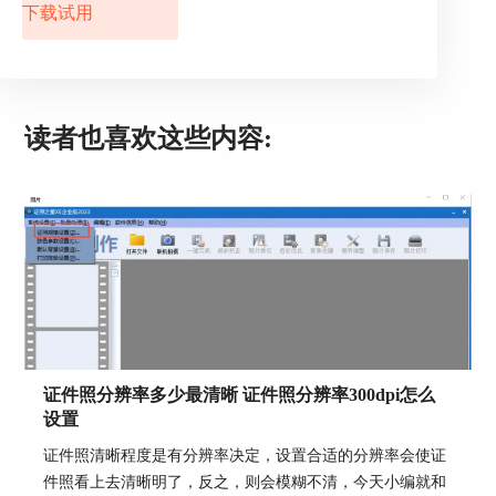
下载试用
2.在菜单栏中点击“背景处理”，打开“智能背景替
换”窗口，会看到软件已经自动将照片中的人物框
选中，如果软件没有自动框选中，可以使用“工
具”中的“涂抹功能”进行手动框选，点击“处理”按
钮。
读者也喜欢这些内容:
证件照分辨率多少最清晰 证件照分辨率300dpi怎么
设置
图2：框选照片人物
证件照清晰程度是有分辨率决定，设置合适的分辨率会使证
3.打开“智能背景替换”窗口的“抠出后”页面，在其
件照看上去清晰明了，反之，则会模糊不清，今天小编就和