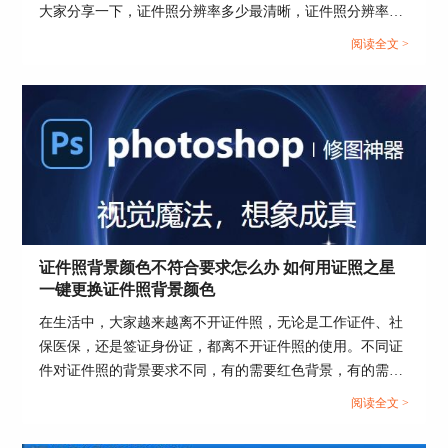
右侧的“背景颜色”中选择一个想要更换的颜色，软
大家分享一下，证件照分辨率多少最清晰，证件照分辨率
件就会自动将此颜色更换为照片底色，点击“确
300dpi怎么设置。...
阅读全文 >
定”按钮返回主界面。
证件照背景颜色不符合要求怎么办 如何用证照之星
一键更换证件照背景颜色
在生活中，大家越来越离不开证件照，无论是工作证件、社
图3：背景底色更换
保医保，还是签证身份证，都离不开证件照的使用。不同证
件对证件照的背景要求不同，有的需要红色背景，有的需要
4.在主界面的菜单栏中点击“照片保存”，在弹出
白色背景，当证件照背景不符合要求该怎么快速更换呢？那
的“文件保存”窗口设置好保存路径及照片名，压缩
阅读全文 >
么下面这篇文章就告诉大家证件照背景颜色不符合要求怎么
品质设置为100，点击“确定”按钮即可保存。
办，如何用证照之星一键更换证件照背景颜色。...