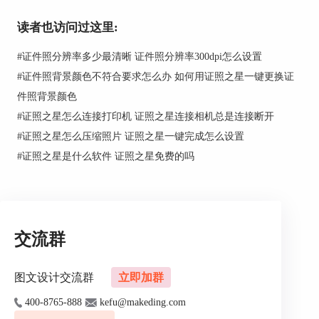
这里推荐大家使用证照之星，这款软件不仅操作简
读者也访问过这里:
单，无需学习即可使用，而且其照片处理功能也是
非常的多，像是制作证件照，给证件照更换底色，
#
证件照分辨率多少最清晰 证件照分辨率300dpi怎么设置
进行证件照服装换装，这还只是免费版的部分功
#
证件照背景颜色不符合要求怎么办 如何用证照之星一键更换证
能，其个人版和专业版功能更是强大。
件照背景颜色
1.启动证照之星，通过“打开文件”功能将需要更换
#
证照之星怎么连接打印机 证照之星连接相机总是连接断开
底色的照片导入到证照之星软件中。
#
证照之星怎么压缩照片 证照之星一键完成怎么设置
#
证照之星是什么软件 证照之星免费的吗
交流群
图文设计交流群
立即加群
400-8765-888
kefu@makeding.com
图1：照片导入