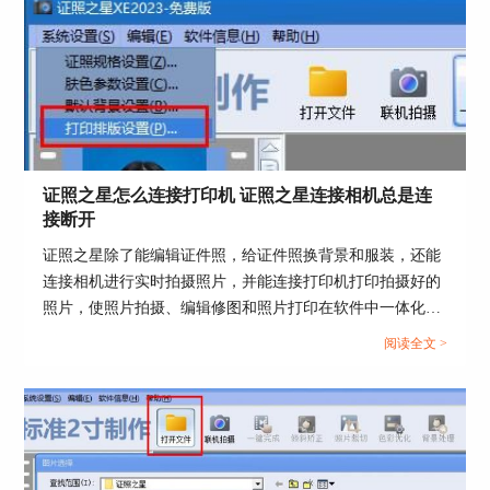
证照之星怎么连接打印机 证照之星连接相机总是连
接断开
图4：照片保存
证照之星除了能编辑证件照，给证件照换背景和服装，还能
三、如何对证件照进行美颜调整
连接相机进行实时拍摄照片，并能连接打印机打印拍摄好的
证件照在原则上是不让进行美颜处理的，因为证件
照片，使照片拍摄、编辑修图和照片打印在软件中一体化操
照多用于比较正式的一些证件办理上，需要办理人
作。那么证件照如何在证照之星中拍摄和打印呢？这篇文章
阅读全文 >
最真实的照片，但是只要不是太多夸大的美颜效
就告诉大家证照之星怎么连接打印机，证照之星连接相机总
果，还是可以，原则是不能改变证件照本人的五官
是连接断开。...
轮廓，接下来依然使用证照之星给大家演示一下如
何给证件照进行适度美颜。
1.将需要进行美颜调整的证件照在证照之星软件中