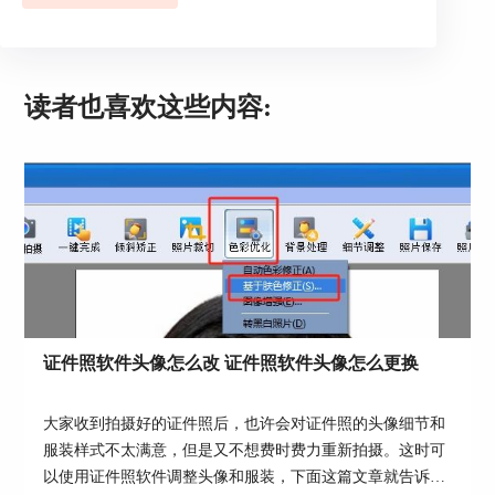
图2：背景处理
3.在“原图”子页面，软件会自动将背景与人像的链
接区域框选中，如果没有自动框选，可以通过涂抹
读者也喜欢这些内容:
功能或者清除功能对其进行框选，框选完成，点
击“处理”按钮即可。
证件照软件头像怎么改 证件照软件头像怎么更换
大家收到拍摄好的证件照后，也许会对证件照的头像细节和
图3：扣除处理
服装样式不太满意，但是又不想费时费力重新拍摄。这时可
以使用证件照软件调整头像和服装，下面这篇文章就告诉大