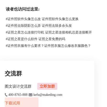
读者也访问过这里:
#
证件照软件头像怎么改 证件照软件头像怎么更换
#
证件照去除阴影怎么弄 证件照去除多余头发
图1：打开白底证件照
#
证照之星怎么连接打印机 证照之星连接相机总是连接断开
2.在主界面的功能栏上点击“背景处理”按钮，弹
#
证照之星是什么软件 证照之星免费的吗
出“智能背景替换”界面。
#
证件照衣服有什么要求？证件照衣服怎么修改衣服颜色？
交流群
图文设计交流群
立即加群
400-8765-888
kefu@makeding.com
下载试用