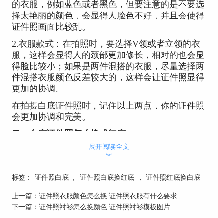
的衣服，例如蓝色或者黑色，但要注意的是不要选
择太艳丽的颜色，会显得人脸色不好，并且会使得
证件照画面比较乱。
2.衣服款式：在拍照时，要选择V领或者立领的衣
服，这样会显得人的颈部更加修长，相对的也会显
得脸比较小；如果是两件混搭的衣服，尽量选择两
件混搭衣服颜色反差较大的，这样会让证件照显得
更加的协调。
在拍摄白底证件照时，记住以上两点，你的证件照
会更加协调和完美。
二、白底证件照怎么换成红底
展开阅读全文
1.打开证照之星软件，在功能栏中选择“打开文
︾
件”，并在“图片选择”窗打开一张白底证件照。
标签：
证件照白底
，
证件照白底换红底
，
证件照红底换白底
上一篇：
证件照衣服颜色怎么换 证件照衣服有什么要求
下一篇：
证件照衬衫怎么换颜色 证件照衬衫模板图片