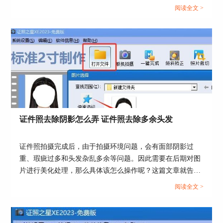
4.在“扣除后”子页面的“背景颜色”上方选择红色背
家证件照软件头像怎么改，证件照软件头像怎么更换。...
阅读全文 >
景底色，点击“确定”按钮即可。
证件照去除阴影怎么弄 证件照去除多余头发
证件照拍摄完成后，由于拍摄环境问题，会有面部阴影过
图4：更换证件照底色
重、瑕疵过多和头发杂乱多余等问题。因此需要在后期对图
片进行美化处理，那么具体该怎么操作呢？这篇文章就告诉
5.返回主界面后，可以看到白底证件照已经更换为
大家证件照去除阴影怎么弄，证件照去除多余头发。...
阅读全文 >
红底的证件照，点击“照片保存”按钮，在“文件保
存”窗口设置好文件存储路径，点击“确定”按钮，
证件照就保存成功了。