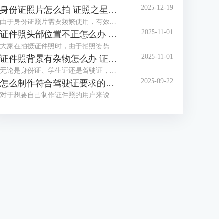
2025-12-19
身份证照片怎么拍 证照之星软件如何制作身份证照片
由于身份证照片需要频繁使用，有效期也较长，大家都想拍摄一张好看的身份证照，但办证处拍摄的身份证照却总不尽如人意，那么怎么拍摄让自己满意的身份证照呢？这篇文章就告诉大家身份证照片怎么拍，证照之星软件如何制作身份证照片。
2025-11-01
证件照头部位置不正怎么办 证照之星怎么校正照片头部位置
大家在拍摄证件照时，由于拍照姿势调整不到位，总是有轻微的歪头和斜肩现象，影响证件照美观，后期处理也比较困难。那么当证件照头部位置不正时，该怎么正确调整呢？这篇文章就告诉大家证件照头部位置不正怎么办，证照之星怎么校正照片头部位置。
2025-11-01
证件照背景有杂物怎么办 证照之星软件如何智能去除背景杂物
无论是身份证、学生证还是驾驶证，都需要一张符合证件场景使用要求的证件照，制作标准证件照，离不开干净清晰的背景，当在家拍的证件照背景有太多杂物，达不到要求时，需要借助软件进行修改。这篇文章就告诉大家证件照背景有杂物怎么办，证照之星软件如何智能去除背景杂物。
2025-09-22
怎么制作符合驾驶证要求的照片 证照之星软件如何自动裁剪照片至驾驶证尺寸
对于想要自己制作证件照的用户来说，难点不在于技术，而在于拥有合适的工具，有了好的证件照拍摄工具与专业又简便的证件照制作软件，小白也能轻松制作证件照。这篇文章就告诉大家怎么制作符合驾驶证要求的照片，证照之星软件如何自动裁剪照片至驾驶证尺寸。