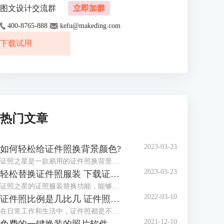
图文设计交流群
立即加群
400-8765-888
kefu@makeding.com
下载试用
热门文章
2023-03-23
如何轻松给证件照换背景颜色?
证照之星是一款易用的证件照换背景软件，协助你方便快捷处理证件照片。 “一键裁剪”，“自动纠正倾斜”，“轻松换背景”等功能让你在几秒钟内完成证件照的处理编辑。
2023-03-23
轻松替换证件照服装 下载证件照服装模板
证照之星的证照服装替换功能，能够将普通便装照片替换成符合证件照要求的正装证件照片。
2022-03-10
证件照比例是几比几 证件照比例怎么修改
在日常工作和生活中，证件照都是不可或缺的，而证件照的比例和尺寸又都不相同，那么你知道，证件照比例是几比几，证件照比例怎么修改，今天小编就和大家分享一下。
2021-12-10