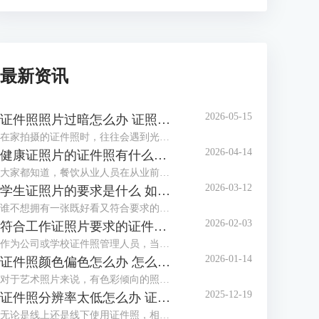
最新资讯
2026-05-15
证件照照片过暗怎么办 证照之星软件如何调整照片亮度
在家拍摄的证件照时，往往会遇到光线不足、光线不均匀等情况，拍摄出的证件照照片会偏暗，面部也不够清晰，甚至出现黑脸照，这类照片是不能作为证件照投入使用的。这个时候该怎么调整照片，让证件照画面更明亮通透呢？这篇文章就告诉大家证件照照片过暗怎么办，证照之星软件如何调整照片亮度。
2026-04-14
健康证照片的证件照有什么要求 证照之星软件如何制作满足健康证标准的照片
大家都知道，餐饮从业人员在从业前都必须办理一张健康证。在办理健康证时，如果不想让办证处在现场拍摄照片，可以自行提供标准的健康证照片，那么普通人如何制作满足健康证要求的照片呢？下面就向大家介绍健康证照片的证件照有什么要求，证照之星软件如何制作满足健康证标准的照片。
2026-03-12
学生证照片的要求是什么 如何用证照之星软件调整照片比例以满足学校要求
谁不想拥有一张既好看又符合要求的学生证照片呢？到了开学季，学校又开始催收证件照了。如果对照相馆拍摄的证件照不满意，还可以自己在家制作证件照，只需了解学生证件照要求后，下载专业的证件照制作软件制作，还省了去照相馆的费用。这篇文章就告诉大家学生证照片的要求是什么，如何用证照之星软件调整照片比例以满足学校要求。
2026-02-03
符合工作证照片要求的证件照怎么做 证照之星软件如何批量生成工作证照片
作为公司或学校证件照管理人员，当有海量电子证件照需要制作与整理时，还在一张一张地用PS修图吗？证件照需要一张张拍，拍摄好后却不必一张张处理，浪费时间不说，还给自己增加了许多的工作量，使用专业软件批量生成证件照就方便多了。这篇文章就告诉大家符合工作证照片要求的证件照怎么做，证照之星软件如何批量生成工作证照片。
2026-01-14
证件照颜色偏色怎么办 怎么用证照之星软件校正照片色彩
对于艺术照片来说，有色彩倾向的照片别具风格，但对于证件照来说，色彩冷暖明显或照片发灰发暗，是无法满足标准证件照要求并投入使用的，需要给照片进行色彩校正。这篇文章就告诉大家证件照颜色偏色怎么办，怎么用证照之星软件校正照片色彩。
2025-12-19
证件照分辨率太低怎么办 证照之星软件怎么提高照片的分辨率
无论是线上还是线下使用证件照，相应的系统和平台对证件照的清晰度都有要求，分辨率低、照片模糊，这些都会影响证件照的审核通过率，若不想重拍，可借助专业软件提升分辨率。这篇文章就告诉大家证件照分辨率太低怎么办，证照之星软件怎么提高照片的分辨率。