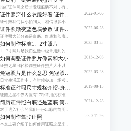
免费的一键换装的照片软件
拍好证件照之后才发现服装不对，有没有免费的一键换装的照片软件？这种棘手的任务，交给证件照工具就对了！证件照工具内置多款正装、西服模板，可以很好地满足换装的需求。
2022-01-06
证件照穿什么衣服好看 证件照衣服素材
证件照我们从小拍到大，相信很多小伙伴都发现了几乎每个照相馆都会准备两套衣服，有时候会叫我们换上他们准备的衣服拍摄。一般这种情况都是因为我们拍摄的时候穿的衣服不对，最常见的问题就是颜色与拍摄的背景色太相似，所以需要换装。那么今天就来给大家讲讲拍证件照穿什么衣服好看以及有哪些证件照衣服素材。
2022-06-28
证件照渐变蓝色底参数 证件照渐变蓝背景怎么设置
证件照大部分都是白底、红底和蓝底，但还有一种是渐变蓝色底，有时候单位会特别指定证件照要用渐变蓝色底，那么，证件照渐变蓝色底参数是多少呢？证件照渐变蓝背景怎么设置？下面就跟着小编一起来看看吧。
2023-03-23
如何制作标准1、2寸照片
1、2寸照片是我们生活中经常用到的照片，本文主要介绍了如何使用证照之星来制作标准的1、2寸照片，包括规格设置、裁剪照片、色彩修正、背景处理等。
2013-12-03
如何调整证件照片像素和大小
证照之星可轻松调整证件照片大小以及证件照片的像素，让照片制作调整简单就能够完成。
2022-03-28
免冠照片是什么意思 免冠照片是什么底
日常生活工作中，有时候参加一场考试或者办理一个证件都需要本人的免冠照片，那么，免冠照片是什么意思，免冠照片是什么底，这些你知道吗？今天小编就和大家分享一下。
2019-08-13
标准证件照尺寸规格介绍-身份证，护照，美国签证
证照之星不仅内置有17种常用的标准证件照规格模板，还可以自定义设置任意标准证件照尺寸规格，能够支持所有的标准证件照尺寸规格的制作处理。
2021-12-28
简历证件照白底还是蓝底 简历证件照尺寸一般多大
对于进入社会的我们一份出彩的简历是我们找一份满意的工作的前提，在简历中除了让HR关注的个人履历介绍外，就属简历证件照更能体现一个人的精神面貌，那么，我们在制作简历时，简历证件照是放白底还是蓝底呢？简历证件照尺寸一般多大呢？
2020-11-26
如何制作驾驶证照
本文主要介绍了如何使用证照之星来制作驾驶证照片，详细介绍了从照片导入、照片修改到最后打印出标准驾驶证照的步骤。