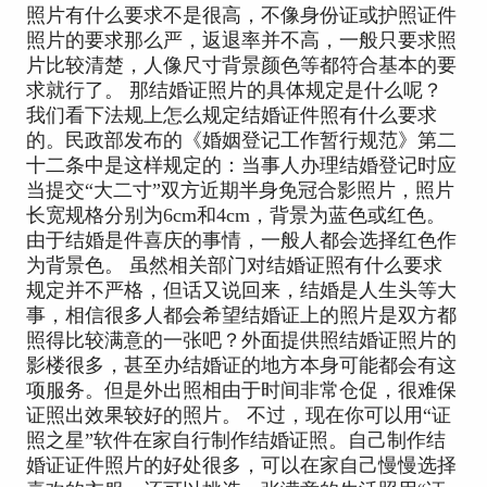
照片有什么要求不是很高，不像身份证或护照证件
照片的要求那么严，返退率并不高，一般只要求照
片比较清楚，人像尺寸背景颜色等都符合基本的要
求就行了。 那结婚证照片的具体规定是什么呢？
我们看下法规上怎么规定结婚证件照有什么要求
的。民政部发布的《婚姻登记工作暂行规范》第二
十二条中是这样规定的：当事人办理结婚登记时应
当提交“大二寸”双方近期半身免冠合影照片，照片
长宽规格分别为6cm和4cm，背景为蓝色或红色。
由于结婚是件喜庆的事情，一般人都会选择红色作
为背景色。 虽然相关部门对结婚证照有什么要求
规定并不严格，但话又说回来，结婚是人生头等大
事，相信很多人都会希望结婚证上的照片是双方都
照得比较满意的一张吧？外面提供照结婚证照片的
影楼很多，甚至办结婚证的地方本身可能都会有这
项服务。但是外出照相由于时间非常仓促，很难保
证照出效果较好的照片。 不过，现在你可以用“证
照之星”软件在家自行制作结婚证照。自己制作结
婚证证件照片的好处很多，可以在家自己慢慢选择