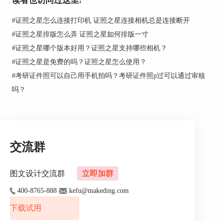
读者也访问过这里:
#
证照之星怎么连接打印机 证照之星连接相机总是连接断开
#
证照之星排版怎么弄 证照之星如何排版一寸
#
证照之星哪个版本好用？证照之星支持哪些相机？
#
证照之星是免费的吗？证照之星怎么使用？
#
考研证件照可以自己用手机拍吗？考研证件照p过可以通过审核
很多证件照片对照片的背景颜色是有一定要求的，
吗？
那么这时就要用到证照之星的“智能背景替换”功
能。选择工具栏中“背景处理”，在出现的“智能背
景替换”框里，系统会针对人像智能自动抠图，只
需点击需要替换的背景色，就轻松完成了证件照背
景替换。
交流群
图文设计交流群
立即加群
400-8765-888
kefu@makeding.com
下载试用