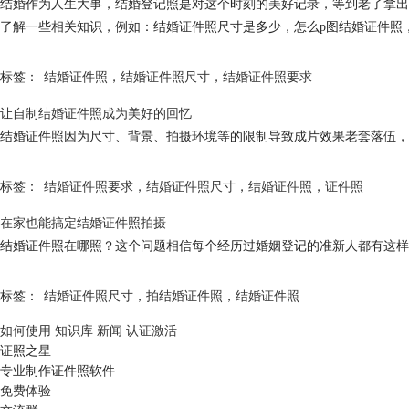
结婚作为人生大事，结婚登记照是对这个时刻的美好记录，等到老了拿出
了解一些相关知识，例如：结婚证件照尺寸是多少，怎么p图结婚证件照
标签：
结婚证件照
，
结婚证件照尺寸
，
结婚证件照要求
让自制结婚证件照成为美好的回忆
结婚证件照因为尺寸、背景、拍摄环境等的限制导致成片效果老套落伍，
标签：
结婚证件照要求
，
结婚证件照尺寸
，
结婚证件照
，
证件照
在家也能搞定结婚证件照拍摄
结婚证件照在哪照？这个问题相信每个经历过婚姻登记的准新人都有这样
标签：
结婚证件照尺寸
，
拍结婚证件照
，
结婚证件照
如何使用
知识库
新闻
认证激活
证照之星
专业制作证件照软件
免费体验