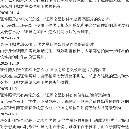
对于艺术照片来说，有色彩倾向的照片别具风格，但对于证件照来说，色
怎么用证照之星软件校正照片色彩。
2026-01-14
证件照分辨率太低怎么办 证照之星软件怎么提高照片的分辨率
无论是线上还是线下使用证件照，相应的系统和平台对证件照的清晰度都
太低怎么办，证照之星软件怎么提高照片的分辨率。
2025-12-19
身份证照片怎么拍 证照之星软件如何制作身份证照片
由于身份证照片需要频繁使用，有效期也较长，大家都想拍摄一张好看的
软件如何制作身份证照片。
2025-12-19
证件照头部位置不正怎么办 证照之星怎么校正照片头部位置
大家在拍摄证件照时，由于拍照姿势调整不到位，总是有轻微的歪头和斜
么办，证照之星怎么校正照片头部位置。
2025-11-01
证件照背景有杂物怎么办 证照之星软件如何智能去除背景杂物
无论是身份证、学生证还是驾驶证，都需要一张符合证件场景使用要求的
大家证件照背景有杂物怎么办，证照之星软件如何智能去除背景杂物。
2025-11-01
怎么制作符合驾驶证要求的照片 证照之星软件如何自动裁剪照片至驾驶
对于想要自己制作证件照的用户来说，难点不在于技术，而在于拥有合适