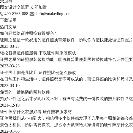
交流群
图文设计交流群
立即加群
400-8765-888
kefu@makeding.com
下载试用
热门文章
如何轻松给证件照换背景颜色?
证照之星是一款易用的证件照换背景软件，协助你方便快捷处理证件照片。
2023-03-23
轻松替换证件照服装 下载证件照服装模板
证照之星的证照服装替换功能，能够将普通便装照片替换成符合证件照要
2023-03-23
证件照比例是几比几 证件照比例怎么修改
在日常工作和生活中，证件照都是不可或缺的，而证件照的比例和尺寸又
2022-03-10
免费的一键换装的照片软件
拍好证件照之后才发现服装不对，有没有免费的一键换装的照片软件？这
2021-12-10
证件照穿什么衣服好看 证件照衣服素材
证件照我们从小拍到大，相信很多小伙伴都发现了几乎每个照相馆都会准
景色太相似，所以需要换装。那么今天就来给大家讲讲拍证件照穿什么衣
2022-01-06