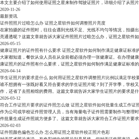
本文主要介绍了如何使用证照之星来制作驾驶证照片，详细介绍了从照片
2020-11-26
最新资讯
证件照照片过暗怎么办 证照之星软件如何调整照片亮度
在家拍摄的证件照时，往往会遇到光线不足、光线不均匀等情况，拍摄出
亮通透呢？这篇文章就告诉大家证件照照片过暗怎么办，证照之星软件如
2026-05-15
健康证照片的证件照有什么要求 证照之星软件如何制作满足健康证标准
大家都知道，餐饮从业人员在从业前都必须办理一张健康证。在办理健康
康证照片的证件照有什么要求，证照之星软件如何制作满足健康证标准的
2026-04-14
学生证照片的要求是什么 如何用证照之星软件调整照片比例以满足学校
谁不想拥有一张既好看又符合要求的学生证照片呢？到了开学季，学校又
作，还省了去照相馆的费用。这篇文章就告诉大家学生证照片的要求是什
2026-03-12
符合工作证照片要求的证件照怎么做 证照之星软件如何批量生成工作证
作为公司或学校证件照管理人员，当有海量电子证件照需要制作与整理时
件批量生成证件照就方便多了。这篇文章就告诉大家符合工作证照片要求
2026-02-03
证件照颜色偏色怎么办 怎么用证照之星软件校正照片色彩