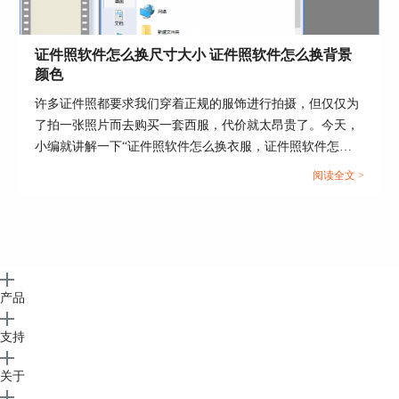
图3：证照之星 XE
下面为大家演示一下如何使用证照之星 XE软件来
证件照软件怎么换尺寸大小 证件照软件怎么换背景
对结婚证件照进行p图处理。
颜色
首先，在证照之星 XE打开我们的证件照片，可以
许多证件照都要求我们穿着正规的服饰进行拍摄，但仅仅为
看到人物脸上高光比较明显，同时整体色彩及亮度
了拍一张照片而去购买一套西服，代价就太昂贵了。今天，
偏暗，选择“细节处理”中的“去除皮肤高光”，打开
小编就讲解一下“证件照软件怎么换衣服，证件照软件怎么
调整界面。
换底色”这两个问题，并向大家演示如何使用证件照编辑软
阅读全文 >
件，快速实现切换服饰和更换照片底色的操作。...
产品
支持
关于