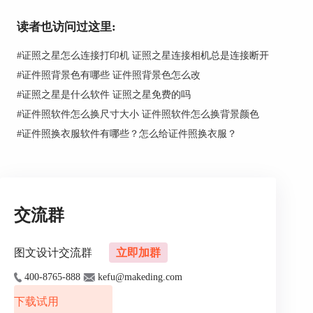
纱照或合成照片等。
二、怎么p图结婚证件照
读者也访问过这里:
当我们去影楼进行拍摄结婚证件照时，别人会做好
#
证照之星怎么连接打印机 证照之星连接相机总是连接断开
标准的结婚证件照片我们直接使用就可以，但是有
#
证件照背景色有哪些 证件照背景色怎么改
很多小伙伴在领证前想自己再精修一下或者单纯想
#
证照之星是什么软件 证照之星免费的吗
和哪个喜欢的明星p一张假结婚照娱乐一下，这就
需要我们借助一些图片处理软件来实现。
#
证件照软件怎么换尺寸大小 证件照软件怎么换背景颜色
#
证件照换衣服软件有哪些？怎么给证件照换衣服？
1、结婚登记照APP
作为一款安卓应用的手机制作结婚登记照的软件，
具有抠图换底、五官精修、皮肤磨白等多种照片处
理功能，让我们可以实现用手机来p图结婚证件照
的需求。
交流群
图文设计交流群
立即加群
400-8765-888
kefu@makeding.com
下载试用