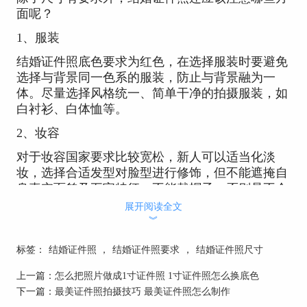
面呢？
1、服装
结婚证件照底色要求为红色，在选择服装时要避免
选择与背景同一色系的服装，防止与背景融为一
体。尽量选择风格统一、简单干净的拍摄服装，如
白衬衫、白体恤等。
2、妆容
对于妆容国家要求比较宽松，新人可以适当化淡
妆，选择合适发型对脸型进行修饰，但不能遮掩自
身真实面貌及五官特征，不能戴帽子。否则是不会
被婚姻登记处进行受理的。
展开阅读全文
︾
3、神情
标签：
结婚证件照
，
结婚证件照要求
，
结婚证件照尺寸
拍摄结婚登记照是开心的事情，不适合严肃的表
情，适当的微笑会为证件照增添幸福的光彩。
上一篇：
怎么把照片做成1寸证件照 1寸证件照怎么换底色
最后要注意的是结婚登记照不可以使用艺术照、婚
下一篇：
最美证件照拍摄技巧 最美证件照怎么制作