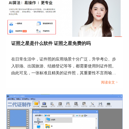
图2：Photoshop界面
3、证照之星 XE
作为一款专业的证件照制作软件，拥有500+种详细
的证件照规格可以选择，搭配强大的AI算法，可以
轻松一键实现照片的旋转、裁切、调色、背景处理
证照之星是什么软件 证照之星免费的吗
等若干操作。
在日常生活中，证件照的应用场景十分广泛，升学考公、步
入职场、出国旅游、结婚登记等等，都需要使用到证件照。
由此可见，一张标准且精美的证件照，其重要性不言而喻。
今天这篇文章就以“证照之星是什么软件，证照之星免费的
阅读全文 >
吗”作为标题，向大家介绍一款优秀的证件照处理软件。...