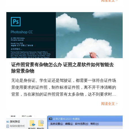
阅读全文 >
证照片。...
证件照背景有杂物怎么办 证照之星软件如何智能去
除背景杂物
无论是身份证、学生证还是驾驶证，都需要一张符合证件场
图4：自定义规格
景使用要求的证件照，制作标准证件照，离不开干净清晰的
5、选择自定义的放大规格后，点击同样点击照片
背景，当在家拍的证件照背景有太多杂物，达不到要求时，
裁切中的“自动裁切”，照片尺寸就增大了，相应的
需要借助软件进行修改。这篇文章就告诉大家证件照背景有
阅读全文 >
KB就修改变大了。
杂物怎么办，证照之星软件如何智能去除背景杂物。...