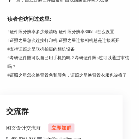
一键抠图，专业度高，专门为证件照拍摄设计的软
件，功能都是以适用证件照为前提进行设计的，底
读者也访问过这里:
色纯正，证件照规格的输出尺寸软件自带，不用调
整。
#
证件照分辨率多少最清晰 证件照分辨率300dpi怎么设置
#
证照之星怎么连接打印机 证照之星连接相机总是连接断开
建议使用专业的证件照拍摄软件证照之星换照片底
色，有效免去了手动扣图的麻烦，软件会自动帮忙
#
支持证照之星联机拍摄的相机设备
扣图，精确度一般比手动扣图还要高，因为软件是
#
考研证件照可以自己用手机拍吗？考研证件照p过可以通过审核
专门为证件照而设计的，所以输出格式一般都是证
吗？
件照所需格式。
#
证照之星怎么换背景色和颜色，证照之星换背景衣服也被换了
二、怎么给照片换底色证件照
很多场合证件照之间的区别基本上都是底色的区
别，所以当我们没有符合底色要求的证件照时，我
们可以对其他底色的照片进行换底处理。具体操作
如下，演示软件为证照之星。
交流群
1、点击“打开”将需要进行换底的照片导入到证照
之星中。
图文设计交流群
立即加群
400-8765-888
kefu@makeding.com