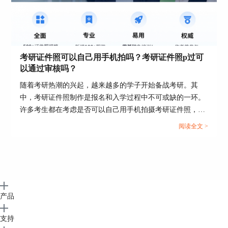
1、选择“打开”，导入照片到证照之星中。
2、选择功能“细节处理”—“证照服装替换”
考研证件照可以自己用手机拍吗？考研证件照p过可
以通过审核吗？
随着考研热潮的兴起，越来越多的学子开始备战考研。其
中，考研证件照制作是报名和入学过程中不可或缺的一环。
图7：选择证照服装替换
许多考生都在考虑是否可以自己用手机拍摄考研证件照，并
担心自拍的照片是否会通过审核。本文将探讨考研证件照可
3、选择我们需要替换的服装模版，在人像脖子的
阅读全文 >
位置画一条线，服装就自动套在人像的衣服外面
以自己用手机拍吗，考研证件照P过可以通过审核吗这两个
了。
问题。...
产品
支持