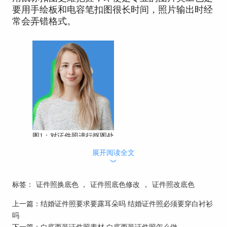
要用手绘板和电容笔扣图很长时间，照片输出时经
常会弄错格式。
图1：对证件照进行抠图处
理
展开阅读全文
︾
2、手机美图类APP
很多美图APP都带有一键抠图功能，但是功能太过
标签：
证件照换底色
，
证件照底色修改
，
证件照改底色
花哨，照片底色经常有不正规的情况，输出处理的
上一篇：
结婚证件照要求要露耳朵吗 结婚证件照必须要穿白衬衫
格式尺寸有些难以控制。
吗
3、证照之星
下一篇：
白底西装证件照素材 白底西装证件照怎么做