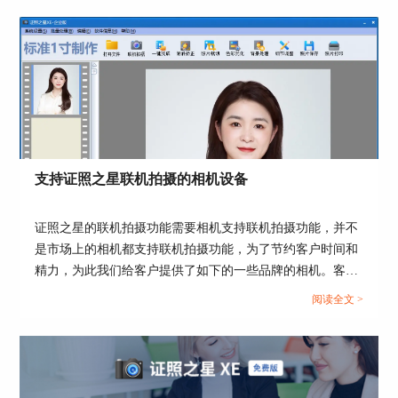
是连接断开。...
图5：选择底色
5、换完底色的照片我们可以根据自己的需要选择
输出或者打印。
支持证照之星联机拍摄的相机设备
证照之星的联机拍摄功能需要相机支持联机拍摄功能，并不
是市场上的相机都支持联机拍摄功能，为了节约客户时间和
精力，为此我们给客户提供了如下的一些品牌的相机。客户
图6：最终效果展示
可以考虑下面提供的一下相机型号，更多的相机型号也可以
阅读全文 >
咨询相关厂商。...
三、如何获得正装证件照
很多时候的证件照也有衣着要求，如果我们手头没
有正装证件照，又来不及去照相馆，可以用证照之
星来应急。