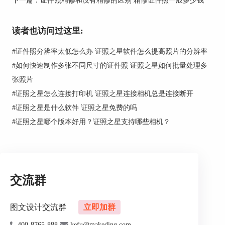
3.指尖证件照
指尖证件照内有多种证件照尺寸规格，能够满足用
读者也访问过这里:
户的多种场合证件照需求，例如司法考试、英语考
试以及学生证制作等证件照的制作，更支持一键批
#
证件照分辨率太低怎么办 证照之星软件怎么提高照片的分辨率
量对证件照进行排版打印，减轻了批量处理证件照
#
如何快速制作多张不同尺寸的证件照 证照之星如何批量处理多
的工作量。
张照片
4.自助证件照。
#
证照之星怎么连接打印机 证照之星连接相机总是连接断开
#
证照之星是什么软件 证照之星免费的吗
自助证件照内有528种尺寸规格可选，完全能满足
各类用户对不同证件照的要求，而且这款操作简
#
证照之星哪个版本好用？证照之星支持哪些相机？
单，它可以证件照的规格自动进行裁切，同时，其
内置的智能AI技术也能轻松帮助用户完成自动抠图
和背景替换，是一款值得使用的软件。
二、拍摄证件照的注意事项
交流群
在拍摄证件照时，有些地方还是值得注意，主要总
结为以下几点。
图文设计交流群
立即加群
1.衣服尽量选择衬衫，而颜色也尽量以浅色为主，
400-8765-888
kefu@makeding.com