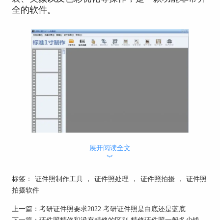
全的软件。
展开阅读全文
2.证件照随拍
︾
证件照随拍是一款非常受欢迎的证件照处理软件，
操作便捷，使用起来非常的方便，此外，这款软件
标签：
证件照制作工具
，
证件照处理
，
证件照拍摄
，
证件照
内置强大的人脸识别技术，可以实现自动抠图、美
拍摄软件
颜、背景替换等，更有多种证件照尺寸可供选择，
上一篇：
考研证件照要求2022 考研证件照是白底还是蓝底
用户还可根据自身要求自定义尺寸。
下一篇：
证件照精修和没有精修的区别 精修证件照一般多少钱