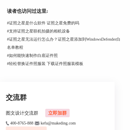
读者也访问过这里:
图2：联机拍摄
#
证照之星是什么软件 证照之星免费的吗
拍摄时，只需选择已经安装的摄像头，然后，打开
#
支持证照之星联机拍摄的相机设备
摄像头拍照即可。注意，拍摄的时候要使用白色的
#
证照之星无法运行怎么办？证照之星添加到WindowsDefender白
背景，比如白色的墙面。然后，保持头部居中，光
名单教程
线充足。
#
如何能快速制作白底证件照
#
轻松替换证件照服装 下载证件照服装模板
交流群
图文设计交流群
立即加群
400-8765-888
kefu@makeding.com