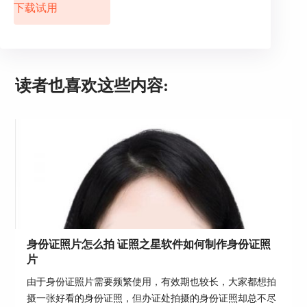
下载试用
读者也喜欢这些内容:
图3：证件照片制作系统
二、半身证件照是照到哪个部位
上文小编介绍了半身证件照用什么软件拍，那么，
半身证件照照到哪里比较合适呢？其实一寸照或者
身份证照片怎么拍 证照之星软件如何制作身份证照
二寸照也可以叫做半身照，所以半身照一般只拍摄
片
到胸口以上，同时，保证头发不会遮挡眼睛和耳
由于身份证照片需要频繁使用，有效期也较长，大家都想拍
朵，五官清晰即可。
摄一张好看的身份证照，但办证处拍摄的身份证照却总不尽