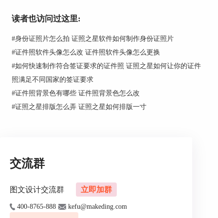
读者也访问过这里:
#
身份证照片怎么拍 证照之星软件如何制作身份证照片
#
证件照软件头像怎么改 证件照软件头像怎么更换
#
如何快速制作符合签证要求的证件照 证照之星如何让你的证件
照满足不同国家的签证要求
#
证件照背景色有哪些 证件照背景色怎么改
图2：星智证件照制作系统
#
证照之星排版怎么弄 证照之星如何排版一寸
3.证件照片制作系统
证件照片制作系统是一款较为专业的证件照处理软
件，支持多种扫描仪扫描导入照片，并支持对证件
交流群
照进行色彩调节、黑白色彩调整等，同时，还能显
示实时比例，以确保打印出来的证件照不变形，还
图文设计交流群
立即加群
可以在证件照上添加文字，是一款非常好用的软
件。
400-8765-888
kefu@makeding.com