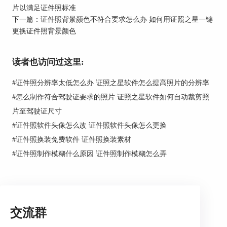
片以满足证件照标准
下一篇：
证件照背景颜色不符合要求怎么办 如何用证照之星一键
更换证件照背景颜色
读者也访问过这里:
图1：证照之星
#
证件照分辨率太低怎么办 证照之星软件怎么提高照片的分辨率
2、Photoshop
#
怎么制作符合驾驶证要求的照片 证照之星软件如何自动裁剪照
Photoshop是一款专业的图片后期处理软件，这款软
片至驾驶证尺寸
件中虽然没有自带各国签证格式，也不能一键修改
#
证件照软件头像怎么改 证件照软件头像怎么更换
证件照规格，但是胜在自定义功能强大，能够根据
自身签证需要，自定义证件照的详细规格尺寸，适
#
证件照换装免费软件 证件照换装素材
合动手能力强，需要制作冷门国家签证证件照的用
#
证件照制作模糊什么原因 证件照制作模糊怎么弄
户使用。
交流群