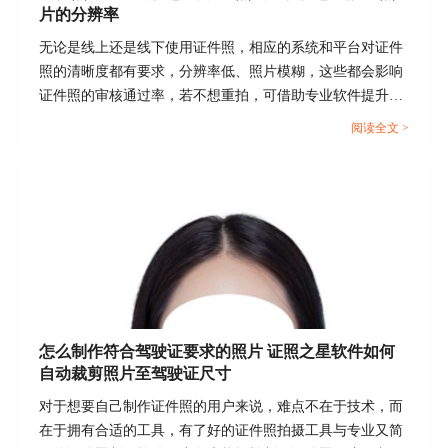
片的分辨率
无论是线上还是线下使用证件照，相应的系统和平台对证件
照的清晰度都有要求，分辨率低、照片模糊，这些都会影响
证件照的审核通过率，若不想重拍，可借助专业软件提升分
辨率。这篇文章就告诉大家证件照分辨率太低怎么办，证照
阅读全文 >
之星软件怎么提高照片的分辨率。...
图3：袋鼠证件照
二、证照之星如何让你的证件照满足不同国家的签证要求
上文向大家介绍了三款特点不一的证件照制作软
件，方便大家择需制作签证证件照，那么当只有一
张证件照，该怎么修改以满足不同国家的签证要求
怎么制作符合驾驶证要求的照片 证照之星软件如何
呢？下面就以证照之星为例，向大家演示一下怎么
自动裁剪照片至驾驶证尺寸
设置不同签证规格的证件照。
对于想要自己制作证件照的用户来说，难点不在于技术，而
1、首先在官网下载证照之星，打开证照之星后，
在于拥有合适的工具，有了好的证件照拍摄工具与专业又简
点击页面上方的打开文件，选中文件夹中的证件照