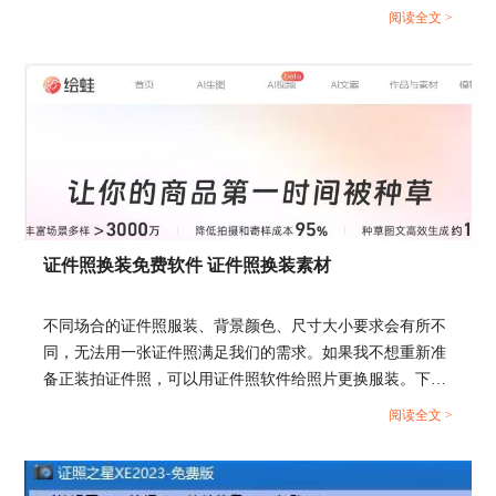
300dpi怎么设置。...
阅读全文 >
首先在证照之星中导入需要编辑的照片，然后点击
顶部工具栏“色彩优化”-“图像增强”。
图6：选择“图像增强”
接着在“图像增强”界面中，移动“中调”的滑块来调
整画面色调，在“对比度”中，不勾选“亮部调节”，
然后移动滑块来增加暗部调节的对比度，剩下
的“饱和度”，色彩平衡以及锐度都可以根据实际情
证件照换装免费软件 证件照换装素材
况来进行调整，调整的过程中，可以观看照片的实
时预览效果。
不同场合的证件照服装、背景颜色、尺寸大小要求会有所不
同，无法用一张证件照满足我们的需求。如果我不想重新准
图7：调整图像色调
备正装拍证件照，可以用证件照软件给照片更换服装。下面
就给大家介绍一下证件照换装免费软件，证件照换装素材的
调整完成后，点击“确定”，最后再点击顶部工具
阅读全文 >
相关内容。...
栏“照片保存”就能将照片保存到指定位置了。