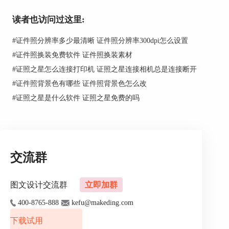
三、证件照头发怎么p黑
读者也访问过这里:
在头发不是黑色的情况下，想要把头发P成黑色，
有什么证件照工具能处理呢？下面我们就以这个发
#
证件照分辨率多少最清晰 证件照分辨率300dpi怎么设置
色偏紫的人物为例，来告诉大家如何使用证件照工
#
证件照换装免费软件 证件照换装素材
具将证件照头发P黑。
#
证照之星怎么连接打印机 证照之星连接相机总是连接断开
#
证件照背景色有哪些 证件照背景色怎么改
图2：人物发色偏紫
#
证照之星是什么软件 证照之星免费的吗
第一款证件照工具，小编推荐PS。
具体操作步骤如下：
首先在PS中打开需要处理的证件照，然后单击右下
交流群
角“创建新的填充或调整图层”符号，选择“可选颜
色”。
图文设计交流群
立即加群
400-8765-888
kefu@makeding.com
图3：选择“可选颜色”
下载试用
然后在“颜色”中选择偏向你发色的颜色，小编在这