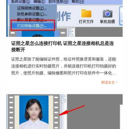
图8：保存照片
总结：本文主要是和大家分享了证件照头发要求颜
色吗，证件照头发怎么弄好看，以及证件照头发怎
么p黑的相关话题，相信看到这里，大家都知道以
后拍证件照应该怎么处理头发啦，如果需要把证件
照头发p黑，可以下载PS或者证照之星来进行处理
证照之星怎么连接打印机 证照之星连接相机总是连
哦。
接断开
证照之星除了能编辑证件照，给证件照换背景和服装，还能
连接相机进行实时拍摄照片，并能连接打印机打印拍摄好的
署名：咚咚
照片，使照片拍摄、编辑修图和照片打印在软件中一体化操
作。那么证件照如何在证照之星中拍摄和打印呢？这篇文章
阅读全文 >
就告诉大家证照之星怎么连接打印机，证照之星连接相机总
是连接断开。...