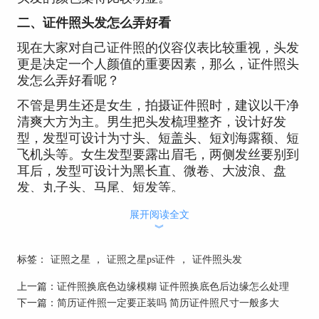
二、证件照头发怎么弄好看
现在大家对自己证件照的仪容仪表比较重视，头发
更是决定一个人颜值的重要因素，那么，证件照头
发怎么弄好看呢？
不管是男生还是女生，拍摄证件照时，建议以干净
清爽大方为主。男生把头发梳理整齐，设计好发
型，发型可设计为寸头、短盖头、短刘海露额、短
飞机头等。女生发型要露出眉毛，两侧发丝要别到
耳后，发型可设计为黑长直、微卷、大波浪、盘
发、丸子头、马尾、短发等。
具体的发型可以根据自己日常发型而定，或者请发
展开阅读全文
型师为自己专门设计一款好看的发型都可以的。
︾
标签：
证照之星
，
证照之星ps证件
，
证件照头发
图1：黑长直发型
上一篇：
证件照换底色边缘模糊 证件照换底色后边缘怎么处理
下一篇：
简历证件照一定要正装吗 简历证件照尺寸一般多大