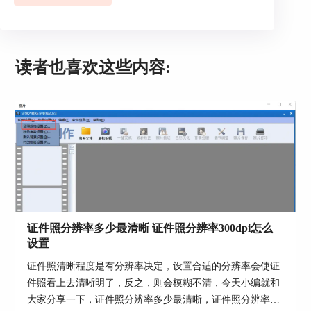
里选择“洋红”，然后移动“青色”、“洋红”、“黄
色”、“黑色”的滑块，调整照片的颜色。
读者也喜欢这些内容:
图4：调整颜色
一般情况下，如果此次调整还达不到效果，可以继
续调整其它颜色或者继续“创建新的填充或调整图
层”来调整照片的颜色，直至自己调整到满意为
止。
图5：发色变成黑色
经过以上的操作，我们可以看到，照片中人物的发
证件照分辨率多少最清晰 证件照分辨率300dpi怎么
色由偏紫色变成了偏黑色，也就通过PS完成了把证
设置
件照头发p黑目的了。因此，PS作为一款图像编辑
处理工作，是可以当做证件照工具使用的。
证件照清晰程度是有分辨率决定，设置合适的分辨率会使证
件照看上去清晰明了，反之，则会模糊不清，今天小编就和
第二款证件照工具，小编推荐证照之星。
大家分享一下，证件照分辨率多少最清晰，证件照分辨率
具体操作步骤如下：