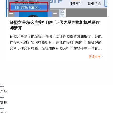
证照之星怎么连接打印机 证照之星连接相机总是连
接断开
证照之星除了能编辑证件照，给证件照换背景和服装，还能
连接相机进行实时拍摄照片，并能连接打印机打印拍摄好的
图5：细节调整
照片，使照片拍摄、编辑修图和照片打印在软件中一体化操
作。那么证件照如何在证照之星中拍摄和打印呢？这篇文章
选择好心仪的衣服后，用鼠标在人物脖子处画上一
阅读全文 >
就告诉大家证照之星怎么连接打印机，证照之星连接相机总
条横线，衣服就自动“穿”到人物身上了。如果我们
是连接断开。...
对衣服的大小或者位置不满意，还可以点击下方的
按钮进行调节。
产品
支持