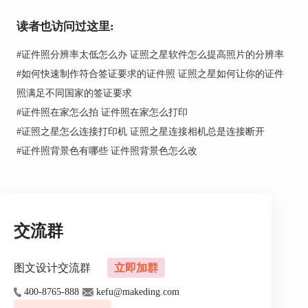
除此之外，建议在外套里面穿一件有领白色衬衣，
衬衣的料子不要太软，因为硬挺的领子更能衬托我
读者也访问过这里:
们的精气神。
#
证件照分辨率太低怎么办 证照之星软件怎么提高照片的分辨率
#
如何快速制作符合签证要求的证件照 证照之星如何让你的证件
照满足不同国家的签证要求
#
证件照在家怎么拍 证件照在家怎么打印
#
证照之星怎么连接打印机 证照之星连接相机总是连接断开
#
证件照背景色有哪些 证件照背景色怎么改
交流群
图文设计交流群
立即加群
图片2：有领衬衣
400-8765-888
kefu@makeding.com
2.不穿奇装异服