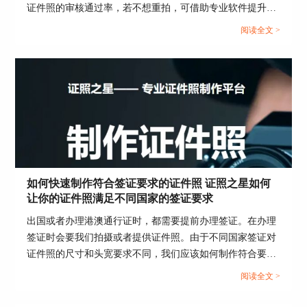
证件照的审核通过率，若不想重拍，可借助专业软件提升分
辨率。这篇文章就告诉大家证件照分辨率太低怎么办，证照
阅读全文 >
之星软件怎么提高照片的分辨率。...
图片3：切忌奇装异服
二、拍证件照穿什么衣服好看
如果大家实在不知道拍证件照穿什么衣服比较合
如何快速制作符合签证要求的证件照 证照之星如何
适，可以试试证照之星软件，这个软件操作简单，
让你的证件照满足不同国家的签证要求
功能强大，且软件内置上百件证件照标准服饰，只
出国或者办理港澳通行证时，都需要提前办理签证。在办理
需要轻轻一点，我们就可以为自己“穿”上符合规范
签证时会要我们拍摄或者提供证件照。由于不同国家签证对
的正装。
证件照的尺寸和头宽要求不同，我们应该如何制作符合要求
1.导入文件
首先打开证照之星，将需要替换服装的照片导入证
的证件照呢？下面这篇文章就告诉大家如何快速制作符合签
阅读全文 >
照之星，之后将图片裁切至我们需要的大小。
证要求的证件照，证照之星如何让你的证件照满足不同国家
的签证要求。...