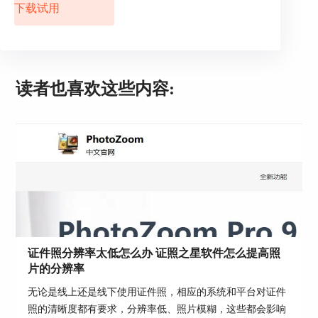
下载试用
拍证件照时，切记不要穿奇装异服，也不能戴颜色
过于夸张的美瞳和假睫毛，不然会显得不庄重。而
且还很有可能会被摄像师要求脱掉奇形怪状的衣
服，卸掉过于浓重的妆容。
重新拍摄既费时又费力，最重要的是，拍证件照时
读者也喜欢这些内容:
穿的衣服没有型，松松垮垮，还会影响我们的求职
和工作，让公司觉得我们对工作不够重视。
证件照分辨率太低怎么办 证照之星软件怎么提高照
片的分辨率
无论是线上还是线下使用证件照，相应的系统和平台对证件
照的清晰度都有要求，分辨率低、照片模糊，这些都会影响