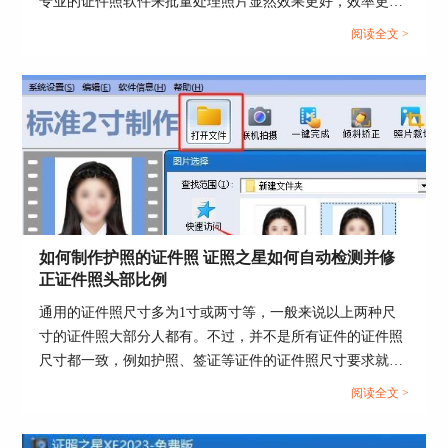
专业的证件照软件来批量处理照片显然效果更好，效率更
高，这篇文章就告诉大家如何快速制作多张不同尺寸的证件
阅读全文 >
照，证照之星如何批量处理多张照片。...
如何制作护照的证件照 证照之星如何自动检测并修
正证件照头部比例
通用的证件照尺寸多为1寸或两寸等，一般来说以上两种尺
图4 倾斜矫正功能
寸的证件照大部分人都有。不过，并不是所有证件的证件照
尺寸都一致，例如护照、签证等证件的证件照尺寸要求就比
矫正效果如下图所示，证件照边框倾斜痕迹明显，
较特殊，那么该怎么制作特殊尺寸的证件照呢？这篇文章就
阅读全文 >
头像更加笔直端正。
告诉大家如何制作护照的证件照，证照之星如何自动检测并
修正证件照头部比例。...