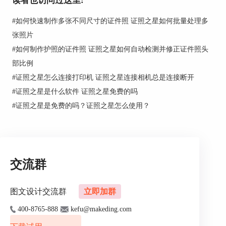
读者也访问过这里:
#
如何快速制作多张不同尺寸的证件照 证照之星如何批量处理多
图2 网络摄像头拍摄界面
张照片
#
如何制作护照的证件照 证照之星如何自动检测并修正证件照头
数码相机联机拍摄这一功能指的是，用户可以使用
可联机的数码电子产品进行更专业的拍摄。需要高
部比例
级版本的证照之星软件才能进行使用，如果有需要
#
证照之星怎么连接打印机 证照之星连接相机总是连接断开
的朋友可以去证照之星中文官网自行了解。
#
证照之星是什么软件 证照之星免费的吗
加工处理正面照
#
证照之星是免费的吗？证照之星怎么使用？
拍摄完正面照后，大家需要对它进行进一步的加工
处理。
一键处理
追求快捷的朋友可以优先选择证照之星的智能成像
交流群
功能“一键证件照”，一键完成的照片上面可能会有
一些小瑕疵，可以通过软件解决掉。
图文设计交流群
立即加群
400-8765-888
kefu@makeding.com