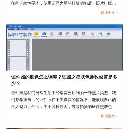
印的连续性要求，使用证照之星的排版功能后，照片排版就
无需再求助打印店操作了。这篇文章就告诉大家证照之星排
阅读全文 >
版怎么弄，证照之星如何排版一寸。...
图4：使用套索工具选中人物脸部区域
证件照的肤色怎么调整？证照之星肤色参数设置是多
完成上述操作以后，证照之星会自动对人像进行美
少？
白操作，美白以后人物对比如下图5所示，图5左侧
证件照是我们日常生活中经常需要用到的一种照片类型，我
的小人像图是原始人像，右侧的大人像图是美白之
们都希望自己的证件照在不失真实的情况下，能展现自己的
后的人像，可以看出，人像明显被美白了。
个人魅力。然而，由于各种原因，导致拍摄的证件照肤色并
不理想，需要进行调整。那么证件照的肤色该怎么调整，使
阅读全文 >
用证照之星肤色参数设置是多少呢？...