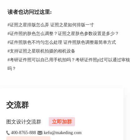
读者也访问过这里:
#
证照之星排版怎么弄 证照之星如何排版一寸
#
证件照的肤色怎么调整？证照之星肤色参数设置是多少？
#
证件照肤色不均匀怎么处理 证件照肤色调整最简单方式
#
支持证照之星联机拍摄的相机设备
#
考研证件照可以自己用手机拍吗？考研证件照p过可以通过审核
图2：点击联机拍摄
吗？
进行人像照美白
首先：点击证照之星上方的“色彩优化”按钮，然后
选择“基于肤色修正”，如下图3所示。
交流群
图文设计交流群
立即加群
400-8765-888
kefu@makeding.com