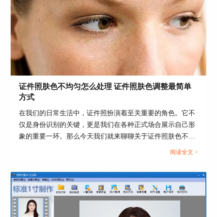
证件照肤色不均匀怎么处理 证件照肤色调整最简单
图5：美白后对比展示
方式
如果大家对美白的效果不满意，想要取消美白的操
在我们的日常生活中，证件照扮演着至关重要的角色。它不
作，那么可以鼠标左键单击软件界面左侧的小人像
仅是身份识别的关键，更是我们在各种正式场合展示自己形
图，那么美白操作就会自动取消了。
象的重要一环。那么今天我们就来聊聊关于证件照肤色不均
匀怎么处理的问题及证件照肤色调整最简单方式。...
好了，以上就是小编整理的关于使用证照之星对人
阅读全文 >
像图肤色进行美白的具体教程，之后还会有更多更
有趣、有用的教程发布在证照之星中文网上，欢迎
大家前往关注！
作者署名：包纸