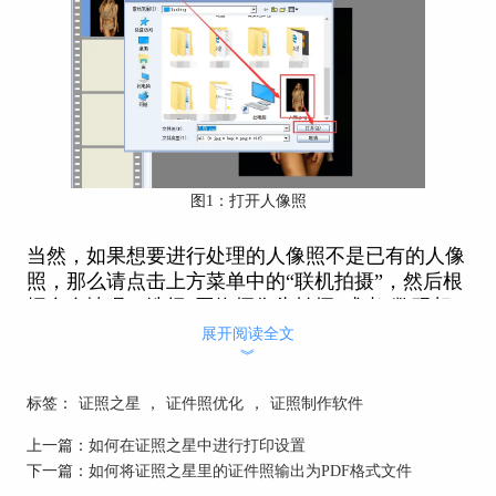
图1：打开人像照
当然，如果想要进行处理的人像照不是已有的人像
照，那么请点击上方菜单中的“联机拍摄”，然后根
据自身情况，选择“网络摄像头拍摄”或者“数码相
机联机拍摄”，如下图2所示。如果电脑如笔记本电
展开阅读全文
︾
脑，自带摄像头，可以选择“网络摄像头拍摄”，使
用电脑的摄像头进行拍摄，但如果有数码相机的
标签：
证照之星
，
证件照优化
，
证照制作软件
话，可以考虑使用“数码相机联机拍摄”，拍出来的
照片像素会更高，效果更好。
上一篇：
如何在证照之星中进行打印设置
下一篇：
如何将证照之星里的证件照输出为PDF格式文件