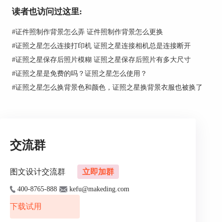
一、首先，打开证照之星软件，点击“系统设
读者也访问过这里:
置”下的“规格设置”，对照片的大小规格进行处
理，如果模板里没有所需的规格，还可进行“添
#
证件照制作背景怎么弄 证件照制作背景怎么更换
加”、“修改”、“删除”。
#
证照之星怎么连接打印机 证照之星连接相机总是连接断开
二、然后，点击“批量处理”下的“批量背景替
#
证照之星保存后照片模糊 证照之星保存后照片有多大尺寸
换”，相比较PS软件，它的背景色和毛发的交界的
#
证照之星是免费的吗？证照之星怎么使用？
地方根本看不出有被处理的痕迹，而PS软件会有白
#
证照之星怎么换背景色和颜色，证照之星换背景衣服也被换了
色的毛边，感觉非常不舒服。
交流群
图文设计交流群
立即加群
400-8765-888
kefu@makeding.com
图二：批量替换背景
下载试用