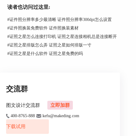
读者也访问过这里:
#
证件照分辨率多少最清晰 证件照分辨率300dpi怎么设置
图一：规格设置
#
证件照换装免费软件 证件照换装素材
#
证照之星怎么连接打印机 证照之星连接相机总是连接断开
二、批量替换背景
#
证照之星排版怎么弄 证照之星如何排版一寸
给照片换背景可能在生活中经常碰到，尤其现在的证件照种类特
#
证照之星是什么软件 证照之星免费的吗
别多，可根据不同需要进行背景色替换，而证照之星所具有的“背景处
理”功能，不仅可以进行单张证件照换背景颜色，也可以通过批量处理
证件照中的“批量替换背景”同时对多张证件照片的背景颜色进行替
换。特别方便，但是此项功能只有向正版开放。
交流群
图文设计交流群
立即加群
400-8765-888
kefu@makeding.com
下载试用