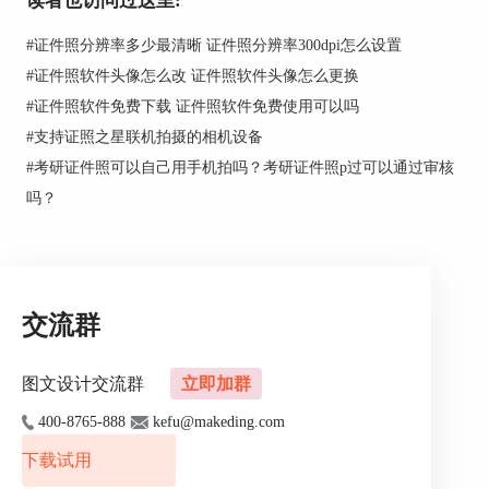
读者也访问过这里:
#
证件照分辨率多少最清晰 证件照分辨率300dpi怎么设置
#
证件照软件头像怎么改 证件照软件头像怎么更换
#
证件照软件免费下载 证件照软件免费使用可以吗
如果你没有现成的照片样本，可以使用证照之星的“
联机拍摄
”功
#
支持证照之星联机拍摄的相机设备
能进行现场拍摄。 用证件相片制作软件制作出你所需要的照片效
#
考研证件照可以自己用手机拍吗？考研证件照p过可以通过审核
果之后，点击“保存”，电子证件照便制作完毕。如果你的电脑连
吗？
接了打印机，也可直接点击“照片打印”按钮打印证件照。总之证
件相片制作软件是很实用的软件，欢迎大家使用。
交流群
图文设计交流群
立即加群
400-8765-888
kefu@makeding.com
下载试用