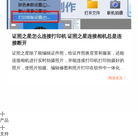
按钮打上勾，并变成不可编辑状态，说明已经启动
了联机拍摄程序了。
2. 拍照测试，利用联机拍摄程序拍摄一张照片。
拍完照片后，当前照片区域会显示你联机拍摄的照
证照之星怎么连接打印机 证照之星连接相机总是连
片。确认已经正确读取照片已经打上勾了，而且变
接断开
成不可编辑状态。
证照之星除了能编辑证件照，给证件照换背景和服装，还能
3. 关闭测试，我们选择关闭测试按钮，联机拍摄
连接相机进行实时拍摄照片，并能连接打印机打印拍摄好的
程序关闭，后面的确认软件已经关闭，也打上勾，
照片，使照片拍摄、编辑修图和照片打印在软件中一体化操
至此调用测试已经全部完成了。会显示调用成功按
作。那么证件照如何在证照之星中拍摄和打印呢？这篇文章
钮。
阅读全文 >
就告诉大家证照之星怎么连接打印机，证照之星连接相机总
是连接断开。...
产品
支持