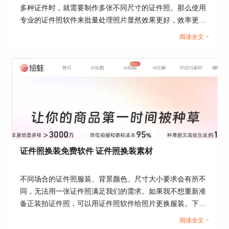
多种证件时，就需要制作多张不同尺寸的证件照。那么使用
专业的证件照软件来批量处理照片显然效果更好，效率更
图片3：主窗口标题
高，这篇文章就告诉大家如何快速制作多张不同尺寸的证件
阅读全文 >
3、联机拍摄软件照片保存路径，这里我们可以在
照，证照之星如何批量处理多张照片。...
运行的那个联机拍摄窗体里面找到这个路径，然后
填写进去，就可以了（如下图所示）。
证件照换装免费软件 证件照换装素材
不同场合的证件照服装、背景颜色、尺寸大小要求会有所不
同，无法用一张证件照满足我们的需求。如果我不想重新准
备正装拍证件照，可以用证件照软件给照片更换服装。下面
图片4：保存路径
就给大家介绍一下证件照换装免费软件，证件照换装素材的
阅读全文 >
相关内容。...