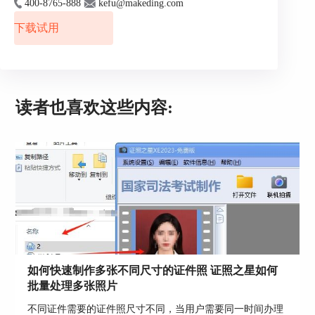
400-8765-888
kefu@makeding.com
下载试用
图片2：调用证照之星联机拍摄
如上图所示，有三个地方需要进行设置：
读者也喜欢这些内容:
1、联机拍摄软件的路径和文件名，这个我们要找
到相机联机拍摄驱动程序的安装目录，把具体的驱
动程序的绝对路径复制进来就可以了。
2、连接拍摄软件主窗口标题，这个我们需要把那
个联机拍摄的软件运行起来，在把运行后的窗体的
标题输入进去。
如何快速制作多张不同尺寸的证件照 证照之星如何
批量处理多张照片
不同证件需要的证件照尺寸不同，当用户需要同一时间办理