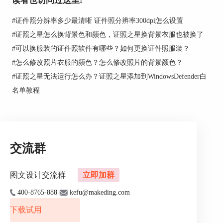
读者也访问过这里:
我们可以使用证照之星的背景替换功能，在背景替
换界面里面，我们用魔术棒在人像和背景的粘合处
#
证件照分辨率多少最清晰 证件照分辨率300dpi怎么设置
进行涂抹操作，然后选择一个我们需要的背景颜
#
证照之星怎么换背景色和颜色，证照之星换背景衣服也被换了
色，单击处理按钮，软件就会自动将我们的背景替
#
可以换服装的证件照软件有哪些？如何更换证件照服装？
换成我们需要的背景颜色。 证照之星还有一个服
#
怎么修改照片衣服的颜色？怎么修改照片的背景颜色？
装替换功能，系统自带了十余种男女
西装证件照模
#
证照之星无法运行怎么办？证照之星添加到WindowsDefender白
板
，可以满足我们服装替换的需要，我们只需要在
人像的脖子上画一条线，就会自动替换我们选择的
名单教程
服装模板，还可以微调一下。这样我们就制作成了
一张标准的穿着正装的证件照。 我们不用再为证
件照片制作而烦恼了，证照之星，让证件照制作变
得轻松起来，让我们随心所欲的制作证件照。
交流群
图文设计交流群
立即加群
400-8765-888
kefu@makeding.com
下载试用