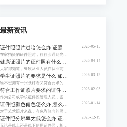
最新资讯
2026-05-15
证件照照片过暗怎么办 证照之星软件如何调整照片亮度
在家拍摄的证件照时，往往会遇到光线不足、光线不均匀等情况，拍摄出的证件照照片会偏暗，面部也不够清晰，甚至出现黑脸照，这类照片是不能作为证件照投入使用的。这个时候该怎么调整照片，让证件照画面更明亮通透呢？这篇文章就告诉大家证件照照片过暗怎么办，证照之星软件如何调整照片亮度。
2026-04-14
健康证照片的证件照有什么要求 证照之星软件如何制作满足健康证标准的照片
大家都知道，餐饮从业人员在从业前都必须办理一张健康证。在办理健康证时，如果不想让办证处在现场拍摄照片，可以自行提供标准的健康证照片，那么普通人如何制作满足健康证要求的照片呢？下面就向大家介绍健康证照片的证件照有什么要求，证照之星软件如何制作满足健康证标准的照片。
2026-03-12
学生证照片的要求是什么 如何用证照之星软件调整照片比例以满足学校要求
谁不想拥有一张既好看又符合要求的学生证照片呢？到了开学季，学校又开始催收证件照了。如果对照相馆拍摄的证件照不满意，还可以自己在家制作证件照，只需了解学生证件照要求后，下载专业的证件照制作软件制作，还省了去照相馆的费用。这篇文章就告诉大家学生证照片的要求是什么，如何用证照之星软件调整照片比例以满足学校要求。
2026-02-03
符合工作证照片要求的证件照怎么做 证照之星软件如何批量生成工作证照片
作为公司或学校证件照管理人员，当有海量电子证件照需要制作与整理时，还在一张一张地用PS修图吗？证件照需要一张张拍，拍摄好后却不必一张张处理，浪费时间不说，还给自己增加了许多的工作量，使用专业软件批量生成证件照就方便多了。这篇文章就告诉大家符合工作证照片要求的证件照怎么做，证照之星软件如何批量生成工作证照片。
2026-01-14
证件照颜色偏色怎么办 怎么用证照之星软件校正照片色彩
对于艺术照片来说，有色彩倾向的照片别具风格，但对于证件照来说，色彩冷暖明显或照片发灰发暗，是无法满足标准证件照要求并投入使用的，需要给照片进行色彩校正。这篇文章就告诉大家证件照颜色偏色怎么办，怎么用证照之星软件校正照片色彩。
2025-12-19
证件照分辨率太低怎么办 证照之星软件怎么提高照片的分辨率
无论是线上还是线下使用证件照，相应的系统和平台对证件照的清晰度都有要求，分辨率低、照片模糊，这些都会影响证件照的审核通过率，若不想重拍，可借助专业软件提升分辨率。这篇文章就告诉大家证件照分辨率太低怎么办，证照之星软件怎么提高照片的分辨率。