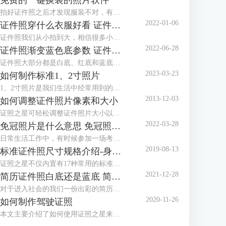
免费的一键换装的照片软件
拍好证件照之后才发现服装不对，有没有免费的一键换装的照片软件？这种棘手的任务，交给证件照工具就对了！证件照工具内置多款正装、西服模板，可以很好地满足换装的需求。
2022-01-06
证件照穿什么衣服好看 证件照衣服素材
证件照我们从小拍到大，相信很多小伙伴都发现了几乎每个照相馆都会准备两套衣服，有时候会叫我们换上他们准备的衣服拍摄。一般这种情况都是因为我们拍摄的时候穿的衣服不对，最常见的问题就是颜色与拍摄的背景色太相似，所以需要换装。那么今天就来给大家讲讲拍证件照穿什么衣服好看以及有哪些证件照衣服素材。
2022-06-28
证件照渐变蓝色底参数 证件照渐变蓝背景怎么设置
证件照大部分都是白底、红底和蓝底，但还有一种是渐变蓝色底，有时候单位会特别指定证件照要用渐变蓝色底，那么，证件照渐变蓝色底参数是多少呢？证件照渐变蓝背景怎么设置？下面就跟着小编一起来看看吧。
2023-03-23
如何制作标准1、2寸照片
1、2寸照片是我们生活中经常用到的照片，本文主要介绍了如何使用证照之星来制作标准的1、2寸照片，包括规格设置、裁剪照片、色彩修正、背景处理等。
2013-12-03
如何调整证件照片像素和大小
证照之星可轻松调整证件照片大小以及证件照片的像素，让照片制作调整简单就能够完成。
2022-03-28
免冠照片是什么意思 免冠照片是什么底
日常生活工作中，有时候参加一场考试或者办理一个证件都需要本人的免冠照片，那么，免冠照片是什么意思，免冠照片是什么底，这些你知道吗？今天小编就和大家分享一下。
2019-08-13
标准证件照尺寸规格介绍-身份证，护照，美国签证
证照之星不仅内置有17种常用的标准证件照规格模板，还可以自定义设置任意标准证件照尺寸规格，能够支持所有的标准证件照尺寸规格的制作处理。
2021-12-28
简历证件照白底还是蓝底 简历证件照尺寸一般多大
对于进入社会的我们一份出彩的简历是我们找一份满意的工作的前提，在简历中除了让HR关注的个人履历介绍外，就属简历证件照更能体现一个人的精神面貌，那么，我们在制作简历时，简历证件照是放白底还是蓝底呢？简历证件照尺寸一般多大呢？
2020-11-26
如何制作驾驶证照
本文主要介绍了如何使用证照之星来制作驾驶证照片，详细介绍了从照片导入、照片修改到最后打印出标准驾驶证照的步骤。