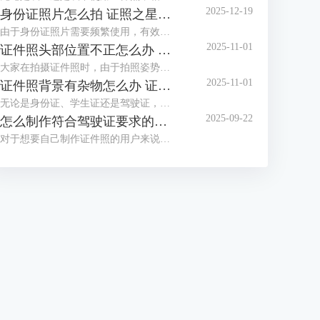
2025-12-19
身份证照片怎么拍 证照之星软件如何制作身份证照片
由于身份证照片需要频繁使用，有效期也较长，大家都想拍摄一张好看的身份证照，但办证处拍摄的身份证照却总不尽如人意，那么怎么拍摄让自己满意的身份证照呢？这篇文章就告诉大家身份证照片怎么拍，证照之星软件如何制作身份证照片。
2025-11-01
证件照头部位置不正怎么办 证照之星怎么校正照片头部位置
大家在拍摄证件照时，由于拍照姿势调整不到位，总是有轻微的歪头和斜肩现象，影响证件照美观，后期处理也比较困难。那么当证件照头部位置不正时，该怎么正确调整呢？这篇文章就告诉大家证件照头部位置不正怎么办，证照之星怎么校正照片头部位置。
2025-11-01
证件照背景有杂物怎么办 证照之星软件如何智能去除背景杂物
无论是身份证、学生证还是驾驶证，都需要一张符合证件场景使用要求的证件照，制作标准证件照，离不开干净清晰的背景，当在家拍的证件照背景有太多杂物，达不到要求时，需要借助软件进行修改。这篇文章就告诉大家证件照背景有杂物怎么办，证照之星软件如何智能去除背景杂物。
2025-09-22
怎么制作符合驾驶证要求的照片 证照之星软件如何自动裁剪照片至驾驶证尺寸
对于想要自己制作证件照的用户来说，难点不在于技术，而在于拥有合适的工具，有了好的证件照拍摄工具与专业又简便的证件照制作软件，小白也能轻松制作证件照。这篇文章就告诉大家怎么制作符合驾驶证要求的照片，证照之星软件如何自动裁剪照片至驾驶证尺寸。