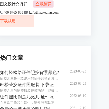
图文设计交流群
立即加群
400-8765-888
kefu@makeding.com
下载试用
热门文章
2023-03-23
如何轻松给证件照换背景颜色?
证照之星是一款易用的证件照换背景软件，协助你方便快捷处理证件照片。 “一键裁剪”，“自动纠正倾斜”，“轻松换背景”等功能让你在几秒钟内完成证件照的处理编辑。
2023-03-23
轻松替换证件照服装 下载证件照服装模板
证照之星的证照服装替换功能，能够将普通便装照片替换成符合证件照要求的正装证件照片。
2022-03-10
证件照比例是几比几 证件照比例怎么修改
在日常工作和生活中，证件照都是不可或缺的，而证件照的比例和尺寸又都不相同，那么你知道，证件照比例是几比几，证件照比例怎么修改，今天小编就和大家分享一下。
2021-12-10