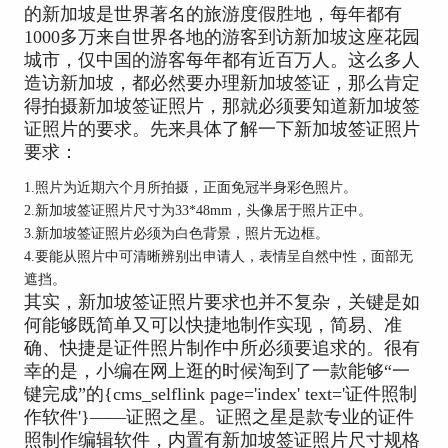
的新加坡是世界著名的旅游度假胜地，每年都有
1000多万来自世界各地的游客到访新加坡这座花园
城市，仅中国的游客每年都有近百万人。这么多人
造访新加坡，都必然要办理新加坡签证，那么肯定
得拍摄新加坡签证照片，那就必须要知道新加坡签
证照片的要求。先来具体了解一下新加坡签证照片
要求：
1.照片为近期六个月所拍摄，正面免冠半身彩色照片。
2.新加坡签证照片尺寸为33*48mm，头像居于照片正中。
3.新加坡签证照片必须为白色背景，照片无边框。
4.要能从照片中可清晰辨别出申请人，表情呈自然中性，面部无
遮挡。
其实，新加坡签证照片要求也并不复杂，关键是如
何能够既简单又可以快捷地制作实现，简易、准
确、快捷是证件照片制作中所必须要追求的。很有
幸的是，小编在网上逛的时候淘到了一款能够“一
键完成”的{cms_selflink page='index' text='证件照制
作软件'}——证照之星。证照之星是款专业的证件
照制作编辑软件，内置有新加坡签证照片尺寸规格