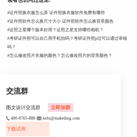
读者也访问过这里:
#
证件照换衣服怎么弄 证件照换衣服软件免费有哪些
证照之星具有非常简易的证件照制作功能，一键
#
证件照软件怎么换尺寸大小 证件照软件怎么换背景颜色
即可完成证件照所有的常规操作，自动完成照片裁
#
证照之星哪个版本好用？证照之星支持哪些相机？
切、照片色彩修正等。在“规格设置”中选择任务照
#
考研证件照可以自己用手机拍吗？考研证件照p过可以通过审核
片所需要制作处理的证件照规格，如选择制作新加
吗？
坡签证照片，选择“一键完成”即刻制作实现，只需
#
怎么修改照片衣服的颜色？怎么修改照片的背景颜色？
一键，就是这么简单。
交流群
图文设计交流群
立即加群
400-8765-888
kefu@makeding.com
下载试用