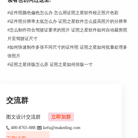
读者也访问过这里:
#
证件照颜色偏色怎么办 怎么用证照之星软件校正照片色彩
#
证件照分辨率太低怎么办 证照之星软件怎么提高照片的分辨率
#
怎么制作符合驾驶证要求的照片 证照之星软件如何自动裁剪照
片至驾驶证尺寸
#
如何快速制作多张不同尺寸的证件照 证照之星如何批量处理多
张照片
#
证照之星排版怎么弄 证照之星如何排版一寸
点击“去除皮肤斑点”，弹出“去除皮肤斑点”对话
框，使用魔术擦，点击斑点处。滚动滚轮可以调节
交流群
魔术擦的大小。
撤销：取消所做的操作。
恢复：恢复已取消的操作。
图文设计交流群
立即加群
重载：重新载入照片。
400-8765-888
kefu@makeding.com
确定：将设置应用到照片。
取消：取消之前的所有操作，并退出“去除皮肤斑