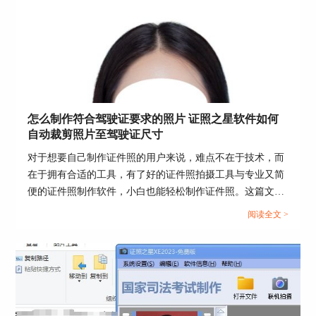
怎么制作符合驾驶证要求的照片 证照之星软件如何
自动裁剪照片至驾驶证尺寸
点击“证照服装替换”，弹出“衣服替换”对话框。证
对于想要自己制作证件照的用户来说，难点不在于技术，而
照之星为用户提供了男士和女士的服装，可以通过
在于拥有合适的工具，有了好的证件照拍摄工具与专业又简
选定该服装，在任务脖子处画一条横线，然后根据
便的证件照制作软件，小白也能轻松制作证件照。这篇文章
对话框下面按钮进行微调，即完成了服装替换。
就告诉大家怎么制作符合驾驶证要求的照片，证照之星软件
阅读全文 >
如何自动裁剪照片至驾驶证尺寸。...
精细橡皮擦
点击“精细橡皮擦”，弹出“精细橡皮擦”对话框。拖
动红色框，框中的局部区域将会放大显示在右边的
窗口中，然后用橡皮擦工具对选定部分进行细化处
理。