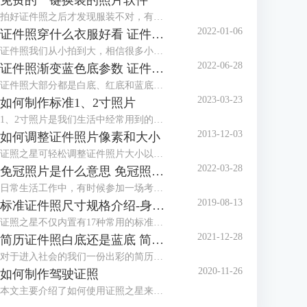
免费的一键换装的照片软件
拍好证件照之后才发现服装不对，有没有免费的一键换装的照片软件？这种棘手的任务，交给证件照工具就对了！证件照工具内置多款正装、西服模板，可以很好地满足换装的需求。
2022-01-06
证件照穿什么衣服好看 证件照衣服素材
证件照我们从小拍到大，相信很多小伙伴都发现了几乎每个照相馆都会准备两套衣服，有时候会叫我们换上他们准备的衣服拍摄。一般这种情况都是因为我们拍摄的时候穿的衣服不对，最常见的问题就是颜色与拍摄的背景色太相似，所以需要换装。那么今天就来给大家讲讲拍证件照穿什么衣服好看以及有哪些证件照衣服素材。
2022-06-28
证件照渐变蓝色底参数 证件照渐变蓝背景怎么设置
证件照大部分都是白底、红底和蓝底，但还有一种是渐变蓝色底，有时候单位会特别指定证件照要用渐变蓝色底，那么，证件照渐变蓝色底参数是多少呢？证件照渐变蓝背景怎么设置？下面就跟着小编一起来看看吧。
2023-03-23
如何制作标准1、2寸照片
1、2寸照片是我们生活中经常用到的照片，本文主要介绍了如何使用证照之星来制作标准的1、2寸照片，包括规格设置、裁剪照片、色彩修正、背景处理等。
2013-12-03
如何调整证件照片像素和大小
证照之星可轻松调整证件照片大小以及证件照片的像素，让照片制作调整简单就能够完成。
2022-03-28
免冠照片是什么意思 免冠照片是什么底
日常生活工作中，有时候参加一场考试或者办理一个证件都需要本人的免冠照片，那么，免冠照片是什么意思，免冠照片是什么底，这些你知道吗？今天小编就和大家分享一下。
2019-08-13
标准证件照尺寸规格介绍-身份证，护照，美国签证
证照之星不仅内置有17种常用的标准证件照规格模板，还可以自定义设置任意标准证件照尺寸规格，能够支持所有的标准证件照尺寸规格的制作处理。
2021-12-28
简历证件照白底还是蓝底 简历证件照尺寸一般多大
对于进入社会的我们一份出彩的简历是我们找一份满意的工作的前提，在简历中除了让HR关注的个人履历介绍外，就属简历证件照更能体现一个人的精神面貌，那么，我们在制作简历时，简历证件照是放白底还是蓝底呢？简历证件照尺寸一般多大呢？
2020-11-26
如何制作驾驶证照
本文主要介绍了如何使用证照之星来制作驾驶证照片，详细介绍了从照片导入、照片修改到最后打印出标准驾驶证照的步骤。