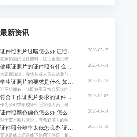
最新资讯
2026-05-15
证件照照片过暗怎么办 证照之星软件如何调整照片亮度
在家拍摄的证件照时，往往会遇到光线不足、光线不均匀等情况，拍摄出的证件照照片会偏暗，面部也不够清晰，甚至出现黑脸照，这类照片是不能作为证件照投入使用的。这个时候该怎么调整照片，让证件照画面更明亮通透呢？这篇文章就告诉大家证件照照片过暗怎么办，证照之星软件如何调整照片亮度。
2026-04-14
健康证照片的证件照有什么要求 证照之星软件如何制作满足健康证标准的照片
大家都知道，餐饮从业人员在从业前都必须办理一张健康证。在办理健康证时，如果不想让办证处在现场拍摄照片，可以自行提供标准的健康证照片，那么普通人如何制作满足健康证要求的照片呢？下面就向大家介绍健康证照片的证件照有什么要求，证照之星软件如何制作满足健康证标准的照片。
2026-03-12
学生证照片的要求是什么 如何用证照之星软件调整照片比例以满足学校要求
谁不想拥有一张既好看又符合要求的学生证照片呢？到了开学季，学校又开始催收证件照了。如果对照相馆拍摄的证件照不满意，还可以自己在家制作证件照，只需了解学生证件照要求后，下载专业的证件照制作软件制作，还省了去照相馆的费用。这篇文章就告诉大家学生证照片的要求是什么，如何用证照之星软件调整照片比例以满足学校要求。
2026-02-03
符合工作证照片要求的证件照怎么做 证照之星软件如何批量生成工作证照片
作为公司或学校证件照管理人员，当有海量电子证件照需要制作与整理时，还在一张一张地用PS修图吗？证件照需要一张张拍，拍摄好后却不必一张张处理，浪费时间不说，还给自己增加了许多的工作量，使用专业软件批量生成证件照就方便多了。这篇文章就告诉大家符合工作证照片要求的证件照怎么做，证照之星软件如何批量生成工作证照片。
2026-01-14
证件照颜色偏色怎么办 怎么用证照之星软件校正照片色彩
对于艺术照片来说，有色彩倾向的照片别具风格，但对于证件照来说，色彩冷暖明显或照片发灰发暗，是无法满足标准证件照要求并投入使用的，需要给照片进行色彩校正。这篇文章就告诉大家证件照颜色偏色怎么办，怎么用证照之星软件校正照片色彩。
2025-12-19
证件照分辨率太低怎么办 证照之星软件怎么提高照片的分辨率
无论是线上还是线下使用证件照，相应的系统和平台对证件照的清晰度都有要求，分辨率低、照片模糊，这些都会影响证件照的审核通过率，若不想重拍，可借助专业软件提升分辨率。这篇文章就告诉大家证件照分辨率太低怎么办，证照之星软件怎么提高照片的分辨率。