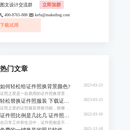
图文设计交流群
立即加群
400-8765-888
kefu@makeding.com
下载试用
热门文章
2023-03-23
如何轻松给证件照换背景颜色?
证照之星是一款易用的证件照换背景软件，协助你方便快捷处理证件照片。 “一键裁剪”，“自动纠正倾斜”，“轻松换背景”等功能让你在几秒钟内完成证件照的处理编辑。
2023-03-23
轻松替换证件照服装 下载证件照服装模板
证照之星的证照服装替换功能，能够将普通便装照片替换成符合证件照要求的正装证件照片。
2022-03-10
证件照比例是几比几 证件照比例怎么修改
在日常工作和生活中，证件照都是不可或缺的，而证件照的比例和尺寸又都不相同，那么你知道，证件照比例是几比几，证件照比例怎么修改，今天小编就和大家分享一下。
2021-12-10