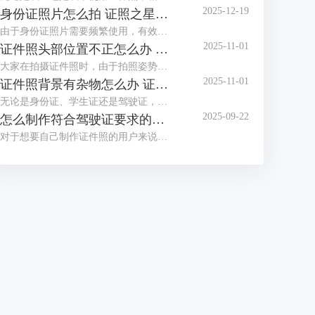
2025-12-19
身份证照片怎么拍 证照之星软件如何制作身份证照片
由于身份证照片需要频繁使用，有效期也较长，大家都想拍摄一张好看的身份证照，但办证处拍摄的身份证照却总不尽如人意，那么怎么拍摄让自己满意的身份证照呢？这篇文章就告诉大家身份证照片怎么拍，证照之星软件如何制作身份证照片。
2025-11-01
证件照头部位置不正怎么办 证照之星怎么校正照片头部位置
大家在拍摄证件照时，由于拍照姿势调整不到位，总是有轻微的歪头和斜肩现象，影响证件照美观，后期处理也比较困难。那么当证件照头部位置不正时，该怎么正确调整呢？这篇文章就告诉大家证件照头部位置不正怎么办，证照之星怎么校正照片头部位置。
2025-11-01
证件照背景有杂物怎么办 证照之星软件如何智能去除背景杂物
无论是身份证、学生证还是驾驶证，都需要一张符合证件场景使用要求的证件照，制作标准证件照，离不开干净清晰的背景，当在家拍的证件照背景有太多杂物，达不到要求时，需要借助软件进行修改。这篇文章就告诉大家证件照背景有杂物怎么办，证照之星软件如何智能去除背景杂物。
2025-09-22
怎么制作符合驾驶证要求的照片 证照之星软件如何自动裁剪照片至驾驶证尺寸
对于想要自己制作证件照的用户来说，难点不在于技术，而在于拥有合适的工具，有了好的证件照拍摄工具与专业又简便的证件照制作软件，小白也能轻松制作证件照。这篇文章就告诉大家怎么制作符合驾驶证要求的照片，证照之星软件如何自动裁剪照片至驾驶证尺寸。