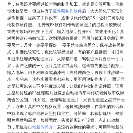
片，各类照片要经过长时间的制作加工，就算是立等可取，价格
也比较昂贵，但自从有了
证件照制作软件
后，大大简化了繁琐的
操作步骤，提高了工作效率，逐步取代传统的PS，让我们可以轻
松制作证件照。 用传统PS软件制作驾驶证照片的过程比较繁琐，
首先用数码相机拍下照片，输入电脑，打开PS，首先用美化工具
对照片进行稍微加工，达到理想效果后，再用剪裁工具剪裁到需
要尺寸，尺寸一定要掌握好， 要不然会前功尽弃，保存成各类格
式，步骤比较繁琐，也比较容易出错，有的客户直接把一寸旧照
拿过来处理成驾驶证照片，大家都知道，驾驶证照片要求一寸白
底，客户之前的一寸照片是红底或蓝底，这样首先把照片翻拍，
输入电脑，用各种吸管或油漆桶工具处理颜色，再按上述步骤一
步一步的来，这些步骤看着都麻烦，更不用说制作者了。 而证照
之星却可以省去不少的麻烦步骤，让我们轻松制作证件照，证照
之星与传统的PS处理照片就像是自动挡汽车与传统老解放车双脚
离合的区别。 比如说，处理驾驶证照片，只要用证照之星打开照
片，点击工具栏中的规格设置，选择驾驶证照，在弹出的对话框
中就出现了标准驾驶证照打印尺寸、分辨率、和裁切规格，根据
照片宽度和高度、脸颊宽度、头顶距离进行设置。点击自动裁
剪，系统会
自动裁剪照片
，若没有达到你的要求，可用手动裁剪