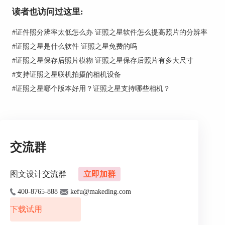
同样，用证照之星同样可以制作其他的证件照，如身份证，阅读
读者也访问过这里:
证，出入证等，处理各类照片也非常的简单方便。 使用证照之星
轻松制作证件照，让我们从此远离证件照带来的困扰，随时随地
#
证件照分辨率太低怎么办 证照之星软件怎么提高照片的分辨率
的制作想要的证件照。
#
证照之星是什么软件 证照之星免费的吗
#
证照之星保存后照片模糊 证照之星保存后照片有多大尺寸
#
支持证照之星联机拍摄的相机设备
#
证照之星哪个版本好用？证照之星支持哪些相机？
交流群
图文设计交流群
立即加群
400-8765-888
kefu@makeding.com
下载试用