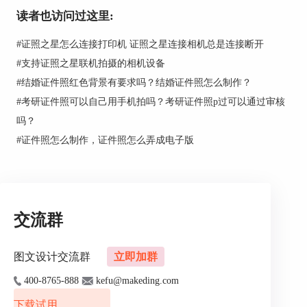
读者也访问过这里:
#
证照之星怎么连接打印机 证照之星连接相机总是连接断开
#
支持证照之星联机拍摄的相机设备
#
结婚证件照红色背景有要求吗？结婚证件照怎么制作？
#
考研证件照可以自己用手机拍吗？考研证件照p过可以通过审核
吗？
第四步：照片裁剪
#
证件照怎么制作，证件照怎么弄成电子版
点击“照片裁切-自动裁剪”按钮，系统将会自动裁剪
照片，如果自动裁剪没有达到你想要的效果，可以
使用“手动裁剪”和“自定义尺寸裁切”工具。
点击“手动裁切”，弹出“套框裁切工具”对话框，拖
交流群
动裁切框至合适的大小和位置，双击照片即可以完
成裁切。
图文设计交流群
立即加群
400-8765-888
kefu@makeding.com
下载试用