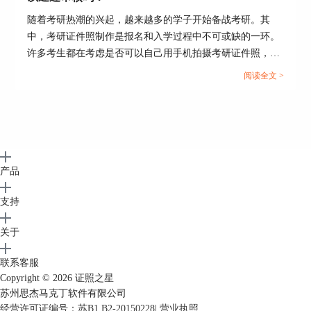
第五步：色彩优化
随着考研热潮的兴起，越来越多的学子开始备战考研。其
点击“色彩优化-自动色彩修正”，程序将会自动优化
中，考研证件照制作是报名和入学过程中不可或缺的一环。
选定照片色彩；也可以利用“基于肤色优化”工具来
许多考生都在考虑是否可以自己用手机拍摄考研证件照，并
进行照片色彩优化，点击“色彩优化-基于肤色优
担心自拍的照片是否会通过审核。本文将探讨考研证件照可
阅读全文 >
化”，使用套索工具选中脸部肤色区域，系统将自
以自己用手机拍吗，考研证件照P过可以通过审核吗这两个
动进行色彩优化。
问题。...
产品
支持
关于
联系客服
Copyright © 2026
证照之星
苏州思杰马克丁软件有限公司
经营许可证编号：苏B1.B2-20150228
|
营业执照