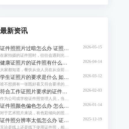
最新资讯
2026-05-15
证件照照片过暗怎么办 证照之星软件如何调整照片亮度
在家拍摄的证件照时，往往会遇到光线不足、光线不均匀等情况，拍摄出的证件照照片会偏暗，面部也不够清晰，甚至出现黑脸照，这类照片是不能作为证件照投入使用的。这个时候该怎么调整照片，让证件照画面更明亮通透呢？这篇文章就告诉大家证件照照片过暗怎么办，证照之星软件如何调整照片亮度。
2026-04-14
健康证照片的证件照有什么要求 证照之星软件如何制作满足健康证标准的照片
大家都知道，餐饮从业人员在从业前都必须办理一张健康证。在办理健康证时，如果不想让办证处在现场拍摄照片，可以自行提供标准的健康证照片，那么普通人如何制作满足健康证要求的照片呢？下面就向大家介绍健康证照片的证件照有什么要求，证照之星软件如何制作满足健康证标准的照片。
2026-03-12
学生证照片的要求是什么 如何用证照之星软件调整照片比例以满足学校要求
谁不想拥有一张既好看又符合要求的学生证照片呢？到了开学季，学校又开始催收证件照了。如果对照相馆拍摄的证件照不满意，还可以自己在家制作证件照，只需了解学生证件照要求后，下载专业的证件照制作软件制作，还省了去照相馆的费用。这篇文章就告诉大家学生证照片的要求是什么，如何用证照之星软件调整照片比例以满足学校要求。
2026-02-03
符合工作证照片要求的证件照怎么做 证照之星软件如何批量生成工作证照片
作为公司或学校证件照管理人员，当有海量电子证件照需要制作与整理时，还在一张一张地用PS修图吗？证件照需要一张张拍，拍摄好后却不必一张张处理，浪费时间不说，还给自己增加了许多的工作量，使用专业软件批量生成证件照就方便多了。这篇文章就告诉大家符合工作证照片要求的证件照怎么做，证照之星软件如何批量生成工作证照片。
2026-01-14
证件照颜色偏色怎么办 怎么用证照之星软件校正照片色彩
对于艺术照片来说，有色彩倾向的照片别具风格，但对于证件照来说，色彩冷暖明显或照片发灰发暗，是无法满足标准证件照要求并投入使用的，需要给照片进行色彩校正。这篇文章就告诉大家证件照颜色偏色怎么办，怎么用证照之星软件校正照片色彩。
2025-12-19
证件照分辨率太低怎么办 证照之星软件怎么提高照片的分辨率
无论是线上还是线下使用证件照，相应的系统和平台对证件照的清晰度都有要求，分辨率低、照片模糊，这些都会影响证件照的审核通过率，若不想重拍，可借助专业软件提升分辨率。这篇文章就告诉大家证件照分辨率太低怎么办，证照之星软件怎么提高照片的分辨率。