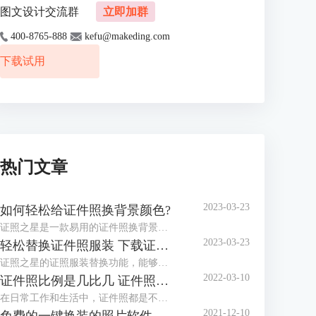
图文设计交流群
立即加群
400-8765-888
kefu@makeding.com
下载试用
热门文章
2023-03-23
如何轻松给证件照换背景颜色?
证照之星是一款易用的证件照换背景软件，协助你方便快捷处理证件照片。 “一键裁剪”，“自动纠正倾斜”，“轻松换背景”等功能让你在几秒钟内完成证件照的处理编辑。
2023-03-23
轻松替换证件照服装 下载证件照服装模板
证照之星的证照服装替换功能，能够将普通便装照片替换成符合证件照要求的正装证件照片。
2022-03-10
证件照比例是几比几 证件照比例怎么修改
在日常工作和生活中，证件照都是不可或缺的，而证件照的比例和尺寸又都不相同，那么你知道，证件照比例是几比几，证件照比例怎么修改，今天小编就和大家分享一下。
2021-12-10