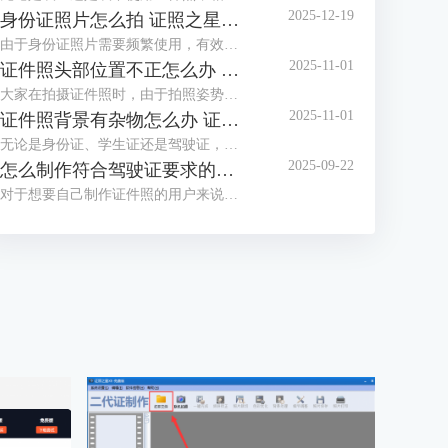
2025-12-19
身份证照片怎么拍 证照之星软件如何制作身份证照片
由于身份证照片需要频繁使用，有效期也较长，大家都想拍摄一张好看的身份证照，但办证处拍摄的身份证照却总不尽如人意，那么怎么拍摄让自己满意的身份证照呢？这篇文章就告诉大家身份证照片怎么拍，证照之星软件如何制作身份证照片。
2025-11-01
证件照头部位置不正怎么办 证照之星怎么校正照片头部位置
大家在拍摄证件照时，由于拍照姿势调整不到位，总是有轻微的歪头和斜肩现象，影响证件照美观，后期处理也比较困难。那么当证件照头部位置不正时，该怎么正确调整呢？这篇文章就告诉大家证件照头部位置不正怎么办，证照之星怎么校正照片头部位置。
2025-11-01
证件照背景有杂物怎么办 证照之星软件如何智能去除背景杂物
无论是身份证、学生证还是驾驶证，都需要一张符合证件场景使用要求的证件照，制作标准证件照，离不开干净清晰的背景，当在家拍的证件照背景有太多杂物，达不到要求时，需要借助软件进行修改。这篇文章就告诉大家证件照背景有杂物怎么办，证照之星软件如何智能去除背景杂物。
2025-09-22
怎么制作符合驾驶证要求的照片 证照之星软件如何自动裁剪照片至驾驶证尺寸
对于想要自己制作证件照的用户来说，难点不在于技术，而在于拥有合适的工具，有了好的证件照拍摄工具与专业又简便的证件照制作软件，小白也能轻松制作证件照。这篇文章就告诉大家怎么制作符合驾驶证要求的照片，证照之星软件如何自动裁剪照片至驾驶证尺寸。