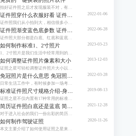
免费的一键换装的照片软件
拍好证件照之后才发现服装不对，有没有免费的一键换装的照片软件？这种棘手的任务，交给证件照工具就对了！证件照工具内置多款正装、西服模板，可以很好地满足换装的需求。
2022-01-06
证件照穿什么衣服好看 证件照衣服素材
证件照我们从小拍到大，相信很多小伙伴都发现了几乎每个照相馆都会准备两套衣服，有时候会叫我们换上他们准备的衣服拍摄。一般这种情况都是因为我们拍摄的时候穿的衣服不对，最常见的问题就是颜色与拍摄的背景色太相似，所以需要换装。那么今天就来给大家讲讲拍证件照穿什么衣服好看以及有哪些证件照衣服素材。
2022-06-28
证件照渐变蓝色底参数 证件照渐变蓝背景怎么设置
证件照大部分都是白底、红底和蓝底，但还有一种是渐变蓝色底，有时候单位会特别指定证件照要用渐变蓝色底，那么，证件照渐变蓝色底参数是多少呢？证件照渐变蓝背景怎么设置？下面就跟着小编一起来看看吧。
2023-03-23
如何制作标准1、2寸照片
1、2寸照片是我们生活中经常用到的照片，本文主要介绍了如何使用证照之星来制作标准的1、2寸照片，包括规格设置、裁剪照片、色彩修正、背景处理等。
2013-12-03
如何调整证件照片像素和大小
证照之星可轻松调整证件照片大小以及证件照片的像素，让照片制作调整简单就能够完成。
2022-03-28
免冠照片是什么意思 免冠照片是什么底
日常生活工作中，有时候参加一场考试或者办理一个证件都需要本人的免冠照片，那么，免冠照片是什么意思，免冠照片是什么底，这些你知道吗？今天小编就和大家分享一下。
2019-08-13
标准证件照尺寸规格介绍-身份证，护照，美国签证
证照之星不仅内置有17种常用的标准证件照规格模板，还可以自定义设置任意标准证件照尺寸规格，能够支持所有的标准证件照尺寸规格的制作处理。
2021-12-28
简历证件照白底还是蓝底 简历证件照尺寸一般多大
对于进入社会的我们一份出彩的简历是我们找一份满意的工作的前提，在简历中除了让HR关注的个人履历介绍外，就属简历证件照更能体现一个人的精神面貌，那么，我们在制作简历时，简历证件照是放白底还是蓝底呢？简历证件照尺寸一般多大呢？
2020-11-26
如何制作驾驶证照
本文主要介绍了如何使用证照之星来制作驾驶证照片，详细介绍了从照片导入、照片修改到最后打印出标准驾驶证照的步骤。