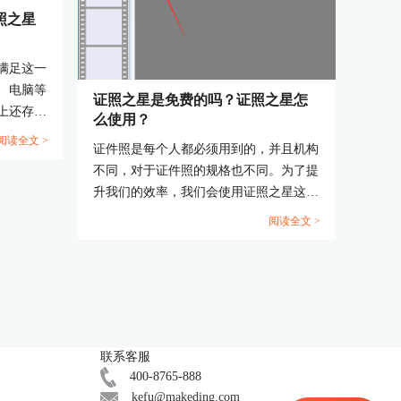
照之星
满足这一
、电脑等
证照之星是免费的吗？证照之星怎
上还存在
么使用？
照之星。
阅读全文 >
证件照是每个人都必须用到的，并且机构
之星哪个
不同，对于证件照的规格也不同。为了提
机呢？接
升我们的效率，我们会使用证照之星这类
题。...
证件照编辑软件对证件照进行编辑，那么
阅读全文 >
这种类型的证件照编辑软件应该如何使
用，收费标准又是怎么样的呢？今天我们
就来说一说证照之星是免费的吗，证照之
星怎么使用。...
联系客服
400-8765-888
kefu@makeding.com