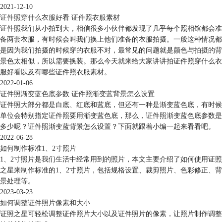
2021-12-10
证件照穿什么衣服好看 证件照衣服素材
证件照我们从小拍到大，相信很多小伙伴都发现了几乎每个照相馆都会准
备两套衣服，有时候会叫我们换上他们准备的衣服拍摄。一般这种情况都
是因为我们拍摄的时候穿的衣服不对，最常见的问题就是颜色与拍摄的背
景色太相似，所以需要换装。那么今天就来给大家讲讲拍证件照穿什么衣
服好看以及有哪些证件照衣服素材。
2022-01-06
证件照渐变蓝色底参数 证件照渐变蓝背景怎么设置
证件照大部分都是白底、红底和蓝底，但还有一种是渐变蓝色底，有时候
单位会特别指定证件照要用渐变蓝色底，那么，证件照渐变蓝色底参数是
多少呢？证件照渐变蓝背景怎么设置？下面就跟着小编一起来看看吧。
2022-06-28
如何制作标准1、2寸照片
1、2寸照片是我们生活中经常用到的照片，本文主要介绍了如何使用证照
之星来制作标准的1、2寸照片，包括规格设置、裁剪照片、色彩修正、背
景处理等。
2023-03-23
如何调整证件照片像素和大小
证照之星可轻松调整证件照片大小以及证件照片的像素，让照片制作调整