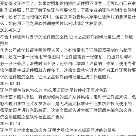
开始催收证件照了。如果对照相馆拍摄的证件照不满意，还可以自己在家
制作证件照，只需了解学生证件照要求后，下载专业的证件照制作软件制
作，还省了去照相馆的费用。这篇文章就告诉大家学生证照片的要求是什
么，如何用证照之星软件调整照片比例以满足学校要求。
2026-03-12
符合工作证照片要求的证件照怎么做 证照之星软件如何批量生成工作证
照片
作为公司或学校证件照管理人员，当有海量电子证件照需要制作与整理
时，还在一张一张地用PS修图吗？证件照需要一张张拍，拍摄好后却不
必一张张处理，浪费时间不说，还给自己增加了许多的工作量，使用专业
软件批量生成证件照就方便多了。这篇文章就告诉大家符合工作证照片要
求的证件照怎么做，证照之星软件如何批量生成工作证照片。
2026-02-03
证件照颜色偏色怎么办 怎么用证照之星软件校正照片色彩
对于艺术照片来说，有色彩倾向的照片别具风格，但对于证件照来说，色
彩冷暖明显或照片发灰发暗，是无法满足标准证件照要求并投入使用的，
需要给照片进行色彩校正。这篇文章就告诉大家证件照颜色偏色怎么办，
怎么用证照之星软件校正照片色彩。
2026-01-14
证件照分辨率太低怎么办 证照之星软件怎么提高照片的分辨率