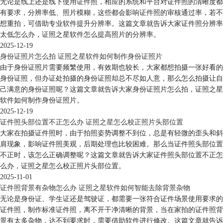
无论是线上还是线下使用证件照，相应的系统和平台对证件照的清晰度都
有要求，分辨率低、照片模糊，这些都会影响证件照的审核通过率，若不
想重拍，可借助专业软件提升分辨率。这篇文章就告诉大家证件照分辨率
太低怎么办，证照之星软件怎么提高照片的分辨率。
2025-12-19
身份证照片怎么拍 证照之星软件如何制作身份证照片
由于身份证照片需要频繁使用，有效期也较长，大家都想拍摄一张好看的
身份证照，但办证处拍摄的身份证照却总不尽如人意，那么怎么拍摄让自
己满意的身份证照呢？这篇文章就告诉大家身份证照片怎么拍，证照之星
软件如何制作身份证照片。
2025-12-19
证件照头部位置不正怎么办 证照之星怎么校正照片头部位置
大家在拍摄证件照时，由于拍照姿势调整不到位，总是有轻微的歪头和斜
肩现象，影响证件照美观，后期处理也比较困难。那么当证件照头部位置
不正时，该怎么正确调整呢？这篇文章就告诉大家证件照头部位置不正怎
么办，证照之星怎么校正照片头部位置。
2025-11-01
证件照背景有杂物怎么办 证照之星软件如何智能去除背景杂物
无论是身份证、学生证还是驾驶证，都需要一张符合证件场景使用要求的
证件照，制作标准证件照，离不开干净清晰的背景，当在家拍的证件照背
景有太多杂物，达不到要求时，需要借助软件进行修改。这篇文章就告诉