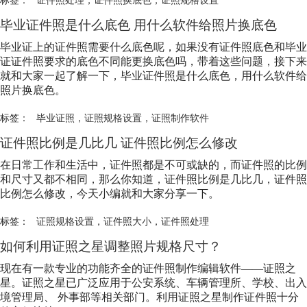
标签：
证件照处理
，
证件照换底色
，
证照规格设置
毕业证件照是什么底色 用什么软件给照片换底色
毕业证上的证件照需要什么底色呢，如果没有证件照底色和毕业
证证件照要求的底色不同能更换底色吗，带着这些问题，接下来
就和大家一起了解一下，毕业证件照是什么底色，用什么软件给
照片换底色。
标签：
毕业证照
，
证照规格设置
，
证照制作软件
证件照比例是几比几 证件照比例怎么修改
在日常工作和生活中，证件照都是不可或缺的，而证件照的比例
和尺寸又都不相同，那么你知道，证件照比例是几比几，证件照
比例怎么修改，今天小编就和大家分享一下。
标签：
证照规格设置
，
证件照大小
，
证件照处理
如何利用证照之星调整照片规格尺寸？
现在有一款专业的功能齐全的证件照制作编辑软件——证照之
星。证照之星已广泛应用于公安系统、车辆管理所、学校、出入
境管理局、 外事部等相关部门。利用证照之星制作证件照十分