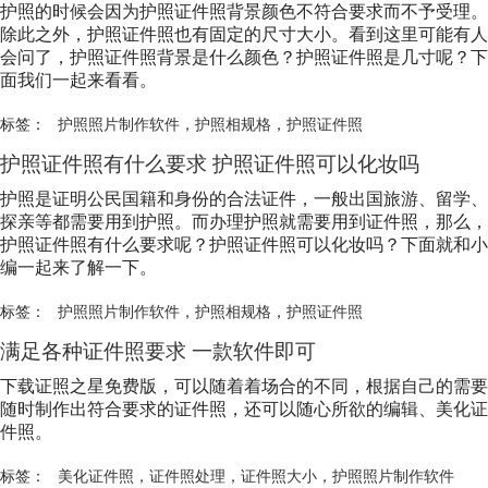
护照的时候会因为护照证件照背景颜色不符合要求而不予受理。
除此之外，护照证件照也有固定的尺寸大小。看到这里可能有人
会问了，护照证件照背景是什么颜色？护照证件照是几寸呢？下
面我们一起来看看。
标签：
护照照片制作软件
，
护照相规格
，
护照证件照
护照证件照有什么要求 护照证件照可以化妆吗
护照是证明公民国籍和身份的合法证件，一般出国旅游、留学、
探亲等都需要用到护照。而办理护照就需要用到证件照，那么，
护照证件照有什么要求呢？护照证件照可以化妆吗？下面就和小
编一起来了解一下。
标签：
护照照片制作软件
，
护照相规格
，
护照证件照
满足各种证件照要求 一款软件即可
下载证照之星免费版，可以随着着场合的不同，根据自己的需要
随时制作出符合要求的证件照，还可以随心所欲的编辑、美化证
件照。
标签：
美化证件照
，
证件照处理
，
证件照大小
，
护照照片制作软件