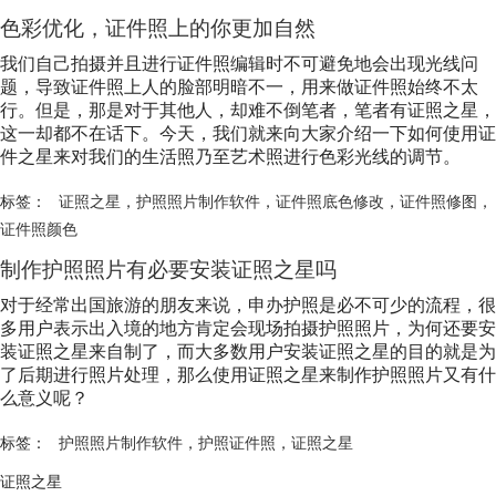
色彩优化，证件照上的你更加自然
我们自己拍摄并且进行证件照编辑时不可避免地会出现光线问
题，导致证件照上人的脸部明暗不一，用来做证件照始终不太
行。但是，那是对于其他人，却难不倒笔者，笔者有证照之星，
这一却都不在话下。今天，我们就来向大家介绍一下如何使用证
件之星来对我们的生活照乃至艺术照进行色彩光线的调节。
标签：
证照之星
，
护照照片制作软件
，
证件照底色修改
，
证件照修图
，
证件照颜色
制作护照照片有必要安装证照之星吗
对于经常出国旅游的朋友来说，申办护照是必不可少的流程，很
多用户表示出入境的地方肯定会现场拍摄护照照片，为何还要安
装证照之星来自制了，而大多数用户安装证照之星的目的就是为
了后期进行照片处理，那么使用证照之星来制作护照照片又有什
么意义呢？
标签：
护照照片制作软件
，
护照证件照
，
证照之星
证照之星