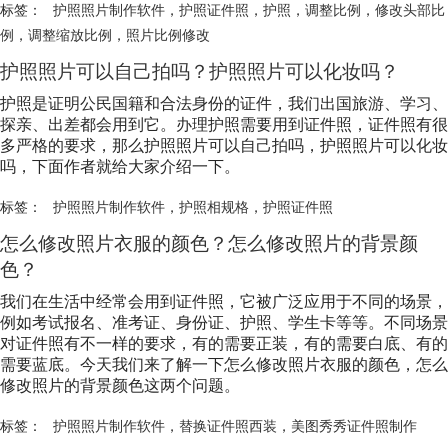
标签：
护照照片制作软件
，
护照证件照
，
护照
，
调整比例
，
修改头部比
例
，
调整缩放比例
，
照片比例修改
护照照片可以自己拍吗？护照照片可以化妆吗？
护照是证明公民国籍和合法身份的证件，我们出国旅游、学习、
探亲、出差都会用到它。办理护照需要用到证件照，证件照有很
多严格的要求，那么护照照片可以自己拍吗，护照照片可以化妆
吗，下面作者就给大家介绍一下。
标签：
护照照片制作软件
，
护照相规格
，
护照证件照
怎么修改照片衣服的颜色？怎么修改照片的背景颜
色？
我们在生活中经常会用到证件照，它被广泛应用于不同的场景，
例如考试报名、准考证、身份证、护照、学生卡等等。不同场景
对证件照有不一样的要求，有的需要正装，有的需要白底、有的
需要蓝底。今天我们来了解一下怎么修改照片衣服的颜色，怎么
修改照片的背景颜色这两个问题。
标签：
护照照片制作软件
，
替换证件照西装
，
美图秀秀证件照制作