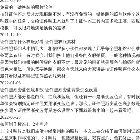
2022-03-10
免费的一键换装的照片软件
拍好证件照之后才发现服装不对，有没有免费的一键换装的照片软件？这
种棘手的任务，交给证件照工具就对了！证件照工具内置多款正装、西服
模板，可以很好地满足换装的需求。
2021-12-10
证件照穿什么衣服好看 证件照衣服素材
证件照我们从小拍到大，相信很多小伙伴都发现了几乎每个照相馆都会准
备两套衣服，有时候会叫我们换上他们准备的衣服拍摄。一般这种情况都
是因为我们拍摄的时候穿的衣服不对，最常见的问题就是颜色与拍摄的背
景色太相似，所以需要换装。那么今天就来给大家讲讲拍证件照穿什么衣
服好看以及有哪些证件照衣服素材。
2022-01-06
证件照渐变蓝色底参数 证件照渐变蓝背景怎么设置
证件照大部分都是白底、红底和蓝底，但还有一种是渐变蓝色底，有时候
单位会特别指定证件照要用渐变蓝色底，那么，证件照渐变蓝色底参数是
多少呢？证件照渐变蓝背景怎么设置？下面就跟着小编一起来看看吧。
2022-06-28
如何制作标准1、2寸照片
1、2寸照片是我们生活中经常用到的照片，本文主要介绍了如何使用证照
之星来制作标准的1、2寸照片，包括规格设置、裁剪照片、色彩修正、背