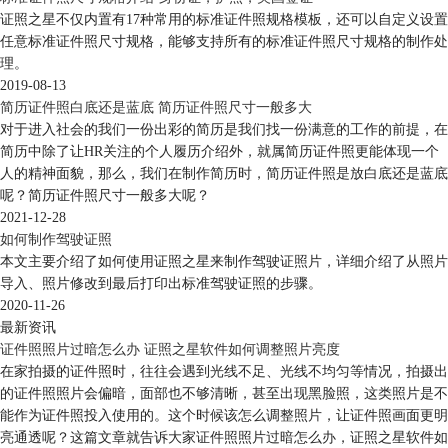
证照之星不仅内置有17种常用的标准证件照规格模板，还可以自定义设置
任意标准证件照尺寸规格，能够支持所有的标准证件照尺寸规格的制作处
理。
2019-08-13
简历证件照白底还是蓝底 简历证件照尺寸一般多大
对于进入社会的我们一份出彩的简历是我们找一份满意的工作的前提，在
简历中除了让HR关注的个人履历介绍外，就属简历证件照更能体现一个
人的精神面貌，那么，我们在制作简历时，简历证件照是放白底还是蓝底
呢？简历证件照尺寸一般多大呢？
2021-12-28
如何制作驾驶证照
本文主要介绍了如何使用证照之星来制作驾驶证照片，详细介绍了从照片
导入、照片修改到最后打印出标准驾驶证照的步骤。
2020-11-26
最新资讯
证件照照片过暗怎么办 证照之星软件如何调整照片亮度
在家拍摄的证件照时，往往会遇到光线不足、光线不均匀等情况，拍摄出
的证件照照片会偏暗，面部也不够清晰，甚至出现黑脸照，这类照片是不
能作为证件照投入使用的。这个时候该怎么调整照片，让证件照画面更明
亮通透呢？这篇文章就告诉大家证件照照片过暗怎么办，证照之星软件如