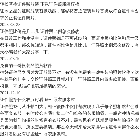
轻松替换证件照服装 下载证件照服装模板
证照之星的证照服装替换功能，能够将普通便装照片替换成符合证件照要
求的正装证件照片。
2023-03-23
证件照比例是几比几 证件照比例怎么修改
在日常工作和生活中，证件照都是不可或缺的，而证件照的比例和尺寸又
都不相同，那么你知道，证件照比例是几比几，证件照比例怎么修改，今
天小编就和大家分享一下。
2022-03-10
免费的一键换装的照片软件
拍好证件照之后才发现服装不对，有没有免费的一键换装的照片软件？这
种棘手的任务，交给证件照工具就对了！证件照工具内置多款正装、西服
模板，可以很好地满足换装的需求。
2021-12-10
证件照穿什么衣服好看 证件照衣服素材
证件照我们从小拍到大，相信很多小伙伴都发现了几乎每个照相馆都会准
备两套衣服，有时候会叫我们换上他们准备的衣服拍摄。一般这种情况都
是因为我们拍摄的时候穿的衣服不对，最常见的问题就是颜色与拍摄的背
景色太相似，所以需要换装。那么今天就来给大家讲讲拍证件照穿什么衣
服好看以及有哪些证件照衣服素材。