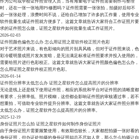
作为公司或学校证件照管理人员，当有海量电子证件照需要制作与整理
时，还在一张一张地用PS修图吗？证件照需要一张张拍，拍摄好后却不
必一张张处理，浪费时间不说，还给自己增加了许多的工作量，使用专业
软件批量生成证件照就方便多了。这篇文章就告诉大家符合工作证照片要
求的证件照怎么做，证照之星软件如何批量生成工作证照片。
2026-02-03
证件照颜色偏色怎么办 怎么用证照之星软件校正照片色彩
对于艺术照片来说，有色彩倾向的照片别具风格，但对于证件照来说，色
彩冷暖明显或照片发灰发暗，是无法满足标准证件照要求并投入使用的，
需要给照片进行色彩校正。这篇文章就告诉大家证件照颜色偏色怎么办，
怎么用证照之星软件校正照片色彩。
2026-01-14
证件照分辨率太低怎么办 证照之星软件怎么提高照片的分辨率
无论是线上还是线下使用证件照，相应的系统和平台对证件照的清晰度都
有要求，分辨率低、照片模糊，这些都会影响证件照的审核通过率，若不
想重拍，可借助专业软件提升分辨率。这篇文章就告诉大家证件照分辨率
太低怎么办，证照之星软件怎么提高照片的分辨率。
2025-12-19
身份证照片怎么拍 证照之星软件如何制作身份证照片
由于身份证照片需要频繁使用，有效期也较长，大家都想拍摄一张好看的
身份证照，但办证处拍摄的身份证照却总不尽如人意，那么怎么拍摄让自