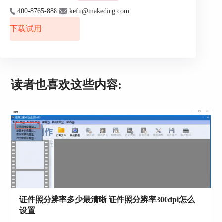
照片拍摄时拍摄尺寸错误，也会导致照片模糊。例
400-8765-888
kefu@makeding.com
如需要制作的证件照尺寸为2寸，但是拍摄的证件
下载试用
照尺寸过小，当原图尺寸过小时，在证件照制作软
件上改为大尺寸照片需要将照片放大，然而照片像
素是有限的，放大后的证件照自然就模糊了。
二、证件照制作模糊怎么弄
读者也喜欢这些内容:
上文讲解了证件照制作模糊的原因。使用好的拍摄
设备准确对焦人脸，证件照自然就清晰了。当无可
避免，证件照尺寸过小或者拍摄与制作过程中不清
晰时，需要使用专业的证件照处理软件提高图像分
辨率，清晰化图像。下面就以专业证件照软件证照
之星为例，向大家演示一下如何让模糊证件照清晰
化。
使用证照之星让证件照清晰化，需要用到该软件的
图像增强功能与细节调整功能，并提高图片分辨率
数值。
证件照分辨率多少最清晰 证件照分辨率300dpi怎么
设置
1、下载证照之星后，将模糊的图片导入证照之星