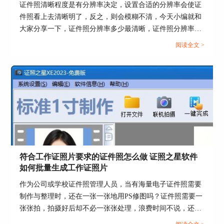
中，然后如图2所示，点击系统设置中的证照规格
证件照清晰程度是有分辨率决定，设置合适的分辨率会使证
设置，在证照规格设置中选择原证件照尺寸，例如
件照看上去清晰明了，反之，则会模糊不清，今天小编就和
原证件照尺寸为2寸，那么选择标准2寸，然后将规
大家分享一下，证件照分辨率多少最清晰，证件照分辨率
格设置中的分辨率数值改为300，提高证件照分辨
300dpi怎么设置。...
阅读全文 >
率。
符合工作证照片要求的证件照怎么做 证照之星软件
如何批量生成工作证照片
作为公司或学校证件照管理人员，当有海量电子证件照需要
制作与整理时，还在一张一张地用PS修图吗？证件照需要一
张张拍，拍摄好后却不必一张张处理，浪费时间不说，还给
自己增加了许多的工作量，使用专业软件批量生成证件照就