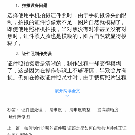
1、拍摄设备问题
选择使用手机拍摄证件照时，由于手机摄像头的限
制，拍摄的证件照像素不足，图片自然就模糊了。
即使使用照相机拍摄，当对焦没有对准甚至没有对
焦时，证件照人脸也是模糊的，图片自然就显得模
糊了。
2、证件照制作失误
证件照拍摄后是清晰的，制作过程中却变得模糊
了，这是因为在操作步骤上不够谨慎，导致照片有
损。例如在修改证件照尺寸时，由于裁剪照片过程
中，不断放大或缩小照片并进行了保存，导致照片
展开阅读全文
分辨率下降过多，制作后低分辨率的证件照覆盖了
︾
清晰的原图，照片自然就模糊了。
标签：
证件照处理
，
清晰度
，
清晰度调整
，
提高清晰度
，
证件照修图
上一篇：
如何制作护照的证件照 证照之星如何自动检测并修正证
件照头部比例