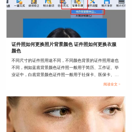
证件照如何更换照片背景颜色 证件照如何更换衣服
图5：背景处理
颜色
如图6所示，在替换背景前，需对照片的背景替换
不同尺寸的证件照用途不同，不同颜色背景的证件照用途也
衔接处进行涂抹操作，也就是将人物部分抠出，然
不同，例如蓝底背景颜色证件照一般用于简历、工作证、毕
后再单击“处理”按钮，完成背景的替换。
业证中，白底背景颜色证件照一般用于社保卡、医保卡、驾
驶证中。为了使证件照的使用更符合场合，可以使用专业软
阅读全文 >
件更换证件照的背景颜色和衣服颜色，使证件照更加规范得
体。这篇文章就告诉大家证件照如何更换照片背景颜色，证
件照如何更换衣服颜色。...