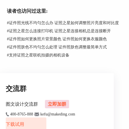
读者也访问过这里:
#
证件照光线不均匀怎么办 证照之星如何调整照片亮度和对比度
#
证照之星怎么连接打印机 证照之星连接相机总是连接断开
#
证件照如何更换照片背景颜色 证件照如何更换衣服颜色
#
证件照肤色不均匀怎么处理 证件照肤色调整最简单方式
#
支持证照之星联机拍摄的相机设备
交流群
图文设计交流群
立即加群
图2：自动色彩修正
400-8765-888
kefu@makeding.com
完成了自动色彩修正后，可以发现，照片变得有点
朦胧，而且人物的皮肤也显得过于明亮，因此，还
下载试用