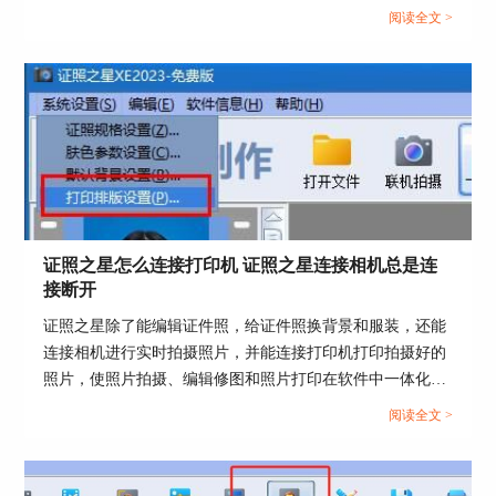
照软件进行光线细节调整。这篇文章就告诉大家证件照光线
肤的真实感，可以适当地提高照片的饱和度，并同
阅读全文 >
不均匀怎么办，证照之星如何调整照片亮度和对比度。...
时进行暗部与亮部的调整。 可以看到，人物的皮
肤质感变得更加真实了。
证照之星怎么连接打印机 证照之星连接相机总是连
接断开
证照之星除了能编辑证件照，给证件照换背景和服装，还能
连接相机进行实时拍摄照片，并能连接打印机打印拍摄好的
照片，使照片拍摄、编辑修图和照片打印在软件中一体化操
图4：亮暗度调整、饱和度调整
作。那么证件照如何在证照之星中拍摄和打印呢？这篇文章
阅读全文 >
就告诉大家证照之星怎么连接打印机，证照之星连接相机总
二、背景替换
是连接断开。...
最后，再使用证照之星证件照工具的背景处理工具
替换人物的背景，以符合证件照的要求。