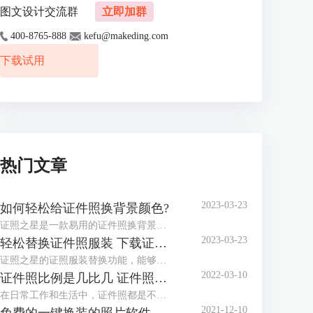
图文设计交流群
立即加群
400-8765-888
kefu@makeding.com
下载试用
热门文章
2023-03-23
如何轻松给证件照换背景颜色?
证照之星是一款易用的证件照换背景软件，协助你方便快捷处理证件照片。 “一键裁剪”，“自动纠正倾斜”，“轻松换背景”等功能让你在几秒钟内完成证件照的处理编辑。
2023-03-23
轻松替换证件照服装 下载证件照服装模板
证照之星的证照服装替换功能，能够将普通便装照片替换成符合证件照要求的正装证件照片。
2022-03-10
证件照比例是几比几 证件照比例怎么修改
在日常工作和生活中，证件照都是不可或缺的，而证件照的比例和尺寸又都不相同，那么你知道，证件照比例是几比几，证件照比例怎么修改，今天小编就和大家分享一下。
2021-12-10