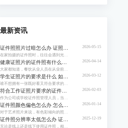
最新资讯
2026-05-15
证件照照片过暗怎么办 证照之星软件如何调整照片亮度
在家拍摄的证件照时，往往会遇到光线不足、光线不均匀等情况，拍摄出的证件照照片会偏暗，面部也不够清晰，甚至出现黑脸照，这类照片是不能作为证件照投入使用的。这个时候该怎么调整照片，让证件照画面更明亮通透呢？这篇文章就告诉大家证件照照片过暗怎么办，证照之星软件如何调整照片亮度。
2026-04-14
健康证照片的证件照有什么要求 证照之星软件如何制作满足健康证标准的照片
大家都知道，餐饮从业人员在从业前都必须办理一张健康证。在办理健康证时，如果不想让办证处在现场拍摄照片，可以自行提供标准的健康证照片，那么普通人如何制作满足健康证要求的照片呢？下面就向大家介绍健康证照片的证件照有什么要求，证照之星软件如何制作满足健康证标准的照片。
2026-03-12
学生证照片的要求是什么 如何用证照之星软件调整照片比例以满足学校要求
谁不想拥有一张既好看又符合要求的学生证照片呢？到了开学季，学校又开始催收证件照了。如果对照相馆拍摄的证件照不满意，还可以自己在家制作证件照，只需了解学生证件照要求后，下载专业的证件照制作软件制作，还省了去照相馆的费用。这篇文章就告诉大家学生证照片的要求是什么，如何用证照之星软件调整照片比例以满足学校要求。
2026-02-03
符合工作证照片要求的证件照怎么做 证照之星软件如何批量生成工作证照片
作为公司或学校证件照管理人员，当有海量电子证件照需要制作与整理时，还在一张一张地用PS修图吗？证件照需要一张张拍，拍摄好后却不必一张张处理，浪费时间不说，还给自己增加了许多的工作量，使用专业软件批量生成证件照就方便多了。这篇文章就告诉大家符合工作证照片要求的证件照怎么做，证照之星软件如何批量生成工作证照片。
2026-01-14
证件照颜色偏色怎么办 怎么用证照之星软件校正照片色彩
对于艺术照片来说，有色彩倾向的照片别具风格，但对于证件照来说，色彩冷暖明显或照片发灰发暗，是无法满足标准证件照要求并投入使用的，需要给照片进行色彩校正。这篇文章就告诉大家证件照颜色偏色怎么办，怎么用证照之星软件校正照片色彩。
2025-12-19
证件照分辨率太低怎么办 证照之星软件怎么提高照片的分辨率
无论是线上还是线下使用证件照，相应的系统和平台对证件照的清晰度都有要求，分辨率低、照片模糊，这些都会影响证件照的审核通过率，若不想重拍，可借助专业软件提升分辨率。这篇文章就告诉大家证件照分辨率太低怎么办，证照之星软件怎么提高照片的分辨率。