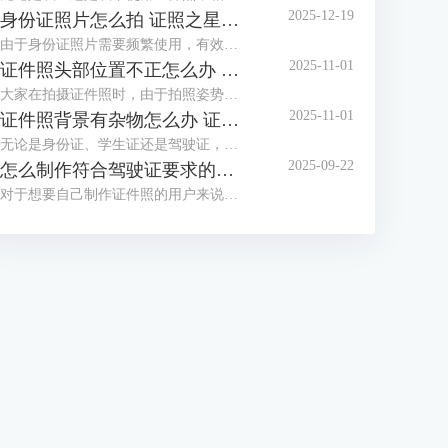
2025-12-19
身份证照片怎么拍 证照之星软件如何制作身份证照片
由于身份证照片需要频繁使用，有效期也较长，大家都想拍摄一张好看的身份证照，但办证处拍摄的身份证照却总不尽如人意，那么怎么拍摄让自己满意的身份证照呢？这篇文章就告诉大家身份证照片怎么拍，证照之星软件如何制作身份证照片。
2025-11-01
证件照头部位置不正怎么办 证照之星怎么校正照片头部位置
大家在拍摄证件照时，由于拍照姿势调整不到位，总是有轻微的歪头和斜肩现象，影响证件照美观，后期处理也比较困难。那么当证件照头部位置不正时，该怎么正确调整呢？这篇文章就告诉大家证件照头部位置不正怎么办，证照之星怎么校正照片头部位置。
2025-11-01
证件照背景有杂物怎么办 证照之星软件如何智能去除背景杂物
无论是身份证、学生证还是驾驶证，都需要一张符合证件场景使用要求的证件照，制作标准证件照，离不开干净清晰的背景，当在家拍的证件照背景有太多杂物，达不到要求时，需要借助软件进行修改。这篇文章就告诉大家证件照背景有杂物怎么办，证照之星软件如何智能去除背景杂物。
2025-09-22
怎么制作符合驾驶证要求的照片 证照之星软件如何自动裁剪照片至驾驶证尺寸
对于想要自己制作证件照的用户来说，难点不在于技术，而在于拥有合适的工具，有了好的证件照拍摄工具与专业又简便的证件照制作软件，小白也能轻松制作证件照。这篇文章就告诉大家怎么制作符合驾驶证要求的照片，证照之星软件如何自动裁剪照片至驾驶证尺寸。