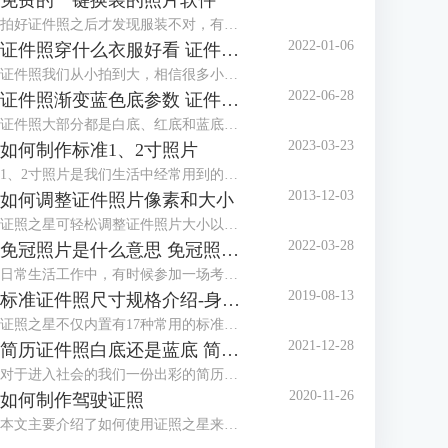
免费的一键换装的照片软件
拍好证件照之后才发现服装不对，有没有免费的一键换装的照片软件？这种棘手的任务，交给证件照工具就对了！证件照工具内置多款正装、西服模板，可以很好地满足换装的需求。
2022-01-06
证件照穿什么衣服好看 证件照衣服素材
证件照我们从小拍到大，相信很多小伙伴都发现了几乎每个照相馆都会准备两套衣服，有时候会叫我们换上他们准备的衣服拍摄。一般这种情况都是因为我们拍摄的时候穿的衣服不对，最常见的问题就是颜色与拍摄的背景色太相似，所以需要换装。那么今天就来给大家讲讲拍证件照穿什么衣服好看以及有哪些证件照衣服素材。
2022-06-28
证件照渐变蓝色底参数 证件照渐变蓝背景怎么设置
证件照大部分都是白底、红底和蓝底，但还有一种是渐变蓝色底，有时候单位会特别指定证件照要用渐变蓝色底，那么，证件照渐变蓝色底参数是多少呢？证件照渐变蓝背景怎么设置？下面就跟着小编一起来看看吧。
2023-03-23
如何制作标准1、2寸照片
1、2寸照片是我们生活中经常用到的照片，本文主要介绍了如何使用证照之星来制作标准的1、2寸照片，包括规格设置、裁剪照片、色彩修正、背景处理等。
2013-12-03
如何调整证件照片像素和大小
证照之星可轻松调整证件照片大小以及证件照片的像素，让照片制作调整简单就能够完成。
2022-03-28
免冠照片是什么意思 免冠照片是什么底
日常生活工作中，有时候参加一场考试或者办理一个证件都需要本人的免冠照片，那么，免冠照片是什么意思，免冠照片是什么底，这些你知道吗？今天小编就和大家分享一下。
2019-08-13
标准证件照尺寸规格介绍-身份证，护照，美国签证
证照之星不仅内置有17种常用的标准证件照规格模板，还可以自定义设置任意标准证件照尺寸规格，能够支持所有的标准证件照尺寸规格的制作处理。
2021-12-28
简历证件照白底还是蓝底 简历证件照尺寸一般多大
对于进入社会的我们一份出彩的简历是我们找一份满意的工作的前提，在简历中除了让HR关注的个人履历介绍外，就属简历证件照更能体现一个人的精神面貌，那么，我们在制作简历时，简历证件照是放白底还是蓝底呢？简历证件照尺寸一般多大呢？
2020-11-26
如何制作驾驶证照
本文主要介绍了如何使用证照之星来制作驾驶证照片，详细介绍了从照片导入、照片修改到最后打印出标准驾驶证照的步骤。