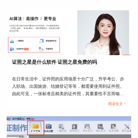
图4：模板库
2、从网上寻找模板
如果工具没有模板库需要自己从网上搜索，搜索
证照之星是什么软件 证照之星免费的吗
到的会是喜欢的西装。线上搜到的模板也需要自己
抠出图片所以小编建议大家下载自带模板库的工
在日常生活中，证件照的应用场景十分广泛，升学考公、步
具，比如证照之星，此工具自带模板并且可以自定
入职场、出国旅游、结婚登记等等，都需要使用到证件照。
义选择西装领带图片，时间上可以节省的多。
由此可见，一张标准且精美的证件照，其重要性不言而喻。
以上就是关于西装领带证件照制作和西装领导证件
今天这篇文章就以“证照之星是什么软件，证照之星免费的
阅读全文 >
照模板的内容介绍如果你是新手想要给自己减轻压
吗”作为标题，向大家介绍一款优秀的证件照处理软件。...
力请选择
证照之星
，如果想要学习请选择
Photoshop，具有专业性技术需要学习相关使用方法
才可以运用此工具，以上是小编的建议仅供大家参
考！