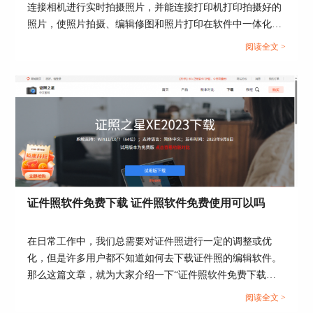
连接相机进行实时拍摄照片，并能连接打印机打印拍摄好的
自带的西装领带模板是不需要抠出西装png即可以
照片，使照片拍摄、编辑修图和照片打印在软件中一体化操
直接添加。
作。那么证件照如何在证照之星中拍摄和打印呢？这篇文章
阅读全文 >
就告诉大家证照之星怎么连接打印机，证照之星连接相机总
是连接断开。...
证件照软件免费下载 证件照软件免费使用可以吗
在日常工作中，我们总需要对证件照进行一定的调整或优
化，但是许多用户都不知道如何去下载证件照的编辑软件。
那么这篇文章，就为大家介绍一下“证件照软件免费下载，
证件照软件免费使用可以吗”这两个话题，相信大家在阅读
阅读全文 >
后，就会对调整证件照有一定的了解了。...