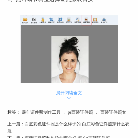
展开阅读全文
︾
图1：证件照之星功能图
标签：
最佳证件照制作工具
，
ps西装证件照
，
西装证件照女
只需在脖子上画一条横线，即向自被完成衣既替
换。点击微调投钮对服装进行微调，并送择各台适
上一篇：
白底彩色证件照是什么样子的 白底彩色证件照穿什么衣
的服装（为保证衣服衣服替换，请尽量保证颈部的
服
裸露。建议穿圆领或低领的衣服拍摄）
下一篇：
西装证件照制作软件哪个好 怎么p西装证件照