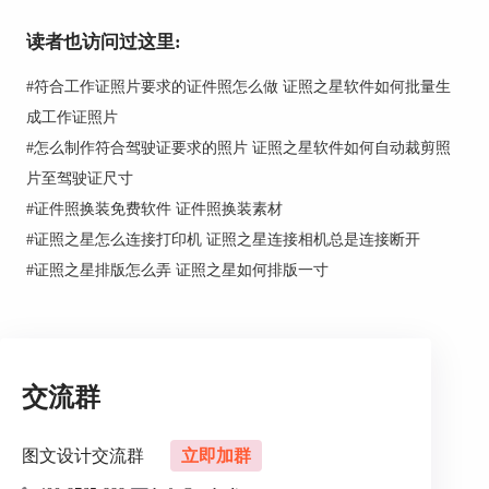
企业版价格
专业永久版
专业订阅版
读者也访问过这里:
￥699
￥599
￥399
#
符合工作证照片要求的证件照怎么做 证照之星软件如何批量生
企业永久版
企业订阅版
成工作证照片
￥999
￥599
#
怎么制作符合驾驶证要求的照片 证照之星软件如何自动裁剪照
片至驾驶证尺寸
#
证件照换装免费软件 证件照换装素材
三、功能不同
#
证照之星怎么连接打印机 证照之星连接相机总是连接断开
这次证照之星XE的更新的大部分功能都是用户呼
#
证照之星排版怎么弄 证照之星如何排版一寸
声已久的功能，除了更新了软件界面之外还新增了
5个主要的亮点功能，下面就一起来看看证照之星
XE比证照之星7.0新增了哪些功能。
1、新增500+证件照规格仓库
交流群
证照之星7.0支持的证件照规格主要有17种，而此
次证照之星XE支持更多规格的证件照，数量多达
500+，您可以通过证件照规格仓库，查找想要的证
图文设计交流群
立即加群
件照规格，并将其添加至常用列表。