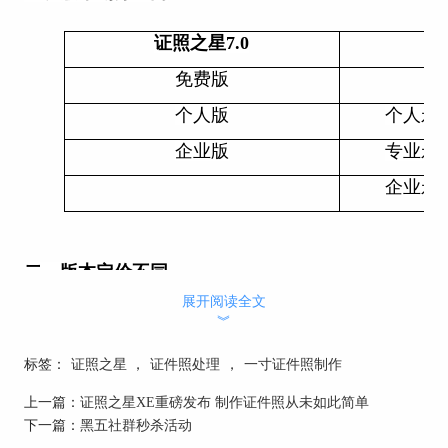
证照之星7.0
证
免费版
个人版
个人永
企业版
专业永
企业永
二、版本定价不同
展开阅读全文
具体价格以
证照之星购买页
为准：
︾
证照之星
证照之星XE
标签：
证照之星
，
证件照处理
，
一寸证件照制作
7.0
上一篇：
证照之星XE重磅发布 制作证件照从未如此简单
个人版价格
个人永久版
个人订阅版
下一篇：
黑五社群秒杀活动
￥499
￥199
￥49