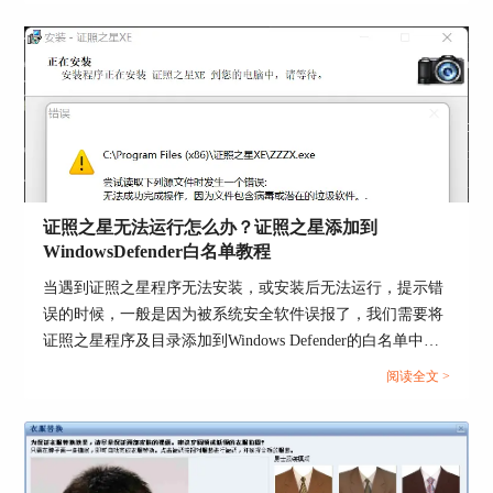
图五：效果对比
证照之星无法运行怎么办？证照之星添加到
以上是小编带来的介绍——关于二寸照片换底色怎
WindowsDefender白名单教程
么换以及如何将二寸照片的底色换成白的。希望我
当遇到证照之星程序无法安装，或安装后无法运行，提示错
的分享能对大家有所帮助。如果你想了解更多关于
误的时候，一般是因为被系统安全软件误报了，我们需要将
证照之星的信息，欢迎访问
证照之星中文网站
。
证照之星程序及目录添加到Windows Defender的白名单中，
作者：雨霖铃
这样就可以正常运行了，以下是操作教程。...
阅读全文 >