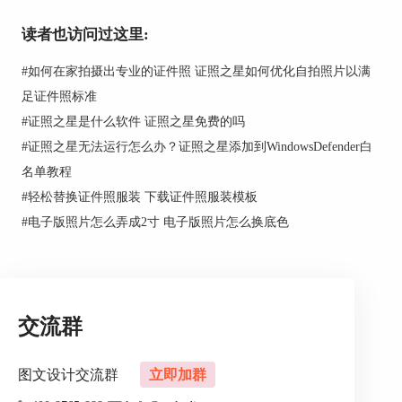
读者也访问过这里:
#
如何在家拍摄出专业的证件照 证照之星如何优化自拍照片以满
足证件照标准
#
证照之星是什么软件 证照之星免费的吗
#
证照之星无法运行怎么办？证照之星添加到WindowsDefender白
名单教程
图一：设置二寸证件照大小
#
轻松替换证件照服装 下载证件照服装模板
#
电子版照片怎么弄成2寸 电子版照片怎么换底色
然后关闭规格设置窗口，点击 “打开文件”，将二寸
证件照导入，如图二所示。
交流群
图文设计交流群
立即加群