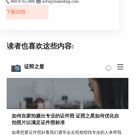
400-8765-888
kefu@makeding.com
下载试用
图二：导入证件照
读者也喜欢这些内容:
点击工具栏内“背景处理”，使用工具栏中的涂抹功
能，将人像与背景的粘合区域涂满。如图三所示。
如何在家拍摄出专业的证件照 证照之星如何优化自
拍照片以满足证件照标准
图三：抠图
如果想要证件照好看我们通常会去照相馆找专业的人来帮我