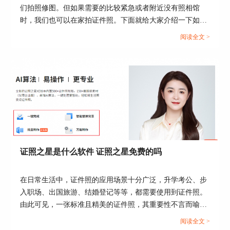
们拍照修图。但如果需要的比较紧急或者附近没有照相馆
确认好选区之后，再点击“处理”按钮，软件会自动
时，我们也可以在家拍证件照。下面就给大家介绍一下如何
把人像抠出来，然后在右侧的颜色选择栏中选择白
在家拍摄出专业的证件照，证照之星如何优化自拍照片以满
阅读全文 >
色。如图四所示。
足证件照标准的相关内容。...
证照之星是什么软件 证照之星免费的吗
图四：替换底色
在日常生活中，证件照的应用场景十分广泛，升学考公、步
入职场、出国旅游、结婚登记等等，都需要使用到证件照。
替换底色后的证件照与原证件照对比如图五所示。
由此可见，一张标准且精美的证件照，其重要性不言而喻。
今天这篇文章就以“证照之星是什么软件，证照之星免费的
阅读全文 >
吗”作为标题，向大家介绍一款优秀的证件照处理软件。...