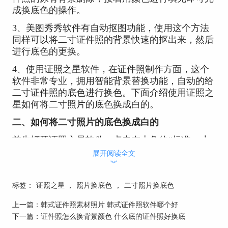
成换底色的操作。
3、美图秀秀软件有自动抠图功能，使用这个方法
同样可以将二寸证件照的背景快速的抠出来，然后
进行底色的更换。
4、使用证照之星软件，在证件照制作方面，这个
软件非常专业，拥用智能背景替换功能，自动的给
二寸证件照的底色进行换色。下面介绍使用证照之
星如何将二寸照片的底色换成白的。
二、如何将二寸照片的底色换成白的
首先打开证照之星软件，点击左上角的“标准一寸
制作”打开证件照大小设置界面，然后点击“更
展开阅读全文
改”，设置二寸证件照的尺寸大小数值，接着点
︾
击“保存”。这样编辑好证件照以后打印出来的照片
标签：
证照之星
，
照片换底色
，
二寸照片换底色
就是二寸大小的了。尺寸数值如图一所示。
上一篇：
韩式证件照素材照片 韩式证件照软件哪个好
下一篇：
证件照怎么换背景颜色 什么底的证件照好换底