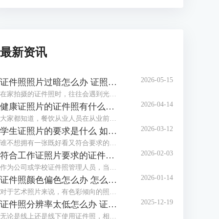
最新资讯
2026-05-15
证件照照片过暗怎么办 证照之星软件如何调整照片亮度
在家拍摄的证件照时，往往会遇到光线不足、光线不均匀等情况，拍摄出的证件照照片会偏暗，面部也不够清晰，甚至出现黑脸照，这类照片是不能作为证件照投入使用的。这个时候该怎么调整照片，让证件照画面更明亮通透呢？这篇文章就告诉大家证件照照片过暗怎么办，证照之星软件如何调整照片亮度。
2026-04-14
健康证照片的证件照有什么要求 证照之星软件如何制作满足健康证标准的照片
大家都知道，餐饮从业人员在从业前都必须办理一张健康证。在办理健康证时，如果不想让办证处在现场拍摄照片，可以自行提供标准的健康证照片，那么普通人如何制作满足健康证要求的照片呢？下面就向大家介绍健康证照片的证件照有什么要求，证照之星软件如何制作满足健康证标准的照片。
2026-03-12
学生证照片的要求是什么 如何用证照之星软件调整照片比例以满足学校要求
谁不想拥有一张既好看又符合要求的学生证照片呢？到了开学季，学校又开始催收证件照了。如果对照相馆拍摄的证件照不满意，还可以自己在家制作证件照，只需了解学生证件照要求后，下载专业的证件照制作软件制作，还省了去照相馆的费用。这篇文章就告诉大家学生证照片的要求是什么，如何用证照之星软件调整照片比例以满足学校要求。
2026-02-03
符合工作证照片要求的证件照怎么做 证照之星软件如何批量生成工作证照片
作为公司或学校证件照管理人员，当有海量电子证件照需要制作与整理时，还在一张一张地用PS修图吗？证件照需要一张张拍，拍摄好后却不必一张张处理，浪费时间不说，还给自己增加了许多的工作量，使用专业软件批量生成证件照就方便多了。这篇文章就告诉大家符合工作证照片要求的证件照怎么做，证照之星软件如何批量生成工作证照片。
2026-01-14
证件照颜色偏色怎么办 怎么用证照之星软件校正照片色彩
对于艺术照片来说，有色彩倾向的照片别具风格，但对于证件照来说，色彩冷暖明显或照片发灰发暗，是无法满足标准证件照要求并投入使用的，需要给照片进行色彩校正。这篇文章就告诉大家证件照颜色偏色怎么办，怎么用证照之星软件校正照片色彩。
2025-12-19
证件照分辨率太低怎么办 证照之星软件怎么提高照片的分辨率
无论是线上还是线下使用证件照，相应的系统和平台对证件照的清晰度都有要求，分辨率低、照片模糊，这些都会影响证件照的审核通过率，若不想重拍，可借助专业软件提升分辨率。这篇文章就告诉大家证件照分辨率太低怎么办，证照之星软件怎么提高照片的分辨率。