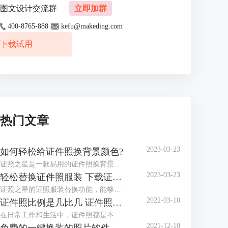
图文设计交流群
立即加群
400-8765-888
kefu@makeding.com
下载试用
热门文章
2023-03-23
如何轻松给证件照换背景颜色?
证照之星是一款易用的证件照换背景软件，协助你方便快捷处理证件照片。 “一键裁剪”，“自动纠正倾斜”，“轻松换背景”等功能让你在几秒钟内完成证件照的处理编辑。
2023-03-23
轻松替换证件照服装 下载证件照服装模板
证照之星的证照服装替换功能，能够将普通便装照片替换成符合证件照要求的正装证件照片。
2022-03-10
证件照比例是几比几 证件照比例怎么修改
在日常工作和生活中，证件照都是不可或缺的，而证件照的比例和尺寸又都不相同，那么你知道，证件照比例是几比几，证件照比例怎么修改，今天小编就和大家分享一下。
2021-12-10