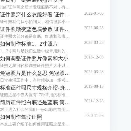
免费的一键换装的照片软件
拍好证件照之后才发现服装不对，有没有免费的一键换装的照片软件？这种棘手的任务，交给证件照工具就对了！证件照工具内置多款正装、西服模板，可以很好地满足换装的需求。
2022-01-06
证件照穿什么衣服好看 证件照衣服素材
证件照我们从小拍到大，相信很多小伙伴都发现了几乎每个照相馆都会准备两套衣服，有时候会叫我们换上他们准备的衣服拍摄。一般这种情况都是因为我们拍摄的时候穿的衣服不对，最常见的问题就是颜色与拍摄的背景色太相似，所以需要换装。那么今天就来给大家讲讲拍证件照穿什么衣服好看以及有哪些证件照衣服素材。
2022-06-28
证件照渐变蓝色底参数 证件照渐变蓝背景怎么设置
证件照大部分都是白底、红底和蓝底，但还有一种是渐变蓝色底，有时候单位会特别指定证件照要用渐变蓝色底，那么，证件照渐变蓝色底参数是多少呢？证件照渐变蓝背景怎么设置？下面就跟着小编一起来看看吧。
2023-03-23
如何制作标准1、2寸照片
1、2寸照片是我们生活中经常用到的照片，本文主要介绍了如何使用证照之星来制作标准的1、2寸照片，包括规格设置、裁剪照片、色彩修正、背景处理等。
2013-12-03
如何调整证件照片像素和大小
证照之星可轻松调整证件照片大小以及证件照片的像素，让照片制作调整简单就能够完成。
2022-03-28
免冠照片是什么意思 免冠照片是什么底
日常生活工作中，有时候参加一场考试或者办理一个证件都需要本人的免冠照片，那么，免冠照片是什么意思，免冠照片是什么底，这些你知道吗？今天小编就和大家分享一下。
2019-08-13
标准证件照尺寸规格介绍-身份证，护照，美国签证
证照之星不仅内置有17种常用的标准证件照规格模板，还可以自定义设置任意标准证件照尺寸规格，能够支持所有的标准证件照尺寸规格的制作处理。
2021-12-28
简历证件照白底还是蓝底 简历证件照尺寸一般多大
对于进入社会的我们一份出彩的简历是我们找一份满意的工作的前提，在简历中除了让HR关注的个人履历介绍外，就属简历证件照更能体现一个人的精神面貌，那么，我们在制作简历时，简历证件照是放白底还是蓝底呢？简历证件照尺寸一般多大呢？
2020-11-26
如何制作驾驶证照
本文主要介绍了如何使用证照之星来制作驾驶证照片，详细介绍了从照片导入、照片修改到最后打印出标准驾驶证照的步骤。