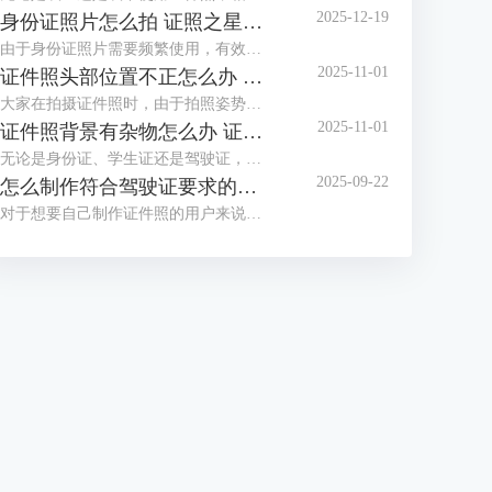
2025-12-19
身份证照片怎么拍 证照之星软件如何制作身份证照片
由于身份证照片需要频繁使用，有效期也较长，大家都想拍摄一张好看的身份证照，但办证处拍摄的身份证照却总不尽如人意，那么怎么拍摄让自己满意的身份证照呢？这篇文章就告诉大家身份证照片怎么拍，证照之星软件如何制作身份证照片。
2025-11-01
证件照头部位置不正怎么办 证照之星怎么校正照片头部位置
大家在拍摄证件照时，由于拍照姿势调整不到位，总是有轻微的歪头和斜肩现象，影响证件照美观，后期处理也比较困难。那么当证件照头部位置不正时，该怎么正确调整呢？这篇文章就告诉大家证件照头部位置不正怎么办，证照之星怎么校正照片头部位置。
2025-11-01
证件照背景有杂物怎么办 证照之星软件如何智能去除背景杂物
无论是身份证、学生证还是驾驶证，都需要一张符合证件场景使用要求的证件照，制作标准证件照，离不开干净清晰的背景，当在家拍的证件照背景有太多杂物，达不到要求时，需要借助软件进行修改。这篇文章就告诉大家证件照背景有杂物怎么办，证照之星软件如何智能去除背景杂物。
2025-09-22
怎么制作符合驾驶证要求的照片 证照之星软件如何自动裁剪照片至驾驶证尺寸
对于想要自己制作证件照的用户来说，难点不在于技术，而在于拥有合适的工具，有了好的证件照拍摄工具与专业又简便的证件照制作软件，小白也能轻松制作证件照。这篇文章就告诉大家怎么制作符合驾驶证要求的照片，证照之星软件如何自动裁剪照片至驾驶证尺寸。