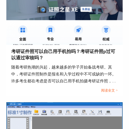
图5：打印证件号码设置
这里小编设置显示位置为照片里面，显示形式为字
符形式，高度为4毫米，下面为大家演示如何打印
证件和证件号码以及展示打印预览的效果。
考研证件照可以自己用手机拍吗？考研证件照p过可
以通过审核吗？
打印证件和证件号
首先，点击证照之星界面右上角的“照片打印”按
随着考研热潮的兴起，越来越多的学子开始备战考研。其
钮，开始打印照片，如下图6。
中，考研证件照制作是报名和入学过程中不可或缺的一环。
许多考生都在考虑是否可以自己用手机拍摄考研证件照，并
担心自拍的照片是否会通过审核。本文将探讨考研证件照可
阅读全文 >
以自己用手机拍吗，考研证件照P过可以通过审核吗这两个
问题。...