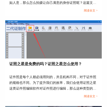
图4：新建打印设置
如人意，那么怎么拍摄让自己满意的身份证照呢？这篇文章
就告诉大家身份证照片怎么拍，证照之星软件如何制作身份
阅读全文 >
新建打印设置完成后，在打印设置界面，勾选
证照片。...
上“打印证件号码”选项，然后在此处可以设置证件
号的显示位置，可选择“照片里面”、“照片外
面”和“相纸底部”；同时还可以设置显示形式：“条
形码形式”和“字符形式”以及设置显示的高度为多
少毫米，具体如下图5红框所示。
证照之星是免费的吗？证照之星怎么使用？
证件照是每个人都必须用到的，并且机构不同，对于证件照
的规格也不同。为了提升我们的效率，我们会使用证照之星
这类证件照编辑软件对证件照进行编辑，那么这种类型的证
件照编辑软件应该如何使用，收费标准又是怎么样的呢？今
阅读全文 >
天我们就来说一说证照之星是免费的吗，证照之星怎么使
用。...