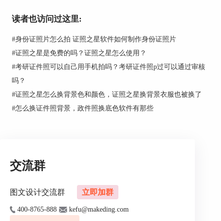
读者也访问过这里:
#
身份证照片怎么拍 证照之星软件如何制作身份证照片
图2：一键完成
#
证照之星是免费的吗？证照之星怎么使用？
加入证件号
#
考研证件照可以自己用手机拍吗？考研证件照p过可以通过审核
生成证件照以后，下面就要往证件照中加入证件号
吗？
码。首先：点击菜单中的“系统设置”，然后点
#
证照之星怎么换背景色和颜色，证照之星换背景衣服也被换了
击“打印排版设置”，如下图3。
#
怎么换证件照背景，政件照换底色软件有那些
交流群
图文设计交流群
立即加群
400-8765-888
kefu@makeding.com