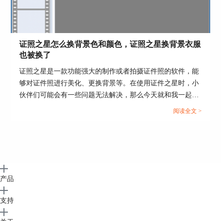
图6：照片打印
证照之星怎么换背景色和颜色，证照之星换背景衣服
也被换了
第二步：在弹出的窗口中，输入该证件的证件号
码，然后点击“确定”，如下图7所示。
证照之星是一款功能强大的制作或者拍摄证件照的软件，能
够对证件照进行美化、更换背景等。在使用证件之星时，小
伙伴们可能会有一些问题无法解决，那么今天就和我一起来
学习证照之星怎么换背景色和颜色，证照之星换背景衣服也
阅读全文 >
被换了的相关内容吧。...
产品
支持
图7：输入证件号码