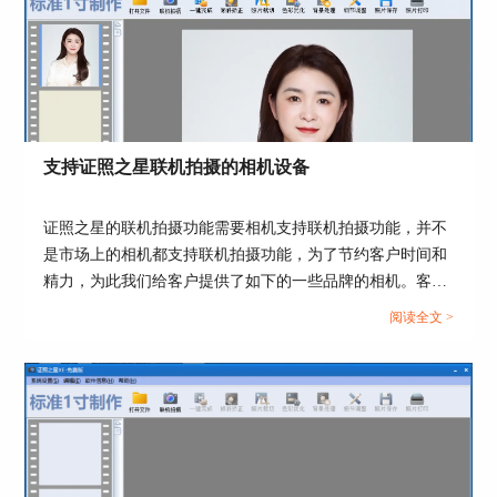
支持证照之星联机拍摄的相机设备
图6：证件照保存
以上就是背景颜色的更换步骤，到这就全部结束
证照之星的联机拍摄功能需要相机支持联机拍摄功能，并不
了，只需点击“图片保存”既完成了此次操作的全部
是市场上的相机都支持联机拍摄功能，为了节约客户时间和
流程。
精力，为此我们给客户提供了如下的一些品牌的相机。客户
可以考虑下面提供的一下相机型号，更多的相机型号也可以
证照之星对于证件照编辑是值得肯定的。此篇文章
阅读全文 >
咨询相关厂商。...
小编仅以更换背景颜色为蓝色为例，其余颜色的更
换流程也亦如此。想必大家看了小编的这番操作流
程后对证照之星背景颜色的更换已有了大致的了
解，大家若想了解更多，欢迎访问证照之星的中文
网站。
作者：拾柒