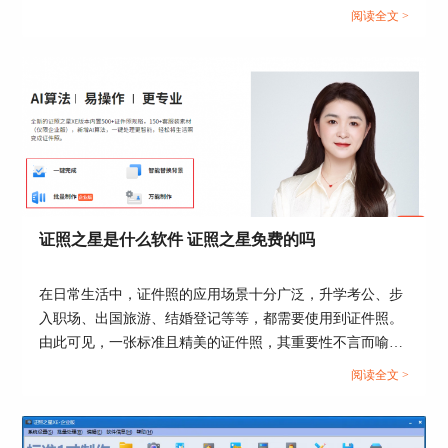
作。那么证件照如何在证照之星中拍摄和打印呢？这篇文章
阅读全文 >
就告诉大家证照之星怎么连接打印机，证照之星连接相机总
是连接断开。...
图5：背景颜色更换成功界面
四、“照片保存”
证照之星是什么软件 证照之星免费的吗
背景颜色更换成功后，点击“一键完成”或“照片裁
剪”对图片格式进行处理，若所选择照片是人物与
在日常生活中，证件照的应用场景十分广泛，升学考公、步
背景分明，则可直接点击“一键完成”进行照片格式
入职场、出国旅游、结婚登记等等，都需要使用到证件照。
的快速处理
由此可见，一张标准且精美的证件照，其重要性不言而喻。
今天这篇文章就以“证照之星是什么软件，证照之星免费的
阅读全文 >
吗”作为标题，向大家介绍一款优秀的证件照处理软件。...