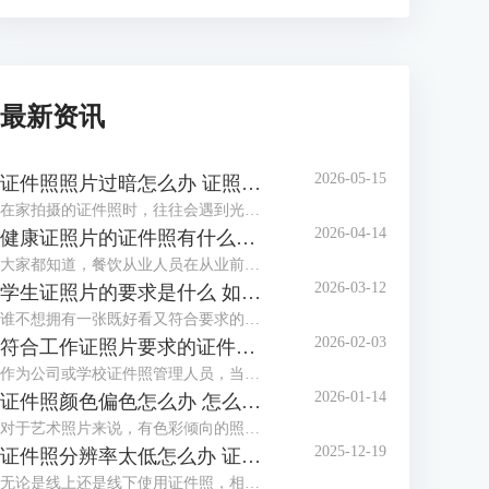
最新资讯
2026-05-15
证件照照片过暗怎么办 证照之星软件如何调整照片亮度
在家拍摄的证件照时，往往会遇到光线不足、光线不均匀等情况，拍摄出的证件照照片会偏暗，面部也不够清晰，甚至出现黑脸照，这类照片是不能作为证件照投入使用的。这个时候该怎么调整照片，让证件照画面更明亮通透呢？这篇文章就告诉大家证件照照片过暗怎么办，证照之星软件如何调整照片亮度。
2026-04-14
健康证照片的证件照有什么要求 证照之星软件如何制作满足健康证标准的照片
大家都知道，餐饮从业人员在从业前都必须办理一张健康证。在办理健康证时，如果不想让办证处在现场拍摄照片，可以自行提供标准的健康证照片，那么普通人如何制作满足健康证要求的照片呢？下面就向大家介绍健康证照片的证件照有什么要求，证照之星软件如何制作满足健康证标准的照片。
2026-03-12
学生证照片的要求是什么 如何用证照之星软件调整照片比例以满足学校要求
谁不想拥有一张既好看又符合要求的学生证照片呢？到了开学季，学校又开始催收证件照了。如果对照相馆拍摄的证件照不满意，还可以自己在家制作证件照，只需了解学生证件照要求后，下载专业的证件照制作软件制作，还省了去照相馆的费用。这篇文章就告诉大家学生证照片的要求是什么，如何用证照之星软件调整照片比例以满足学校要求。
2026-02-03
符合工作证照片要求的证件照怎么做 证照之星软件如何批量生成工作证照片
作为公司或学校证件照管理人员，当有海量电子证件照需要制作与整理时，还在一张一张地用PS修图吗？证件照需要一张张拍，拍摄好后却不必一张张处理，浪费时间不说，还给自己增加了许多的工作量，使用专业软件批量生成证件照就方便多了。这篇文章就告诉大家符合工作证照片要求的证件照怎么做，证照之星软件如何批量生成工作证照片。
2026-01-14
证件照颜色偏色怎么办 怎么用证照之星软件校正照片色彩
对于艺术照片来说，有色彩倾向的照片别具风格，但对于证件照来说，色彩冷暖明显或照片发灰发暗，是无法满足标准证件照要求并投入使用的，需要给照片进行色彩校正。这篇文章就告诉大家证件照颜色偏色怎么办，怎么用证照之星软件校正照片色彩。
2025-12-19
证件照分辨率太低怎么办 证照之星软件怎么提高照片的分辨率
无论是线上还是线下使用证件照，相应的系统和平台对证件照的清晰度都有要求，分辨率低、照片模糊，这些都会影响证件照的审核通过率，若不想重拍，可借助专业软件提升分辨率。这篇文章就告诉大家证件照分辨率太低怎么办，证照之星软件怎么提高照片的分辨率。