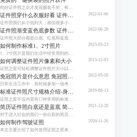
免费的一键换装的照片软件
拍好证件照之后才发现服装不对，有没有免费的一键换装的照片软件？这种棘手的任务，交给证件照工具就对了！证件照工具内置多款正装、西服模板，可以很好地满足换装的需求。
2022-01-06
证件照穿什么衣服好看 证件照衣服素材
证件照我们从小拍到大，相信很多小伙伴都发现了几乎每个照相馆都会准备两套衣服，有时候会叫我们换上他们准备的衣服拍摄。一般这种情况都是因为我们拍摄的时候穿的衣服不对，最常见的问题就是颜色与拍摄的背景色太相似，所以需要换装。那么今天就来给大家讲讲拍证件照穿什么衣服好看以及有哪些证件照衣服素材。
2022-06-28
证件照渐变蓝色底参数 证件照渐变蓝背景怎么设置
证件照大部分都是白底、红底和蓝底，但还有一种是渐变蓝色底，有时候单位会特别指定证件照要用渐变蓝色底，那么，证件照渐变蓝色底参数是多少呢？证件照渐变蓝背景怎么设置？下面就跟着小编一起来看看吧。
2023-03-23
如何制作标准1、2寸照片
1、2寸照片是我们生活中经常用到的照片，本文主要介绍了如何使用证照之星来制作标准的1、2寸照片，包括规格设置、裁剪照片、色彩修正、背景处理等。
2013-12-03
如何调整证件照片像素和大小
证照之星可轻松调整证件照片大小以及证件照片的像素，让照片制作调整简单就能够完成。
2022-03-28
免冠照片是什么意思 免冠照片是什么底
日常生活工作中，有时候参加一场考试或者办理一个证件都需要本人的免冠照片，那么，免冠照片是什么意思，免冠照片是什么底，这些你知道吗？今天小编就和大家分享一下。
2019-08-13
标准证件照尺寸规格介绍-身份证，护照，美国签证
证照之星不仅内置有17种常用的标准证件照规格模板，还可以自定义设置任意标准证件照尺寸规格，能够支持所有的标准证件照尺寸规格的制作处理。
2021-12-28
简历证件照白底还是蓝底 简历证件照尺寸一般多大
对于进入社会的我们一份出彩的简历是我们找一份满意的工作的前提，在简历中除了让HR关注的个人履历介绍外，就属简历证件照更能体现一个人的精神面貌，那么，我们在制作简历时，简历证件照是放白底还是蓝底呢？简历证件照尺寸一般多大呢？
2020-11-26
如何制作驾驶证照
本文主要介绍了如何使用证照之星来制作驾驶证照片，详细介绍了从照片导入、照片修改到最后打印出标准驾驶证照的步骤。