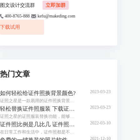
图文设计交流群
立即加群
400-8765-888
kefu@makeding.com
下载试用
热门文章
2023-03-23
如何轻松给证件照换背景颜色?
证照之星是一款易用的证件照换背景软件，协助你方便快捷处理证件照片。 “一键裁剪”，“自动纠正倾斜”，“轻松换背景”等功能让你在几秒钟内完成证件照的处理编辑。
2023-03-23
轻松替换证件照服装 下载证件照服装模板
证照之星的证照服装替换功能，能够将普通便装照片替换成符合证件照要求的正装证件照片。
2022-03-10
证件照比例是几比几 证件照比例怎么修改
在日常工作和生活中，证件照都是不可或缺的，而证件照的比例和尺寸又都不相同，那么你知道，证件照比例是几比几，证件照比例怎么修改，今天小编就和大家分享一下。
2021-12-10