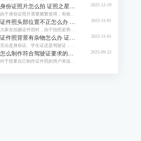
2025-12-19
身份证照片怎么拍 证照之星软件如何制作身份证照片
由于身份证照片需要频繁使用，有效期也较长，大家都想拍摄一张好看的身份证照，但办证处拍摄的身份证照却总不尽如人意，那么怎么拍摄让自己满意的身份证照呢？这篇文章就告诉大家身份证照片怎么拍，证照之星软件如何制作身份证照片。
2025-11-01
证件照头部位置不正怎么办 证照之星怎么校正照片头部位置
大家在拍摄证件照时，由于拍照姿势调整不到位，总是有轻微的歪头和斜肩现象，影响证件照美观，后期处理也比较困难。那么当证件照头部位置不正时，该怎么正确调整呢？这篇文章就告诉大家证件照头部位置不正怎么办，证照之星怎么校正照片头部位置。
2025-11-01
证件照背景有杂物怎么办 证照之星软件如何智能去除背景杂物
无论是身份证、学生证还是驾驶证，都需要一张符合证件场景使用要求的证件照，制作标准证件照，离不开干净清晰的背景，当在家拍的证件照背景有太多杂物，达不到要求时，需要借助软件进行修改。这篇文章就告诉大家证件照背景有杂物怎么办，证照之星软件如何智能去除背景杂物。
2025-09-22
怎么制作符合驾驶证要求的照片 证照之星软件如何自动裁剪照片至驾驶证尺寸
对于想要自己制作证件照的用户来说，难点不在于技术，而在于拥有合适的工具，有了好的证件照拍摄工具与专业又简便的证件照制作软件，小白也能轻松制作证件照。这篇文章就告诉大家怎么制作符合驾驶证要求的照片，证照之星软件如何自动裁剪照片至驾驶证尺寸。