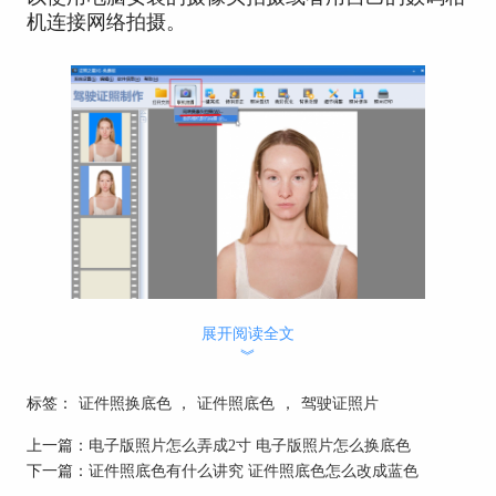
机连接网络拍摄。
展开阅读全文
图1联机拍摄
︾
二、驾驶证照片什么底色和尺寸
标签：
证件照换底色
，
证件照底色
，
驾驶证照片
驾驶证照片要求尺寸为1寸(22*32mm)免冠白底彩
上一篇：
电子版照片怎么弄成2寸 电子版照片怎么换底色
照。如果手里有照片但尺寸和颜色不合适，不用着
下一篇：
证件照底色有什么讲究 证件照底色怎么改成蓝色
急小编教你如何在家自己裁切照片和给照片换底