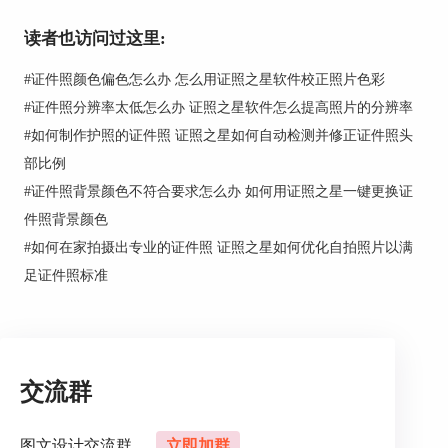
色。以证照之星为例给大家演示一下操作方法。
读者也访问过这里:
1、调节照片底色
打开软件，单击“打开文件”在电脑中导入一张你需
#
证件照颜色偏色怎么办 怎么用证照之星软件校正照片色彩
要换底色的照片。
#
证件照分辨率太低怎么办 证照之星软件怎么提高照片的分辨率
#
如何制作护照的证件照 证照之星如何自动检测并修正证件照头
部比例
#
证件照背景颜色不符合要求怎么办 如何用证照之星一键更换证
件照背景颜色
#
如何在家拍摄出专业的证件照 证照之星如何优化自拍照片以满
足证件照标准
图2导入照片
交流群
找到“背景处理”选项，单击背景处理选择下面
的“纯色背景替换”选项。
图文设计交流群
立即加群