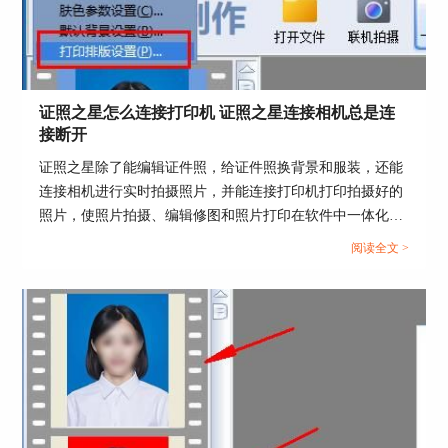
3、背景处理
根据不同的需求，证件照的背景会有红色、蓝色、
白色等，刚刚我们已经讲了，签证的照片一般都是
白底彩照，可以用证照之星的背景替换功能来快速
替换证件照背景颜色。使用背景处理功能抠图，抠
证照之星怎么连接打印机 证照之星连接相机总是连
图完成后点击处理，进入替换背景颜色步骤，选择
接断开
白色就可以将照片变为白底。
证照之星除了能编辑证件照，给证件照换背景和服装，还能
连接相机进行实时拍摄照片，并能连接打印机打印拍摄好的
照片，使照片拍摄、编辑修图和照片打印在软件中一体化操
作。那么证件照如何在证照之星中拍摄和打印呢？这篇文章
阅读全文 >
就告诉大家证照之星怎么连接打印机，证照之星连接相机总
是连接断开。...
图片4：背景替换