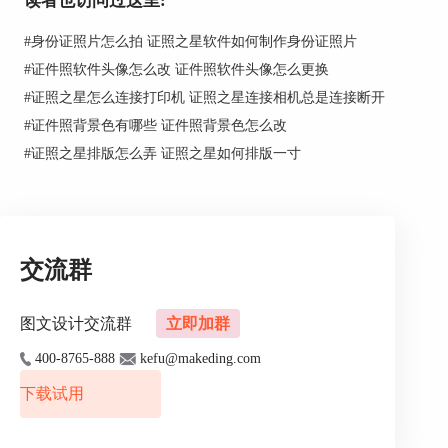
读者也访问过这里:
#
身份证照片怎么拍 证照之星软件如何制作身份证照片
#
证件照软件头像怎么改 证件照软件头像怎么更换
#
证照之星怎么连接打印机 证照之星连接相机总是连接断开
#
证件照背景色有哪些 证件照背景色怎么改
图片1：证照之星规格设置
#
证照之星排版怎么弄 证照之星如何排版一寸
二、签证照片怎么制作
1、 选择规格
证照之星支持多种签证照规格，我们可以在系统设
交流群
置中的规格设置选择相应的签证类型，比如我们想
办一个英国签证，在规格设置处可以选择欧洲签
图文设计交流群
立即加群
证，选择好规格之后挑选一张合适的照片导入到证
照之星。
400-8765-888
kefu@makeding.com
下载试用