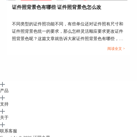
证件照背景色有哪些 证件照背景色怎么改
以上就是签证照片的要求讲解，以及使用证照之星
制作签证照片的方法，如果大家需要自己制作证件
不同类型的证件照功能不同，有些单位还对证件照有尺寸和
照的不妨
下载证照之星
，制作各类证件照轻而易
举。
证件照背景色统一的要求，那么怎样灵活顺应要求更改证件
照背景色呢？这篇文章就告诉大家证件照背景色有哪些，证
作者：李大嘴
件照背景色怎么改。...
阅读全文 >
产品
支持
关于
联系客服