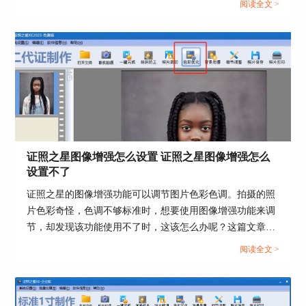
阅读全文 >
件校正照片色彩。...
图6：照片保存
证件照的背景修改是比较基础，也是应用最多的一
证照之星图像增强怎么设置 证照之星图像增强怎么
项证件照处理工具。证照之星7也是顺应时代和社
设置不了
会的需求，一步一步改进。背景处理工具还是比较
证照之星的图像增强功能可以调节图片色彩色调。拍摄的照
简单的，对于一些批量处理证件照片的人也是很实
片色彩奇怪，色调不够标准时，想要使用图像增强功能来调
用的。当然关于证件照片的处理方法还有很多使用
技巧，如果想要了解更多关于证照之星7的使用方
节，却发现该功能使用不了时，这该怎么办呢？这篇文章就
法和技巧，可以查询证照之星官方网站。
告诉大家证照之星图像增强怎么设置，证照之星图像增强怎
阅读全文 >
么设置不了。...