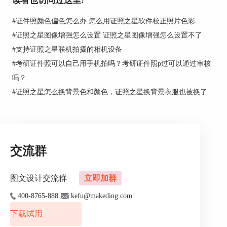
读者也访问过这里:
图2：选择背景处理工具
#
证件照颜色偏色怎么办 怎么用证照之星软件校正照片色彩
3.使用魔术棒工具，清除前景和背景之间粘合的区
#
证照之星图像增强怎么设置 证照之星图像增强怎么设置不了
域，滚动鼠标可以调整魔术棒的大小，待清除完毕
后，点击“处理”。
#
支持证照之星联机拍摄的相机设备
#
考研证件照可以自己用手机拍吗？考研证件照p过可以通过审核
吗？
#
证照之星怎么换背景色和颜色，证照之星换背景衣服也被换了
交流群
图文设计交流群
立即加群
图3：魔术棒工具
400-8765-888
kefu@makeding.com
4.点击“处理”后可以根据需要选择所需的背景颜
下载试用
色。